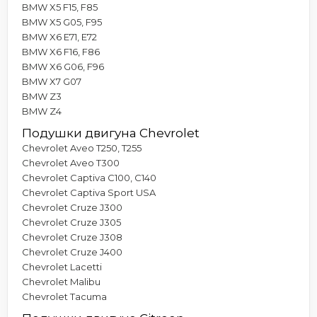
BMW X5 F15, F85
BMW X5 G05, F95
BMW X6 E71, E72
BMW X6 F16, F86
BMW X6 G06, F96
BMW X7 G07
BMW Z3
BMW Z4
Подушки двигуна Chevrolet
Chevrolet Aveo T250, T255
Chevrolet Aveo T300
Chevrolet Captiva C100, C140
Chevrolet Captiva Sport USA
Chevrolet Cruze J300
Chevrolet Cruze J305
Chevrolet Cruze J308
Chevrolet Cruze J400
Chevrolet Lacetti
Chevrolet Malibu
Chevrolet Tacuma