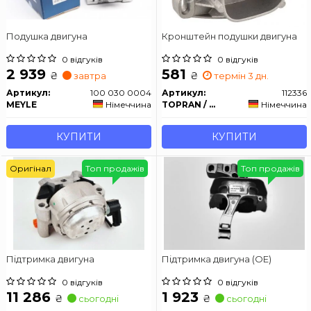
Подушка двигуна
Кронштейн подушки двигуна
0 відгуків
0 відгуків
2 939
581
₴
₴
завтра
термін 3 дн.
Артикул:
100 030 0004
Артикул:
112336
MEYLE
Німеччина
TOPRAN / HANS PRIES
Німеччина
КУПИТИ
КУПИТИ
Оригінал
Топ продажів
Топ продажів
Підтримка двигуна
Підтримка двигуна (OE)
0 відгуків
0 відгуків
11 286
1 923
₴
₴
сьогодні
сьогодні