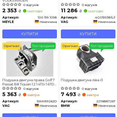
VOLKSWAGEN
0 відгуків
0 відгуків
2 353
11 286
₴
₴
сьогодні
сьогодні
Артикул:
100 199 1098
Артикул:
4G0199381LF
MEYLE
Німеччина
VAG
Німеччина
КУПИТИ
КУПИТИ
Оригінал
Топ продажів
Оригінал
Топ продажів
Подушка двигуна права Golf 7
Подушка двигуна ліва i3
Passat B8 Tiguan 1.2 1.4TSi 1.6TDi
Octavia A7 SuperB Karoq 2013-
0 відгуків
0 відгуків
5 363
7 493
₴
₴
завтра
завтра
Артикул:
5WA199262D
Артикул:
22116887267
VAG
Німеччина
BMW
Німеччина