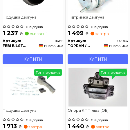
Подушка двигуна
Підтримка двигуна
0 відгуків
0 відгуків
1 237
1 499
₴
₴
сьогодні
завтра
Артикул:
11485
Артикул:
107964
FEBI BILSTEIN
Німеччина
TOPRAN / HANS PRIES
Німеччина
КУПИТИ
КУПИТИ
Топ продажів
Топ продажів
Подушка двигуна
Опора КПП ліва (OE)
0 відгуків
0 відгуків
1 713
1 440
₴
₴
завтра
завтра