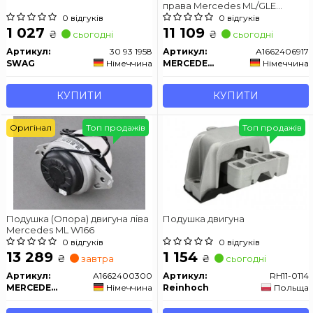
права Mercedes ML/GLE
W166/C292 / GL/GLS X166
0 відгуків
0 відгуків
1 027
11 109
₴
₴
сьогодні
сьогодні
Артикул:
30 93 1958
Артикул:
A1662406917
SWAG
Німеччина
MERCEDES-BENZ
Німеччина
КУПИТИ
КУПИТИ
Оригінал
Топ продажів
Топ продажів
Подушка (Опора) двигуна ліва
Подушка двигуна
Mercedes ML W166
0 відгуків
0 відгуків
13 289
1 154
₴
₴
завтра
сьогодні
Артикул:
A1662400300
Артикул:
RH11-0114
MERCEDES-BENZ
Німеччина
Reinhoch
Польща