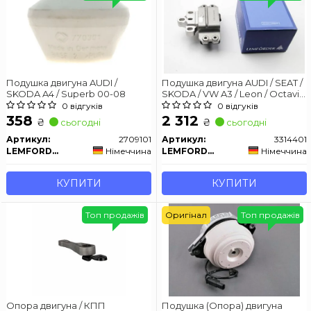
Подушка двигуна AUDI /
Подушка двигуна AUDI / SEAT /
SKODA A4 / Superb 00-08
SKODA / VW A3 / Leon / Octavia
/ Caddy / Golf / Touran 2,0TDi 04
0 відгуків
0 відгуків
-
358
2 312
₴
₴
сьогодні
сьогодні
Артикул:
2709101
Артикул:
3314401
LEMFORDER
Німеччина
LEMFORDER
Німеччина
КУПИТИ
КУПИТИ
Топ продажів
Оригінал
Топ продажів
Опора двигуна / КПП
Подушка (Опора) двигуна