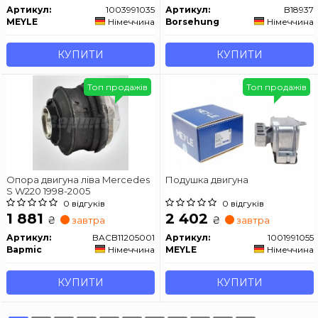
Артикул:
1003991035
Артикул:
B18937
MEYLE
Німеччина
Borsehung
Німеччина
КУПИТИ
КУПИТИ
Топ продажів
Топ продажів
Опора двигуна ліва Mercedes
Подушка двигуна
S W220 1998-2005
0 відгуків
0 відгуків
1 881
2 402
₴
₴
завтра
завтра
Артикул:
BACB11205001
Артикул:
1001991055
Bapmic
Німеччина
MEYLE
Німеччина
КУПИТИ
КУПИТИ