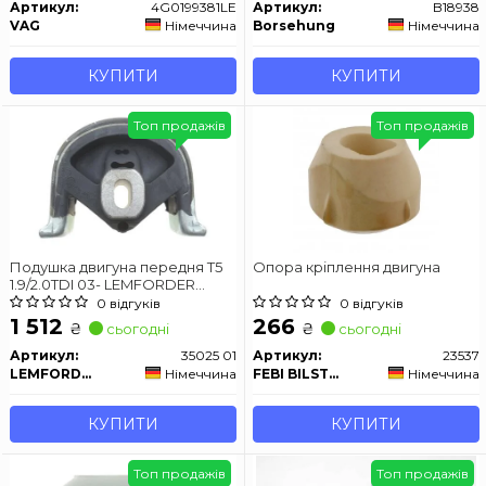
Артикул:
4G0199381LE
Артикул:
B18938
VAG
Німеччина
Borsehung
Німеччина
КУПИТИ
КУПИТИ
Топ продажів
Топ продажів
Подушка двигуна передня T5
Опора кріплення двигуна
1.9/2.0TDI 03- LEMFORDER
35025 01
0 відгуків
0 відгуків
1 512
266
₴
₴
сьогодні
сьогодні
Артикул:
35025 01
Артикул:
23537
LEMFORDER
Німеччина
FEBI BILSTEIN
Німеччина
КУПИТИ
КУПИТИ
Топ продажів
Топ продажів