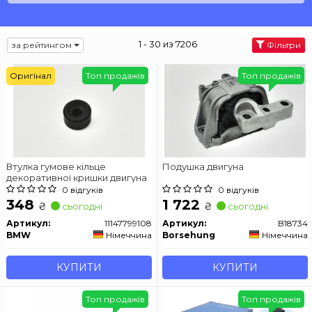
1 - 30 из 7206
за рейтингом
Фільтри
Оригінал
Топ продажів
Топ продажів
Втулка гумове кільце
Подушка двигуна
декоративної кришки двигуна
0 відгуків
0 відгуків
348
1 722
₴
₴
сьогодні
сьогодні
Артикул:
11147799108
Артикул:
B18734
BMW
Німеччина
Borsehung
Німеччина
КУПИТИ
КУПИТИ
Топ продажів
Топ продажів