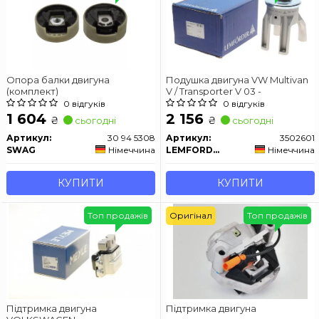
Опора балки двигуна
Подушка двигуна VW Multivan
(комплект)
V / Transporter V 03 -
0 відгуків
0 відгуків
1 604
2 156
₴
₴
сьогодні
сьогодні
Артикул:
30 94 5308
Артикул:
3502601
SWAG
Німеччина
LEMFORDER
Німеччина
КУПИТИ
КУПИТИ
Топ продажів
Оригінал
Топ продажів
Підтримка двигуна
Підтримка двигуна