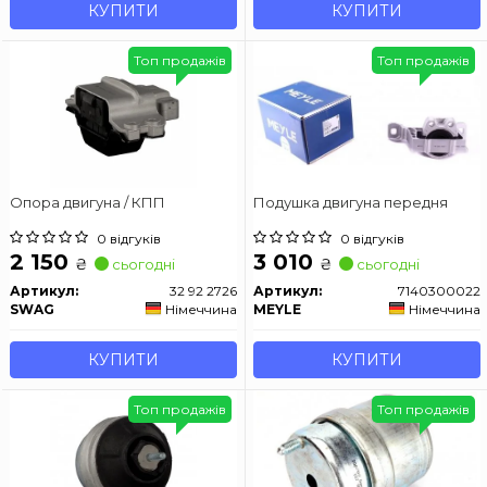
КУПИТИ
КУПИТИ
Топ продажів
Топ продажів
Опора двигуна / КПП
Подушка двигуна передня
0 відгуків
0 відгуків
2 150
3 010
₴
₴
сьогодні
сьогодні
Артикул:
32 92 2726
Артикул:
7140300022
SWAG
Німеччина
MEYLE
Німеччина
КУПИТИ
КУПИТИ
Топ продажів
Топ продажів