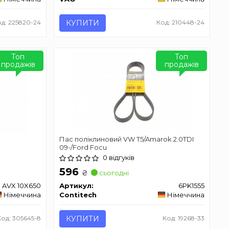
д: 225820-24
КУПИТИ
Код: 210448-24
Топ
Топ
продажів
продажів
Пас поліклиновий VW T5/Amarok 2.0TDI
09-/Ford Focu
0 відгуків
596
₴
сьогодні
AVX 10X650
Артикул:
6PK1555
Німеччина
Contitech
Німеччина
Код: 305645-8
КУПИТИ
Код: 19268-33