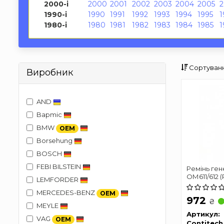
2000-і
2000
2001
2002
2003
2004
2005
1990-і
1990
1991
1992
1993
1994
1995
1
1980-і
1980
1981
1982
1983
1984
1985
1
Сортуванн
Виробник
AND
Bapmic
BMW
OEM
Borsehung
BOSCH
FEBI BILSTEIN
Ремінь ген
ОМ611/612 
LEMFORDER
MERCEDES-BENZ
OEM
972
₴
MEYLE
Артикул:
VAG
OEM
Contitech