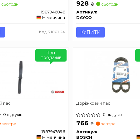
928
₴
сьогодні
сьогодні
1987946046
Артикул:
Німеччина
DAYCO
И
Код: 71001-24
КУПИТИ
Топ
продажів
й пас
Доріжковий пас
0 відгуків
0 відгуків
766
₴
завтра
завтра
1987947896
Артикул:
Німеччина
BOSCH