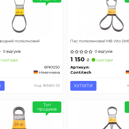
водний полікліновий
Пас поліклиновий MB Vito (W6
0 відгуків
0 відгуків
1 150
₴
сьогодні
сьогодні
6PK1050
Артикул:
Німеччина
Contitech
И
Код: 183699-33
КУПИТИ
Топ
продажів