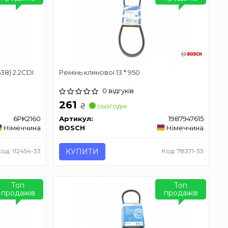
38) 2.2CDI
Ремінь клинової 13 * 950
0 відгуків
261
₴
сьогодні
6PK2160
Артикул:
1987947615
Німеччина
BOSCH
Німеччина
Код: 112454-33
КУПИТИ
Код: 78371-33
Топ
Топ
продажів
продажів