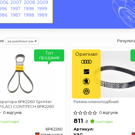
2006
2007
2008
2009
996
1997
1998
1999
986
1987
1988
1989
я:
Результ
за рейтингом
Топ
Оригінал
продажів
ератора 6PK2260 Sprinter
Ремінь клиноподібний
(PS,AC) CONTITECH 6PK2260
0 відгуків
0 відгуків
811
₴
сьогодні
сьогодні
6PK2260
Артикул:
Німеччина
VAG