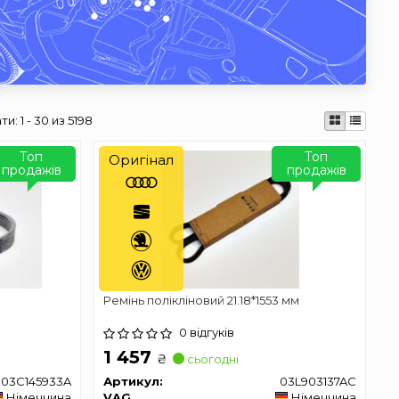
ати:
1 - 30 из 5198
Топ
Топ
Оригінал
продажів
продажів
Ремінь полікліновий 21.18*1553 мм
0 відгуків
1 457
₴
сьогодні
03C145933A
Артикул:
03L903137AC
Німеччина
VAG
Німеччина