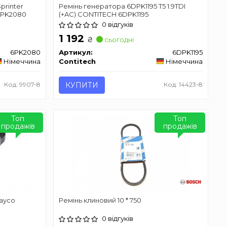
printer
Ремінь генератора 6DPK1195 T5 1.9TDI
6PK2080
(+AC) CONTITECH 6DPK1195
0 відгуків
1 192
₴
сьогодні
6PK2080
Артикул:
6DPK1195
Німеччина
Contitech
Німеччина
Код: 9907-8
КУПИТИ
Код: 14423-8
Топ
Топ
продажів
продажів
Dayco
Ремінь клиновий 10 * 750
0 відгуків