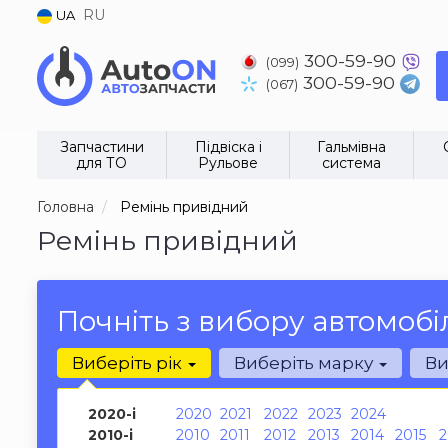
RU
UA
300-59-90
(099)
300-59-90
(067)
Запчастини
Підвіска і
Гальмівна
для ТО
Рульове
система
Головна
Ремінь привідний
Ремінь привідний
Почніть з вибору автомобі
Виберіть рік
Виберіть марку
Ви
2020-і
2020
2021
2022
2023
2024
2010-і
2010
2011
2012
2013
2014
2015
2