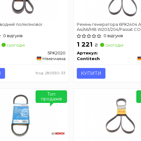
водний поліклінової
Ремінь генератора 6PK2404 A
A4/A6/MB W203/204/Passat C
6PK2404
0 відгуків
0 відгуків
1 221
₴
сьогодні
сьогодні
5PK2020
Артикул:
Німеччина
Contitech
И
Код: 280530-33
КУПИТИ
Топ
продажів