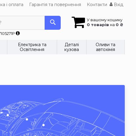
ка і оплата
Гарантія та повернення
Контакти
Вхід
У вашому кошику
?
0 товарів
на
0 ₴
7105271P
Електрика та
Деталі
Оливи та
Освітлення
кузова
автохімія