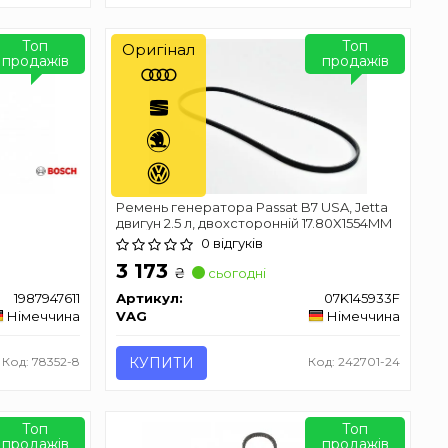
Топ
Топ
Оригінал
продажів
продажів
Ремень генератора Passat B7 USA, Jetta
двигун 2.5 л, двохсторонній 17.80X1554MM
0 відгуків
3 173
₴
сьогодні
1987947611
Артикул:
07K145933F
Німеччина
VAG
Німеччина
Код: 78352-8
КУПИТИ
Код: 242701-24
Топ
Топ
продажів
продажів