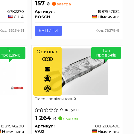
157
₴
завтра
6PK2270
Артикул:
1987947632
США
BOSCH
Німеччина
Код: 66234-31
КУПИТИ
Код: 78278-8
Топ
Топ
Оригінал
продажів
продажів
Пасок поліклиновий
0 відгуків
1 264
₴
сьогодні
1987946200
Артикул:
06F260849E
Німеччина
VAG
Німеччина