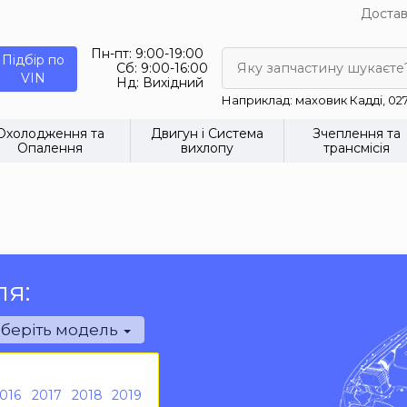
Достав
Пн-пт:
9:00-19:00
Підбір по
Сб:
9:00-16:00
Яку запчастину шукаєте
VIN
Нд:
Вихідний
Наприклад: маховик Кадді, 02
Охолодження та
Двигун і Система
Зчеплення та
Опалення
вихлопу
трансмісія
ля:
беріть модель
016
2017
2018
2019