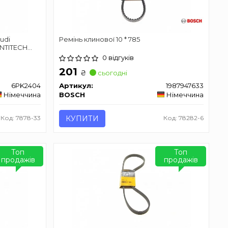
udi
Ремінь клинової 10 * 785
ONTITECH
0 відгуків
201
₴
сьогодні
6PK2404
Артикул:
1987947633
Німеччина
BOSCH
Німеччина
Код: 7878-33
КУПИТИ
Код: 78282-6
Топ
Топ
продажів
продажів