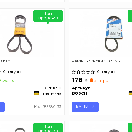
Топ
продажів
й пас
Ремінь клиновий 10 * 975
0 відгуків
0 відгуків
178
₴
сьогодні
завтра
6PK1698
Артикул:
Німеччина
BOSCH
И
Код: 183680-33
КУПИТИ
Топ
продажів