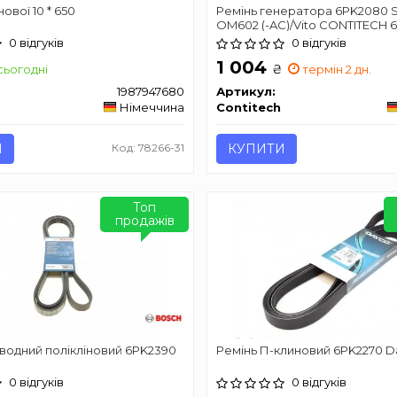
ової 10 * 650
Ремінь генератора 6PK2080 S
OM602 (-AC)/Vito CONTITECH 
0 відгуків
0 відгуків
1 004
₴
сьогодні
термін 2 дн.
1987947680
Артикул:
Німеччина
Contitech
И
Код: 78266-31
КУПИТИ
Топ
продажів
водний полікліновий 6PK2390
Ремінь П-клиновий 6PK2270 
0 відгуків
0 відгуків