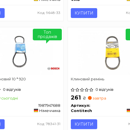
И
Код: 9648-33
КУПИТИ
Ко
Топ
продажів
овий 10 * 920
Клиновий ремінь
0 відгуків
0 відгуків
261
₴
сьогодні
завтра
1987947688
Артикул:
Німеччина
Contitech
И
Код: 78341-31
КУПИТИ