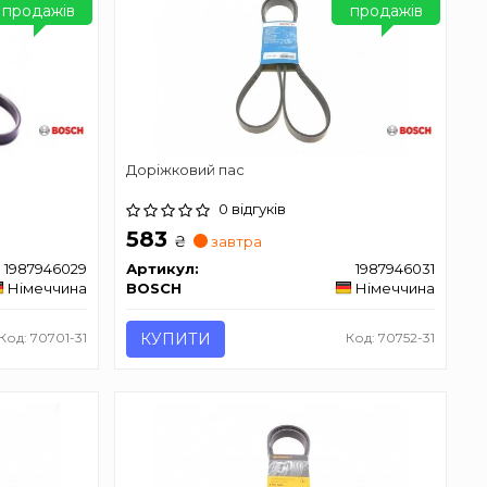
продажів
продажів
Доріжковий пас
0 відгуків
583
₴
завтра
1987946029
Артикул:
1987946031
Німеччина
BOSCH
Німеччина
Код: 70701-31
КУПИТИ
Код: 70752-31