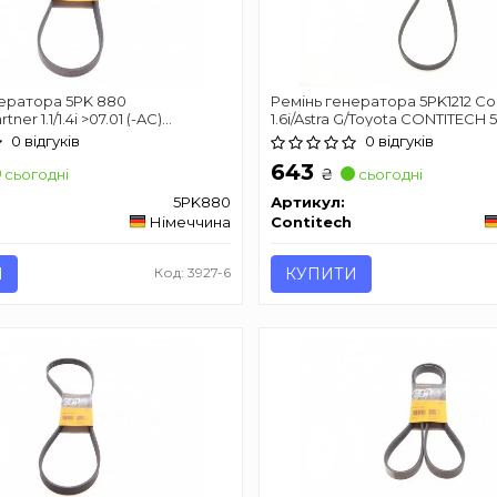
нератора 5PK 880
Ремінь генератора 5PK1212 
tner 1.1/1.4i >07.01 (-AC)
1.6i/Astra G/Toyota CONTITECH 
 5PK880
0 відгуків
0 відгуків
643
₴
сьогодні
сьогодні
5PK880
Артикул:
Німеччина
Contitech
И
Код: 3927-6
КУПИТИ