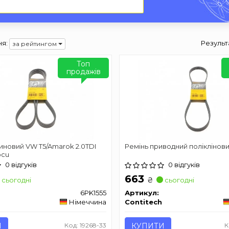
я:
Результ
за рейтингом
Топ
продажів
иновий VW T5/Amarok 2.0TDI
Ремінь приводний поліклінов
ocu
0 відгуків
0 відгуків
663
₴
сьогодні
сьогодні
6PK1555
Артикул:
Німеччина
Contitech
И
Код: 19268-33
КУПИТИ
К