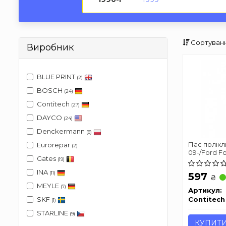
Сортуванн
Виробник
BLUE PRINT
(2)
BOSCH
(24)
Contitech
(27)
DAYCO
(24)
Denckermann
(8)
Пас полікл
Eurorepar
(2)
09-/Ford F
Gates
(19)
INA
(11)
597
₴
MEYLE
(7)
Артикул:
Contitech
SKF
(1)
STARLINE
(9)
КУПИТ