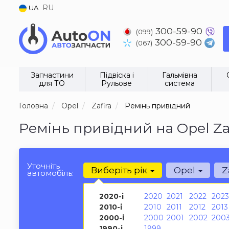
RU
UA
300-59-90
(099)
300-59-90
(067)
Запчастини
Підвіска і
Гальмівна
для ТО
Рульове
система
Головна
Opel
Zafira
Ремінь привідний
Ремінь привідний на Opel Za
Уточніть
Виберіть рік
Opel
Z
автомобіль:
2020-і
2020
2021
2022
2023
2010-і
2010
2011
2012
2013
2000-і
2000
2001
2002
200
1990-і
1999