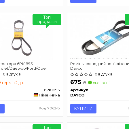
Топ
продажів
нератора 6PK1893
Ремінь приводний поліклінов
olet/Daewoo/Ford/Opel
Dayco
 6PK1893
0 відгуків
0 відгуків
675
₴
термін 2 дн.
сьогодні
6PK1893
Артикул:
Німеччина
DAYCO
И
Код: 7062-8
КУПИТИ
Топ