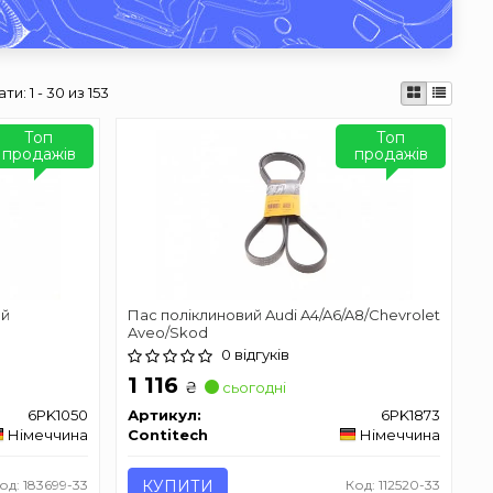
ати:
1 - 30 из 153
Топ
Топ
продажів
продажів
ий
Пас поліклиновий Audi A4/A6/A8/Chevrolet
Aveo/Skod
0 відгуків
1 116
₴
сьогодні
6PK1050
Артикул:
6PK1873
Німеччина
Contitech
Німеччина
од: 183699-33
КУПИТИ
Код: 112520-33