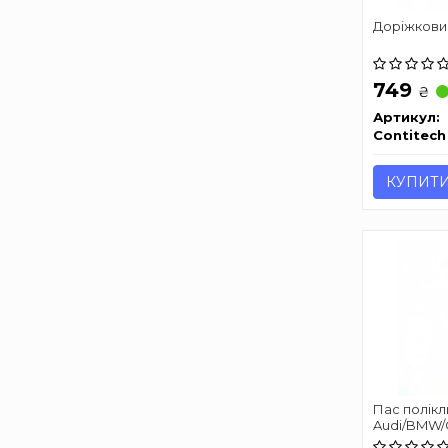
Доріжкови
749
₴
Артикул:
Contitech
КУПИТ
Пас полік
Audi/BMW/