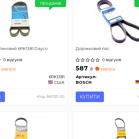
продажів
линовий 6PK1381 Dayco
Доріжковий пас
0 відгуків
0 відгуків
587
₴
завтра
завтра
6PK1381
Артикул:
США
BOSCH
И
Код: 66033-20
КУПИТИ