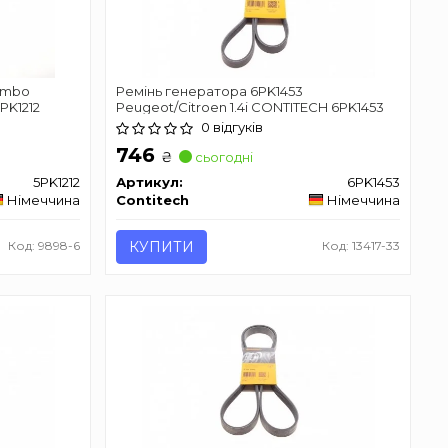
Combo
Ремінь генератора 6PK1453
5PK1212
Peugeot/Citroen 1.4i CONTITECH 6PK1453
0 відгуків
746
₴
сьогодні
5PK1212
Артикул:
6PK1453
Німеччина
Contitech
Німеччина
Код: 9898-6
КУПИТИ
Код: 13417-33