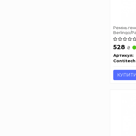
Ремінь ге
Berlingo/Par
CONTITECH
528
₴
Артикул:
Contitech
КУПИТ