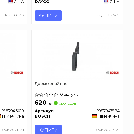
США
DAYCO
США
Код: 66143
КУПИТИ
Код: 66145-31
Доріжковий пас
0 відгуків
620
₴
сьогодні
1987946019
Артикул:
1987947984
Німеччина
BOSCH
Німеччина
Код: 70711-31
КУПИТИ
Код: 70754-31