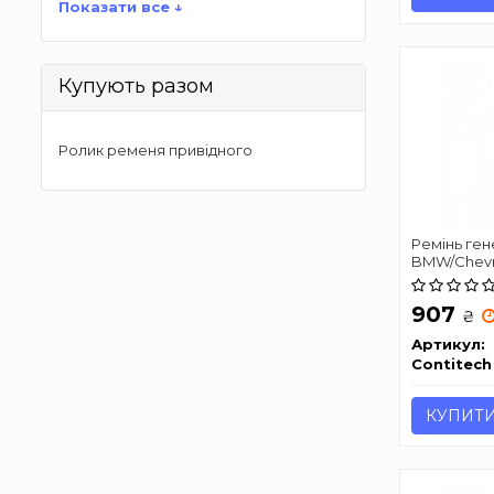
Показати все ↓
Купують разом
Ролик ременя привідного
Ремінь ге
BMW/Chevr
CONTITECH
907
₴
Артикул:
Contitech
КУПИТ