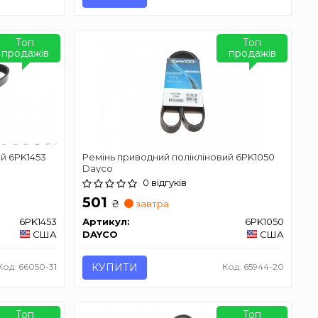
Топ
Топ
продажів
продажів
ий 6PK1453
Ремінь приводний полікліновий 6PK1050
Dayco
0 відгуків
501
₴
завтра
6PK1453
Артикул:
6PK1050
США
DAYCO
США
Код: 66050-31
КУПИТИ
Код: 65944-20
Топ
Топ