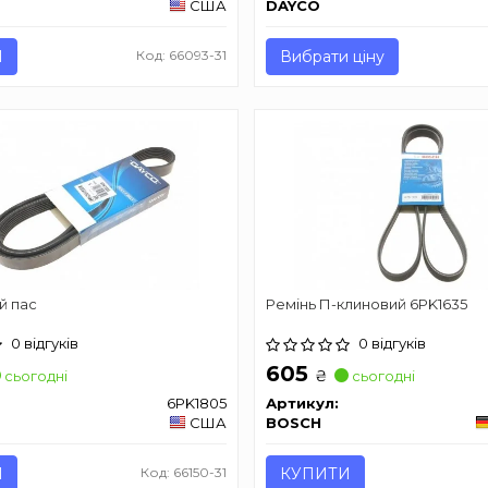
США
DAYCO
И
Код: 66093-31
Вибрати ціну
й пас
Ремінь П-клиновий 6PK1635
0 відгуків
0 відгуків
605
₴
сьогодні
сьогодні
6PK1805
Артикул:
США
BOSCH
И
Код: 66150-31
КУПИТИ