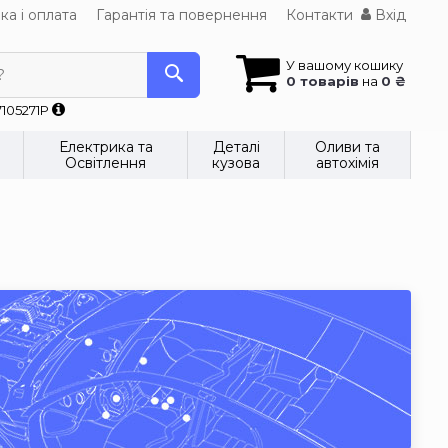
ка і оплата
Гарантія та повернення
Контакти
Вхід
У вашому кошику
?
0 товарів
на
0 ₴
7105271P
Електрика та
Деталі
Оливи та
Освітлення
кузова
автохімія