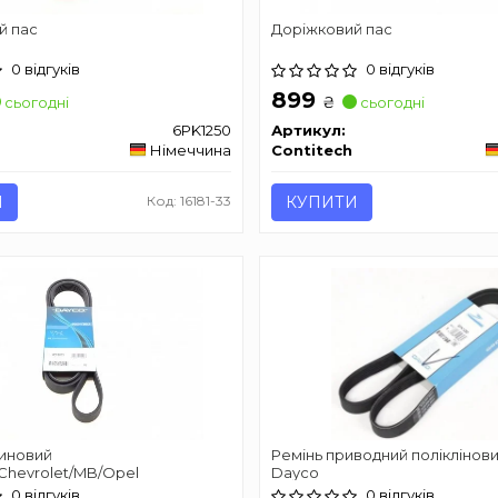
й пас
Доріжковий пас
0 відгуків
0 відгуків
899
₴
сьогодні
сьогодні
6PK1250
Артикул:
Німеччина
Contitech
И
Код: 16181-33
КУПИТИ
линовий
Ремінь приводний поліклінов
Chevrolet/MB/Opel
Dayco
0 відгуків
0 відгуків