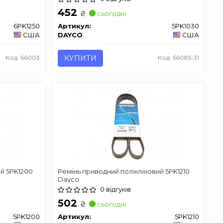
452
₴
сьогодні
6PK1250
Артикул:
5PK1030
США
DAYCO
США
Код: 66003
КУПИТИ
Код: 66085-31
ий 5PK1200
Ремінь приводний полікліновий 5PK1210
Dayco
0 відгуків
502
₴
сьогодні
5PK1200
Артикул:
5PK1210