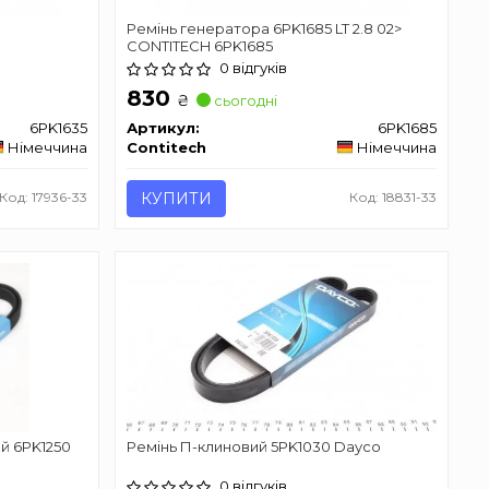
Ремінь генератора 6PK1685 LT 2.8 02>
CONTITECH 6PK1685
0 відгуків
830
₴
сьогодні
6PK1635
Артикул:
6PK1685
Німеччина
Contitech
Німеччина
Код: 17936-33
КУПИТИ
Код: 18831-33
ий 6PK1250
Ремінь П-клиновий 5PK1030 Dayco
0 відгуків