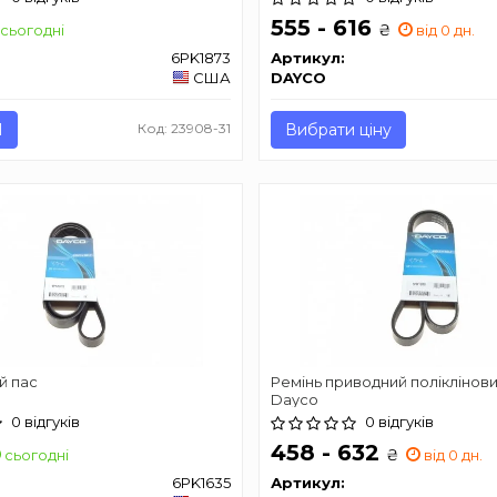
555 - 616
₴
сьогодні
від 0 дн.
6PK1873
Артикул:
США
DAYCO
И
Код: 23908-31
Вибрати ціну
й пас
Ремінь приводний поліклінов
Dayco
0 відгуків
0 відгуків
458 - 632
₴
сьогодні
від 0 дн.
6PK1635
Артикул: