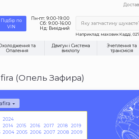
Достав
Пн-пт:
9:00-19:00
Підбір по
Сб:
9:00-16:00
Яку запчастину шукаєте
VIN
Нд:
Вихідний
Наприклад: маховик Кадді, 02
Охолодження та
Двигун і Система
Зчеплення та
Опалення
вихлопу
трансмісія
fira (Опель Зафира)
afira
2024
2014
2015
2016
2017
2018
2019
3
2004
2005
2006
2007
2008
2009