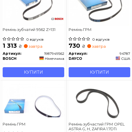
Ремінь зубчатий 9562 Z=131
Ремінь ГРМ
0 відгуків
0 відгуків
1 313
730
₴
₴
завтра
завтра
Артикул:
1987949562
Артикул:
94787
BOSCH
Німеччина
DAYCO
США
КУПИТИ
КУПИТИ
Ремінь ГРМ
Ремінь зубчастий ГРМ OPEL
ASTRA G, H, ZAFIRA 1.7DTi