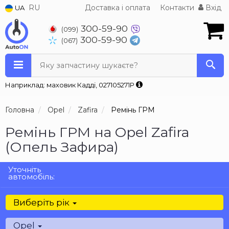
RU
Доставка і оплата
Контакти
Вхід
UA
300-59-90
(099)
300-59-90
(067)
Яку запчастину шукаєте?
Наприклад: маховик Кадді, 027105271P
Головна
Opel
Zafira
Ремінь ГРМ
Ремінь ГРМ на Opel Zafira
(Опель Зафира)
Уточніть
автомобіль:
Виберіть рік
Opel