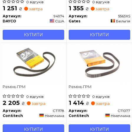
0 відгуків
0 відгуків
1 251
1 355
₴
₴
завтра
завтра
Артикул:
94974
Артикул:
5563XS
DAYCO
США
Gates
Бельгія
КУПИТИ
КУПИТИ
Ремінь ГРМ
Ремінь ГРМ
0 відгуків
0 відгуків
2 205
1 414
₴
₴
завтра
завтра
Артикул:
CT1178
Артикул:
CT1077
Contitech
Німеччина
Contitech
Німеччина
КУПИТИ
КУПИТИ