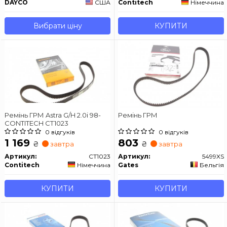
DAYCO
США
Contitech
Німеччина
Вибрати ціну
КУПИТИ
Ремінь ГРМ Astra G/H 2.0i 98-
Ремінь ГРМ
CONTITECH CT1023
0 відгуків
0 відгуків
1 169
803
₴
₴
завтра
завтра
Артикул:
CT1023
Артикул:
5499XS
Contitech
Німеччина
Gates
Бельгія
КУПИТИ
КУПИТИ