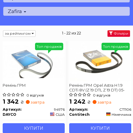
Zafira
1 - 22 из 22
за рейтингом
Фільтри
Топ продажів
Топ продажів
Ремінь ГРМ
Ремінь ГРМ Opel Astra H 1.9
CDTi 8V (Z 19 DTL Z 19 DT) 05-
0 відгуків
0 відгуків
1 342
1 242
₴
₴
завтра
завтра
Артикул:
94976
Артикул:
CT1106
DAYCO
США
Contitech
Німеччина
КУПИТИ
КУПИТИ