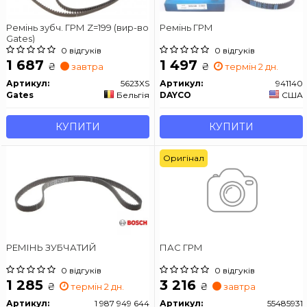
Ремінь зубч. ГРМ Z=199 (вир-во
Ремінь ГРМ
Gates)
0 відгуків
0 відгуків
1 687
1 497
₴
₴
завтра
термін 2 дн.
Артикул:
5623XS
Артикул:
941140
Gates
Бельгія
DAYCO
США
КУПИТИ
КУПИТИ
Оригінал
РЕМІНЬ ЗУБЧАТИЙ
ПАС ГРМ
0 відгуків
0 відгуків
1 285
3 216
₴
₴
термін 2 дн.
завтра
Артикул:
1 987 949 644
Артикул:
55485931