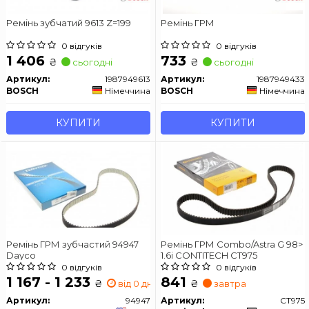
Ремінь зубчатий 9613 Z=199
Ремінь ГРМ
0 відгуків
0 відгуків
1 406
733
₴
₴
сьогодні
сьогодні
Артикул:
1987949613
Артикул:
1987949433
BOSCH
Німеччина
BOSCH
Німеччина
КУПИТИ
КУПИТИ
Ремінь ГРМ зубчастий 94947
Ремінь ГРМ Combo/Astra G 98>
Dayco
1.6i CONTITECH CT975
0 відгуків
0 відгуків
1 167 - 1 233
841
₴
₴
від 0 дн.
завтра
Артикул:
94947
Артикул:
CT975