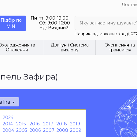
Достав
Пн-пт:
9:00-19:00
Підбір по
Сб:
9:00-16:00
Яку запчастину шукаєте
VIN
Нд:
Вихідний
Наприклад: маховик Кадді, 02
Охолодження та
Двигун і Система
Зчеплення та
Опалення
вихлопу
трансмісія
Опель Зафира)
afira
2024
2014
2015
2016
2017
2018
2019
3
2004
2005
2006
2007
2008
2009