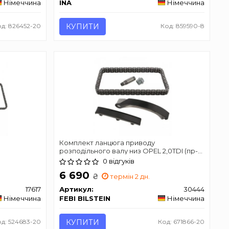
Німеччина
INA
Німеччина
д: 826452-20
КУПИТИ
Код: 859590-8
Комплект ланцюга приводу
розподільного валу низ OPEL 2,0TDI (пр-
во FEBI)
0 відгуків
6 690
₴
термін 2 дн.
17617
Артикул:
30444
Німеччина
FEBI BILSTEIN
Німеччина
д: 524683-20
КУПИТИ
Код: 671866-20