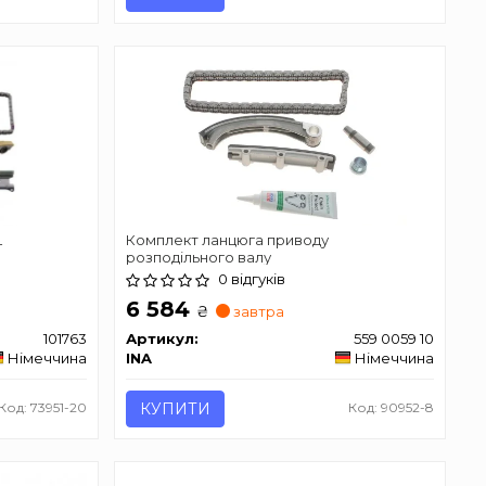
L
Комплект ланцюга приводу
розподільного валу
0 відгуків
6 584
₴
завтра
101763
Артикул:
559 0059 10
Німеччина
INA
Німеччина
Код: 73951-20
КУПИТИ
Код: 90952-8