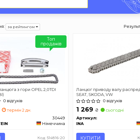
я:
Результ
за рейтингом
Топ
продажів
анцюга з гори OPEL 2,0TDI
Ланцюг приводу валу распред
I)
SEAT, SKODA, VW
0 відгуків
0 відгуків
1 269
₴
термін 2 дн.
сьогодні
30449
Артикул:
TEIN
Німеччина
INA
И
Код: 514816-20
КУПИТИ
К