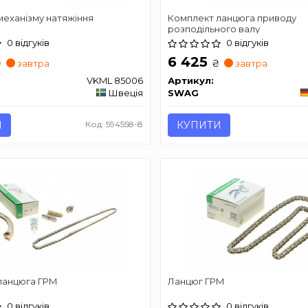
еханізму натяжіння
Комплект ланцюга приводу
розподільного валу
0 відгуків
0 відгуків
6 425
₴
₴
завтра
завтра
VKML 85006
Артикул:
Швеція
SWAG
И
Код: 594558-8
КУПИТИ
ланцюга ГРМ
Ланцюг ГРМ
0 відгуків
0 відгуків