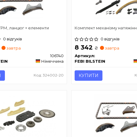
ГРМ, ланцюг + елементи
Комплект механізму натяжінн
0 відгуків
0 відгуків
8 342
₴
завтра
завтра
106740
Артикул:
TEIN
Німеччина
FEBI BILSTEIN
И
Код: 324002-20
КУПИТИ
К