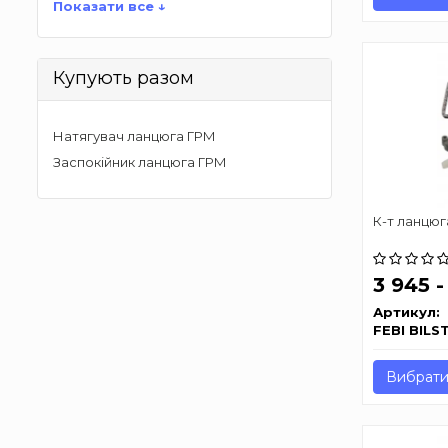
Показати все ↓
Купують разом
Натягувач ланцюга ГРМ
Заспокійник ланцюга ГРМ
К-т ланцюг
3 945 
Артикул:
FEBI BILS
Вибрати