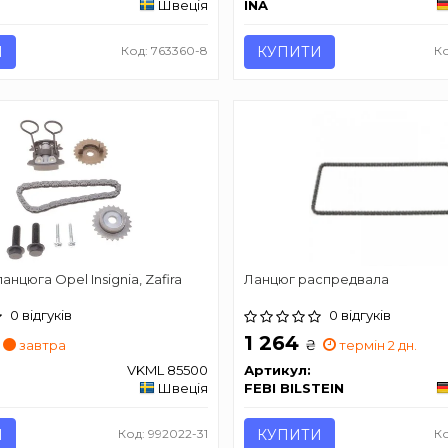
Швеція
INA
И
Код: 763360-8
КУПИТИ
Ко
нцюга Opel Insignia, Zafira
Ланцюг распредвала
20DTJ/D20DTH/D20DTJ)
0 відгуків
0 відгуків
1 264
₴
завтра
термін 2 дн.
VKML 85500
Артикул:
Швеція
FEBI BILSTEIN
И
Код: 992022-31
КУПИТИ
Ко