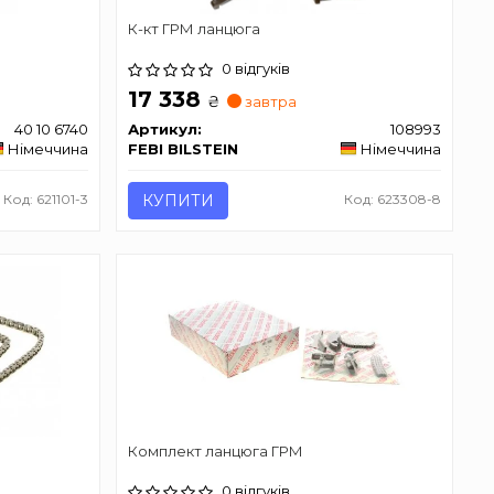
К-кт ГРМ ланцюга
0 відгуків
17 338
₴
завтра
40 10 6740
Артикул:
108993
Німеччина
FEBI BILSTEIN
Німеччина
Код: 621101-3
КУПИТИ
Код: 623308-8
Комплект ланцюга ГРМ
0 відгуків