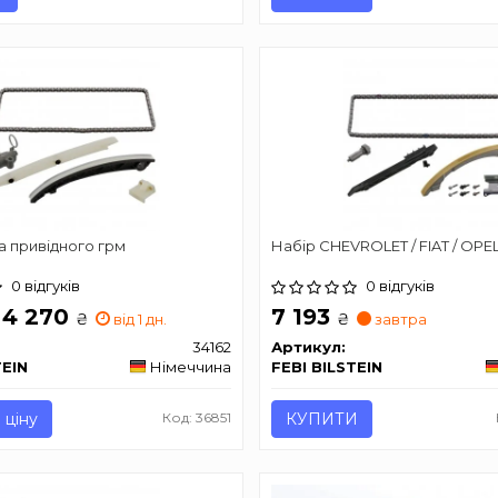
а привідного грм
Набір CHEVROLET / FIAT / OPE
0 відгуків
0 відгуків
- 4 270
7 193
₴
₴
від 1 дн.
завтра
34162
Артикул:
TEIN
Німеччина
FEBI BILSTEIN
 ціну
Код: 36851
КУПИТИ