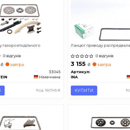
у газорозподільчого
Ланцюг приводу распредвал
0 відгуків
0 відгуків
2
3 155
₴
₴
завтра
завтра
33045
Артикул:
TEIN
Німеччина
INA
И
Код: 160745-8
КУПИТИ
Ко