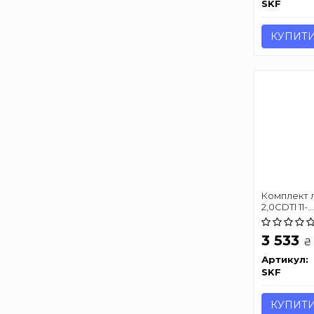
SKF
КУПИТ
Комплект ла
2,0CDTI 11-
(B20DTH/B
3 533
₴
Артикул:
SKF
КУПИТ