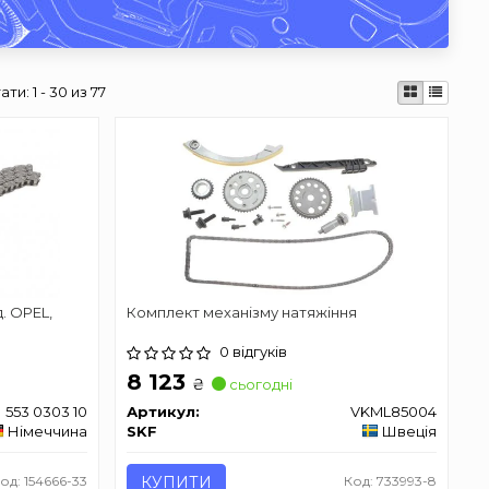
ати:
1 - 30 из 77
. OPEL,
Комплект механізму натяжіння
0 відгуків
8 123
₴
сьогодні
553 0303 10
Артикул:
VKML85004
Німеччина
SKF
Швеція
од: 154666-33
КУПИТИ
Код: 733993-8