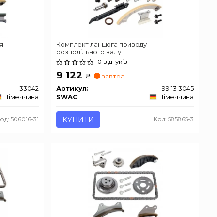
я
Комплект ланцюга приводу
розподільного валу
0 відгуків
9 122
₴
завтра
33042
Артикул:
99 13 3045
Німеччина
SWAG
Німеччина
од: 506016-31
КУПИТИ
Код: 585865-3