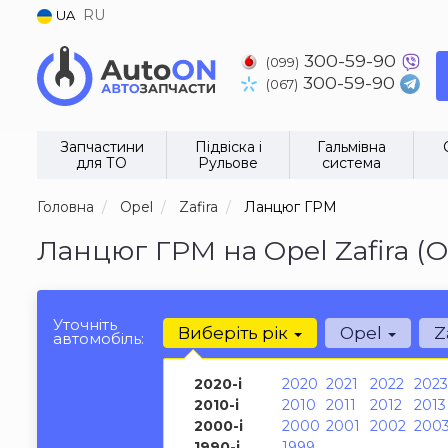
RU
UA
300-59-90
(099)
300-59-90
(067)
Запчастини
Підвіска і
Гальмівна
для ТО
Рульове
система
Головна
Opel
Zafira
Ланцюг ГРМ
Ланцюг ГРМ на Opel Zafira (
Уточніть
Виберіть рік
Opel
Z
автомобіль:
2020-і
2020
2021
2022
2023
2010-і
2010
2011
2012
2013
2000-і
2000
2001
2002
200
1990-і
1999