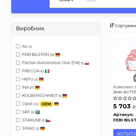
Сортуванн
Виробник
Aic
(1)
FEBI BILSTEIN
(10)
Fischer Automotive One (FA1)
(1)
FRECCIA
(6)
HEPU
(2)
Комплект л
INA
(17)
(вир-во FEB
KOLBENSCHMIDT
(1)
Opel
OEM
(22)
5 703
₴
SKF
(6)
Артикул:
FEBI BILS
STARLINE
(1)
SWAG
(3)
КУПИТ