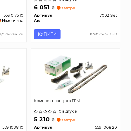
6 051
₴
завтра
553 0175 10
Артикул:
70021Set
Німеччина
Aic
од: 747764-20
КУПИТИ
Код: 757379-20
Комплект ланцюга ГРМ
0 відгуків
5 210
₴
завтра
559 1008 10
Артикул:
559 1008 20