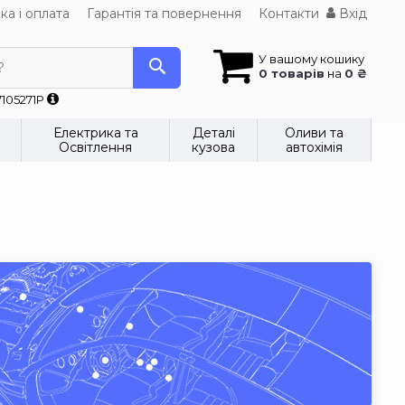
ка і оплата
Гарантія та повернення
Контакти
Вхід
У вашому кошику
?
0 товарів
на
0 ₴
7105271P
Електрика та
Деталі
Оливи та
Освітлення
кузова
автохімія