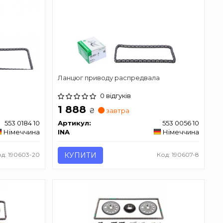
а
Ланцюг приводу распредвала
0 відгуків
1 888
₴
завтра
553 0184 10
Артикул:
553 0056 10
Німеччина
INA
Німеччина
д: 190603-20
КУПИТИ
Код: 190607-8