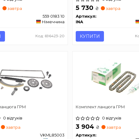
5 730
₴
₴
завтра
завтра
559 0183 10
Артикул:
Німеччина
INA
И
Код: 696423-20
КУПИТИ
К
ланцюга ГРМ
Комплект ланцюга ГРМ
0 відгуків
0 відгуків
3 904
₴
завтра
завтра
VKML85003
Артикул: