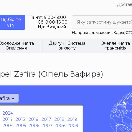
Достав
Пн-пт:
9:00-19:00
Підбір по
Сб:
9:00-16:00
Яку запчастину шукаєте
VIN
Нд:
Вихідний
Наприклад: маховик Кадді, 02
Охолодження та
Двигун і Система
Зчеплення та
Опалення
вихлопу
трансмісія
el Zafira (Опель Зафира)
afira
2024
2014
2015
2016
2017
2018
2019
3
2004
2005
2006
2007
2008
2009