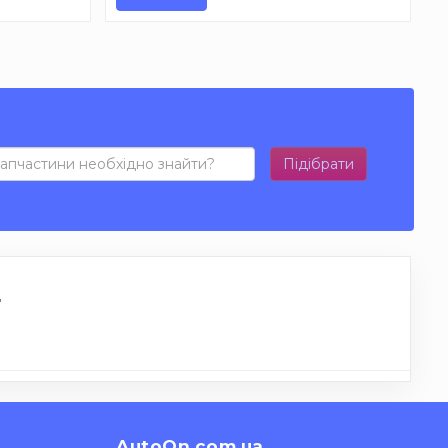
Підібрати
L
AutoOn.com.ua