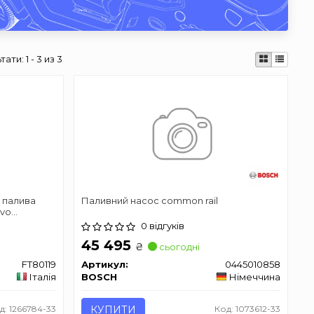
тати:
1 - 3 из 3
і палива
Паливний насос common rail
avo
08-, Lancia
0 відгуків
45 495
₴
сьогодні
FT80119
Артикул:
0445010858
Італія
BOSCH
Німеччина
д: 1266784-33
КУПИТИ
Код: 1073612-33