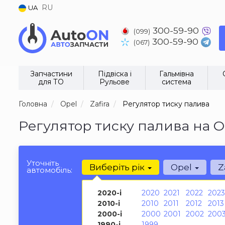
RU
UA
300-59-90
(099)
300-59-90
(067)
Запчастини
Підвіска і
Гальмівна
для ТО
Рульове
система
Головна
Opel
Zafira
Регулятор тиску палива
Регулятор тиску палива на Op
Уточніть
Виберіть рік
Opel
Z
автомобіль:
2020-і
2020
2021
2022
2023
2010-і
2010
2011
2012
2013
2000-і
2000
2001
2002
200
1990-і
1999