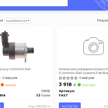
я:
Резуль
за рейтингом
асосу Common Rail
Клапан регулювання кількост
(Common-Rail-System) Fiat Br
05-/Croma 05-/Doblo 10-/Punto 
0 відгуків
0 відгуків
Delta 08-, Opel Combo 12-
3 918
₴
завтра
сьогодні
9185E
Артикул:
RIA
Італія
FAST
И
Код: 1083339-6
КУПИТИ
Ко