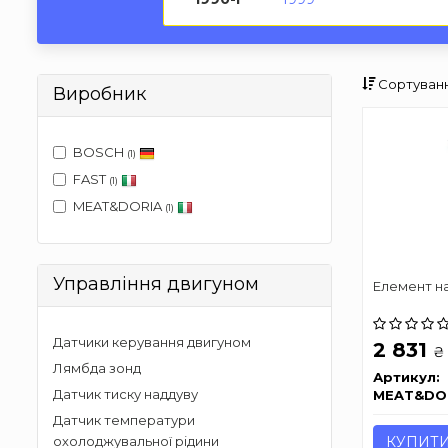
Сортуванн
Виробник
BOSCH
(1)
FAST
(1)
MEAT&DORIA
(1)
Управління двигуном
Елемент н
Датчики керування двигуном
2 831
₴
Лямбда зонд
Артикул:
Датчик тиску наддуву
MEAT&DO
Датчик температури
КУПИТ
охолоджувальної рідини