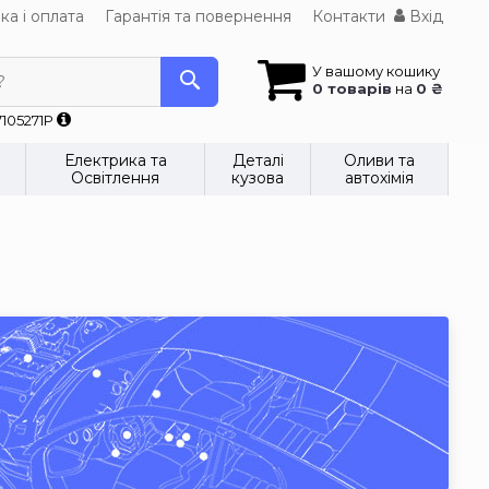
ка і оплата
Гарантія та повернення
Контакти
Вхід
У вашому кошику
?
0 товарів
на
0 ₴
7105271P
Електрика та
Деталі
Оливи та
Освітлення
кузова
автохімія