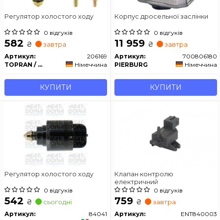
Регулятор холостого ходу
Корпус дросельної заслінки
0 відгуків
0 відгуків
582
11 959
₴
₴
завтра
завтра
Артикул:
206169
Артикул:
700806180
TOPRAN / HANS PRIES
Німеччина
PIERBURG
Німеччина
КУПИТИ
КУПИТИ
Регулятор холостого ходу
Клапан контролю
електричний
0 відгуків
0 відгуків
542
759
₴
₴
сьогодні
завтра
Артикул:
84041
Артикул:
ENT840003