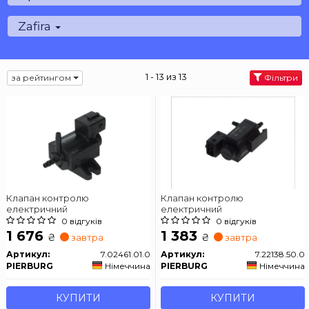
Zafira
1 - 13 из 13
за рейтингом
Фільтри
Клапан контролю
Клапан контролю
електричний
електричний
0 відгуків
0 відгуків
1 676
1 383
₴
₴
завтра
завтра
Артикул:
7.02461.01.0
Артикул:
7.22138.50.0
PIERBURG
Німеччина
PIERBURG
Німеччина
КУПИТИ
КУПИТИ