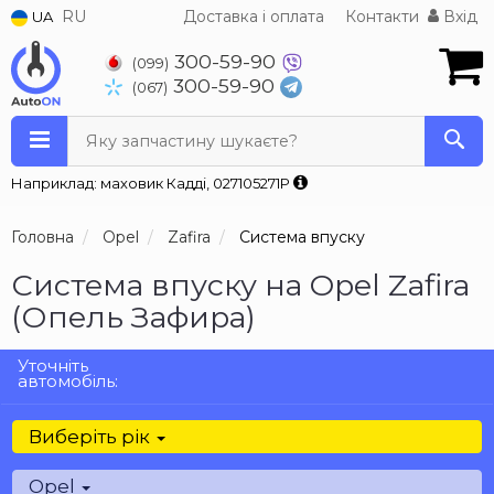
RU
Доставка і оплата
Контакти
Вхід
UA
300-59-90
(099)
300-59-90
(067)
Яку запчастину шукаєте?
Наприклад: маховик Кадді, 027105271P
Головна
Opel
Zafira
Система впуску
Система впуску на Opel Zafira
(Опель Зафира)
Уточніть
автомобіль:
Виберіть рік
Opel