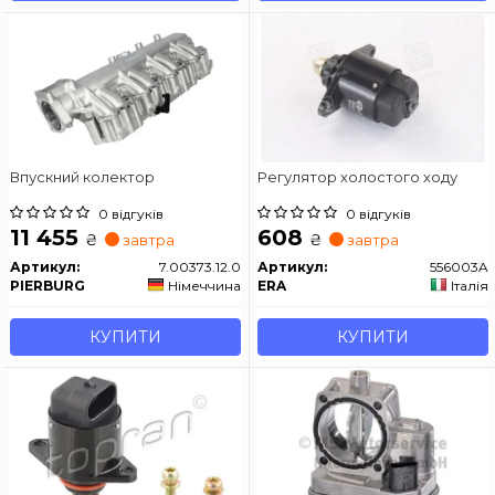
Впускний колектор
Регулятор холостого ходу
0 відгуків
0 відгуків
11 455
608
₴
₴
завтра
завтра
Артикул:
7.00373.12.0
Артикул:
556003A
PIERBURG
Німеччина
ERA
Італія
КУПИТИ
КУПИТИ