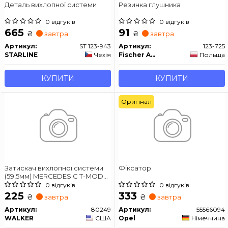
Деталь вихлопної системи
Резинка глушника
0 відгуків
0 відгуків
665
91
₴
₴
завтра
завтра
Артикул:
ST 123-943
Артикул:
123-725
STARLINE
Чехія
Fischer Automotive One (FA1)
Польща
КУПИТИ
КУПИТИ
Оригінал
Затискач вихлопної системи
Фіксатор
(59,5мм) MERCEDES C T-MODEL
(S203), C (W203) VOLVO 740,
0 відгуків
0 відгуків
760 ALFA ROMEO 145, 146, 159
225
333
₴
₴
завтра
завтра
AUDI 80 B3, 80 B4, 90 B3, A3,
A4 B5, A4 B6, A4 B7, COUPE B3
Артикул:
80249
Артикул:
55566094
1.2-4.0 08.81-
WALKER
США
Opel
Німеччина