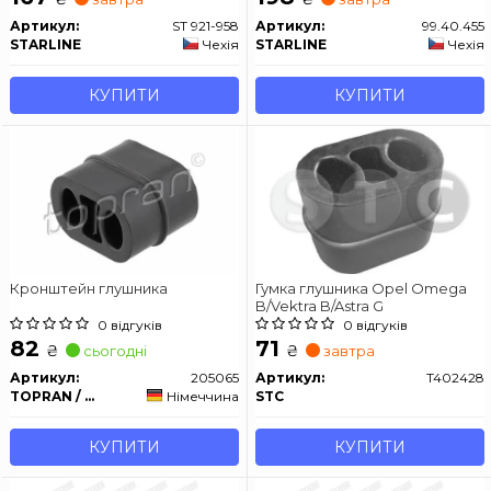
Артикул:
ST 921-958
Артикул:
99.40.455
STARLINE
Чехія
STARLINE
Чехія
КУПИТИ
КУПИТИ
Кронштейн глушника
Гумка глушника Opel Omega
B/Vektra B/Astra G
0 відгуків
0 відгуків
82
71
₴
₴
сьогодні
завтра
Артикул:
205065
Артикул:
T402428
TOPRAN / HANS PRIES
Німеччина
STC
КУПИТИ
КУПИТИ