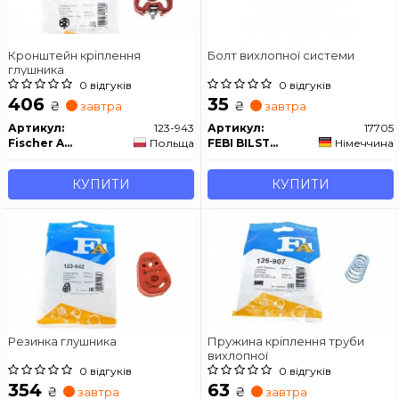
Кронштейн кріплення
Болт вихлопної системи
глушника
0 відгуків
0 відгуків
406
35
₴
₴
завтра
завтра
Артикул:
123-943
Артикул:
17705
Fischer Automotive One (FA1)
Польща
FEBI BILSTEIN
Німеччина
КУПИТИ
КУПИТИ
Резинка глушника
Пружина кріплення труби
вихлопної
0 відгуків
0 відгуків
354
63
₴
₴
завтра
завтра