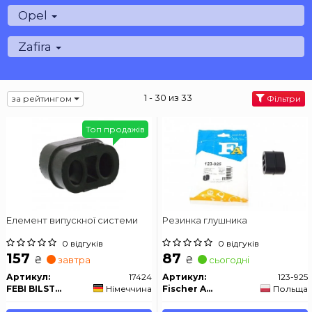
Opel
Zafira
1 - 30 из 33
за рейтингом
Фільтри
Топ продажів
Елемент випускної системи
Резинка глушника
0 відгуків
0 відгуків
157
87
₴
₴
завтра
сьогодні
Артикул:
17424
Артикул:
123-925
FEBI BILSTEIN
Німеччина
Fischer Automotive One (FA1)
Польща