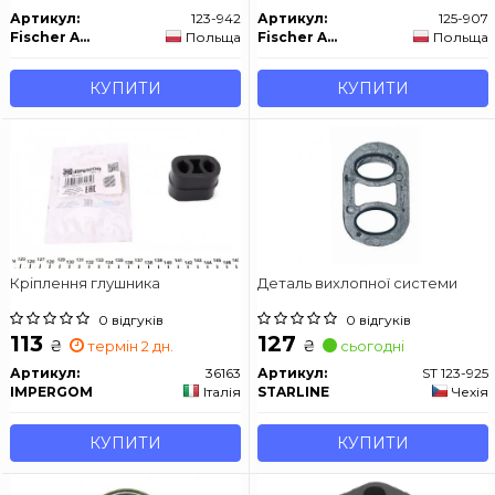
Артикул:
123-942
Артикул:
125-907
Fischer Automotive One (FA1)
Польща
Fischer Automotive One (FA1)
Польща
КУПИТИ
КУПИТИ
Кріплення глушника
Деталь вихлопної системи
0 відгуків
0 відгуків
113
127
₴
₴
термін 2 дн.
сьогодні
Артикул:
36163
Артикул:
ST 123-925
IMPERGOM
Італія
STARLINE
Чехія
КУПИТИ
КУПИТИ