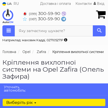
RU
Доставка і оплата
Контакти
Вхід
UA
300-59-90
(099)
300-59-90
(067)
Яку запчастину шукаєте?
Наприклад: маховик Кадді, 027105271P
Головна
Opel
Zafira
Кріплення вихлопної системи
Кріплення вихлопної
системи на Opel Zafira (Опель
Зафира)
Уточніть
автомобіль:
Виберіть рік