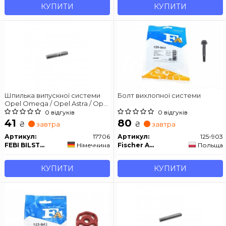
КУПИТИ
КУПИТИ
Шпилька випускної системи
Болт вихлопної системи
Opel Omega / Opel Astra / Opel
Vectra
0 відгуків
0 відгуків
41
80
₴
₴
завтра
завтра
Артикул:
17706
Артикул:
125-903
FEBI BILSTEIN
Німеччина
Fischer Automotive One (FA1)
Польща
КУПИТИ
КУПИТИ