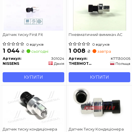
Датчик тиску First Fit
Пневматичний вимикач AC
0 відгуків
0 відгуків
1 044
1 008
₴
₴
сьогодні
завтра
Артикул:
301024
Артикул:
KTT130005
NISSENS
Данія
THERMOTEC
Польща
КУПИТИ
КУПИТИ
Датчик тиску кондиціонера
Датчик Тиску Кондиціонера