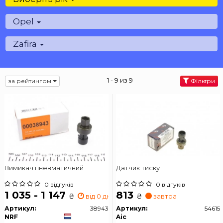
Opel
Zafira
1 - 9 из 9
за рейтингом
Фільтри
Вимикач пневматичний
Датчик тиску
0 відгуків
0 відгуків
1 035 - 1 147
813
₴
₴
від 0 дн.
завтра
Артикул:
38943
Артикул:
54615
NRF
Aic