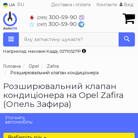
RU
Доставка і оплата
Контакти
Вхід
UA
300-59-90
(099)
300-59-90
(067)
Яку запчастину шукаєте?
Наприклад: маховик Кадді, 027105271P
Головна
Opel
Zafira
Розширювальний клапан кондиціонера
Розширювальний клапан
кондиціонера на Opel Zafira
(Опель Зафира)
Уточніть
автомобіль:
Виберіть рік