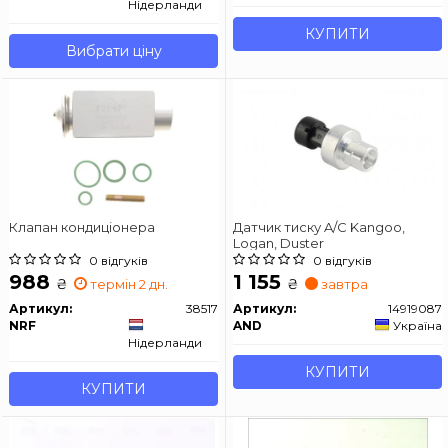
Нідерланди
КУПИТИ
Вибрати ціну
Клапан кондиціонера
Датчик тиску A/C Kangoo,
Logan, Duster
0 відгуків
0 відгуків
988
1 155
₴
₴
термін 2 дн.
завтра
Артикул:
38517
Артикул:
14919087
NRF
AND
Україна
Нідерланди
КУПИТИ
КУПИТИ