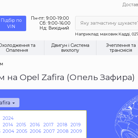
Достав
Пн-пт:
9:00-19:00
Підбір по
Сб:
9:00-16:00
Яку запчастину шукаєте
VIN
Нд:
Вихідний
Наприклад: маховик Кадді, 02
Охолодження та
Двигун і Система
Зчеплення та
Опалення
вихлопу
трансмісія
ом
на Opel Zafira (Опель Зафира)
afira
2024
2014
2015
2016
2017
2018
2019
3
2004
2005
2006
2007
2008
2009