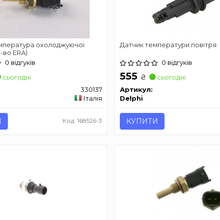
емпература охолоджуючої
Датчик температури повітря
р-во ERA)
0 відгуків
0 відгуків
555
₴
сьогодні
сьогодні
330137
Артикул:
Італія
Delphi
И
Код: 168526-3
КУПИТИ