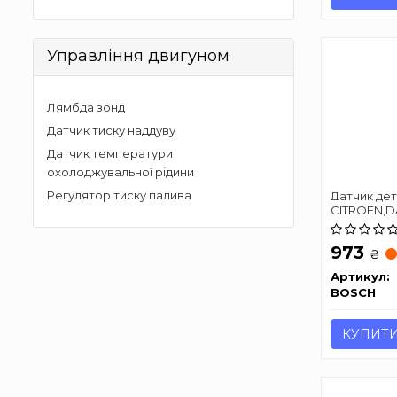
Управління двигуном
Лямбда зонд
Датчик тиску наддуву
Датчик температури
охолоджувальної рідини
Регулятор тиску палива
Датчик дет
CITROEN,
973
₴
Артикул:
BOSCH
КУПИТ