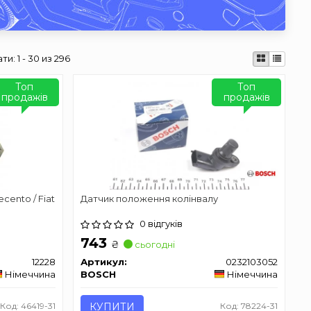
ати:
1 - 30 из 296
Топ
Топ
продажів
продажів
cento / Fiat
Датчик положення колінвалу
0 відгуків
743
₴
сьогодні
12228
Артикул:
0232103052
Німеччина
BOSCH
Німеччина
Код: 46419-31
КУПИТИ
Код: 78224-31