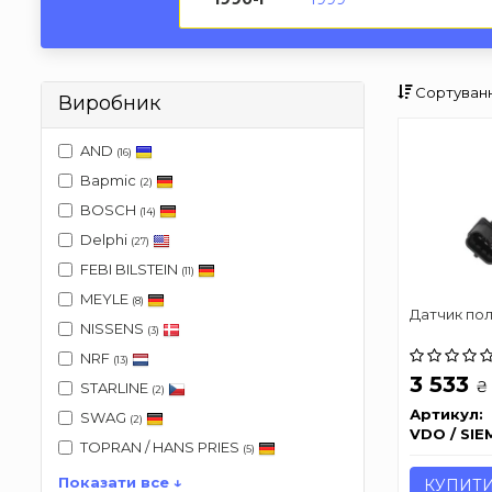
Сортуванн
Виробник
AND
(16)
Bapmic
(2)
BOSCH
(14)
Delphi
(27)
FEBI BILSTEIN
(11)
MEYLE
(8)
Датчик по
NISSENS
(3)
NRF
(13)
3 533
₴
STARLINE
(2)
Артикул:
SWAG
(2)
VDO / SIE
TOPRAN / HANS PRIES
(5)
Показати все ↓
КУПИТ