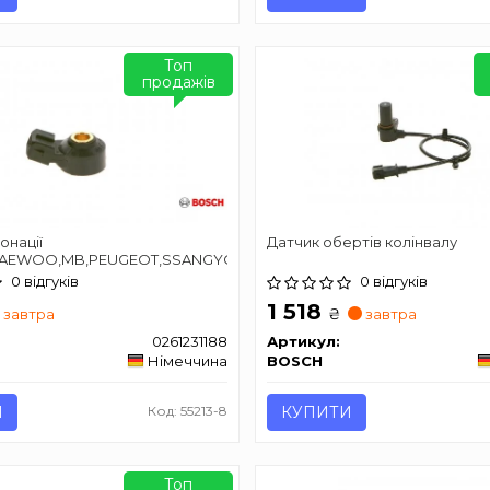
Топ
продажів
онації
Датчик обертів колінвалу
DAEWOO,MB,PEUGEOT,SSANGYONG
0 відгуків
0 відгуків
1 518
₴
завтра
завтра
0261231188
Артикул:
Німеччина
BOSCH
И
Код: 55213-8
КУПИТИ
Топ