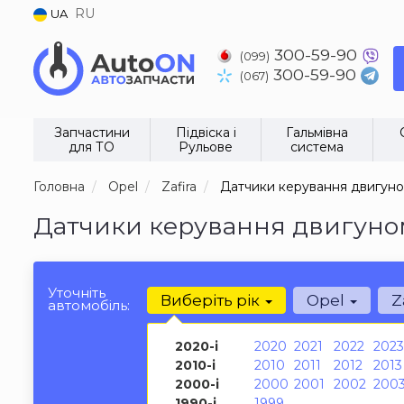
RU
UA
300-59-90
(099)
300-59-90
(067)
Запчастини
Підвіска і
Гальмівна
для ТО
Рульове
система
Головна
Opel
Zafira
Датчики керування двигун
Датчики керування двигуном 
Уточніть
Виберіть рік
Opel
Z
автомобіль:
2020-і
2020
2021
2022
2023
2010-і
2010
2011
2012
2013
2000-і
2000
2001
2002
200
1990-і
1999