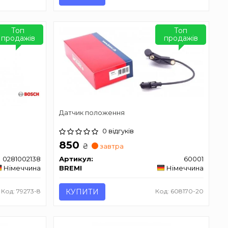
Топ
Топ
продажів
продажів
Датчик положення
0 відгуків
850
₴
завтра
0281002138
Артикул:
60001
Німеччина
BREMI
Німеччина
Код: 79273-8
КУПИТИ
Код: 608170-20