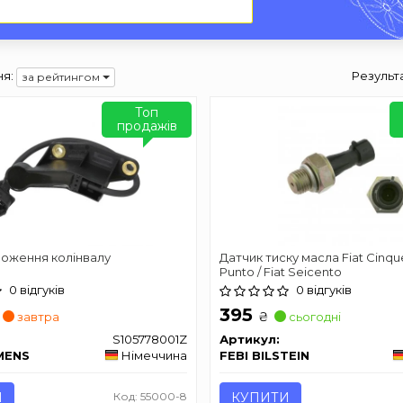
я:
Результ
за рейтингом
Топ
продажів
ложення колінвалу
Датчик тиску масла Fiat Cinque
Punto / Fiat Seicento
0 відгуків
0 відгуків
395
₴
завтра
сьогодні
S105778001Z
Артикул:
MENS
Німеччина
FEBI BILSTEIN
И
Код: 55000-8
КУПИТИ