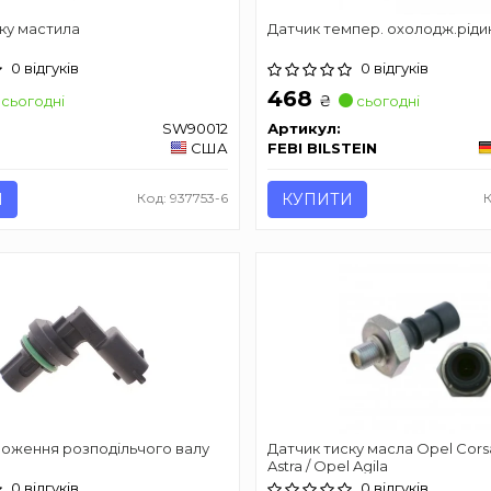
ку мастила
Датчик темпер. охолодж.ріди
0 відгуків
0 відгуків
468
₴
сьогодні
сьогодні
SW90012
Артикул:
США
FEBI BILSTEIN
И
Код: 937753-6
КУПИТИ
ложення розподільчого валу
Датчик тиску масла Opel Cors
Astra / Opel Agila
0 відгуків
0 відгуків