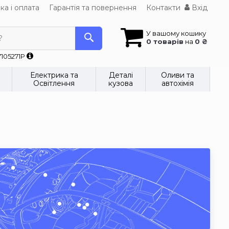
ка і оплата
Гарантія та повернення
Контакти
Вхід
У вашому кошику
?
0 товарів
на
0 ₴
7105271P
Електрика та
Деталі
Оливи та
Освітлення
кузова
автохімія