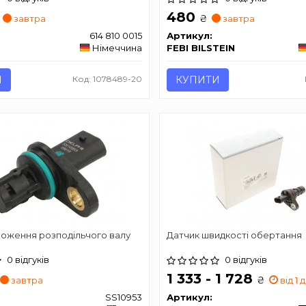
480
₴
завтра
завтра
614 810 0015
Артикул:
Німеччина
FEBI BILSTEIN
И
Код: 1078489-20
КУПИТИ
ложення розподільчого валу
Датчик швидкості обертання
0 відгуків
0 відгуків
1 333 - 1 728
₴
завтра
від 1 д
SS10953
Артикул: