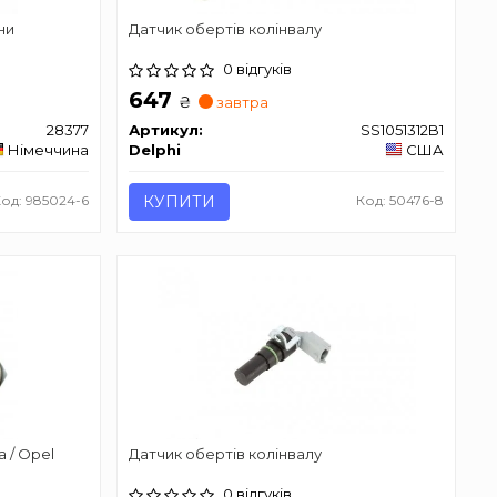
ни
Датчик обертів колінвалу
0 відгуків
647
₴
завтра
28377
Артикул:
SS1051312B1
Німеччина
Delphi
США
Код: 985024-6
КУПИТИ
Код: 50476-8
a / Opel
Датчик обертів колінвалу
0 відгуків