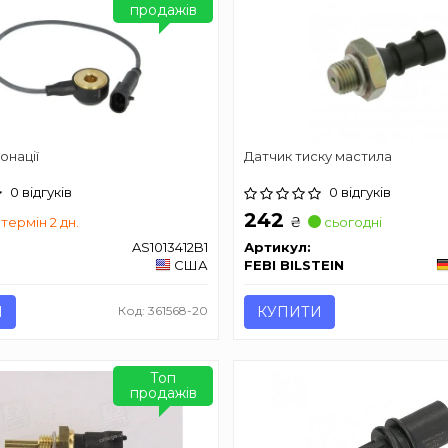
продажів
онації
Датчик тиску мастила
0 відгуків
0 відгуків
242
₴
термін 2 дн.
сьогодні
AS1013412B1
Артикул:
США
FEBI BILSTEIN
И
Код: 361568-20
КУПИТИ
Топ
продажів