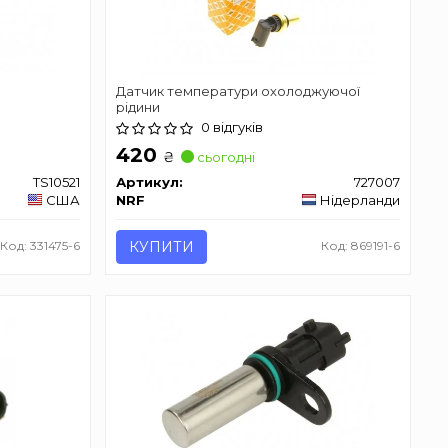
Датчик температури охолоджуючої
рідини
0 відгуків
420
₴
сьогодні
TS10521
Артикул:
727007
США
NRF
Нідерланди
Код: 331475-6
КУПИТИ
Код: 869191-6