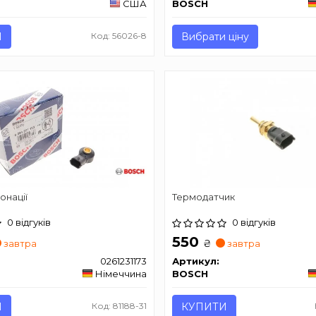
США
BOSCH
И
Код: 56026-8
Вибрати ціну
онації
Термодатчик
0 відгуків
0 відгуків
550
₴
завтра
завтра
0261231173
Артикул:
Німеччина
BOSCH
И
Код: 81188-31
КУПИТИ