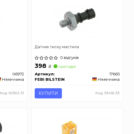
Датчик тиску мастила
0 відгуків
398
₴
сьогодні
06972
Артикул:
17665
Німеччина
FEBI BILSTEIN
Німеччина
Код: 50592-31
КУПИТИ
Код: 53416-33