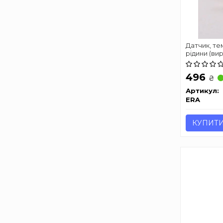
Датчик, т
рідини (ви
496
₴
Артикул:
ERA
КУПИТ