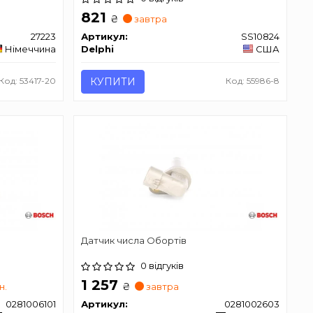
821
₴
завтра
27223
Артикул:
SS10824
Німеччина
Delphi
США
Код: 53417-20
КУПИТИ
Код: 55986-8
Датчик числа Обортів
0 відгуків
1 257
₴
н.
завтра
0281006101
Артикул:
0281002603