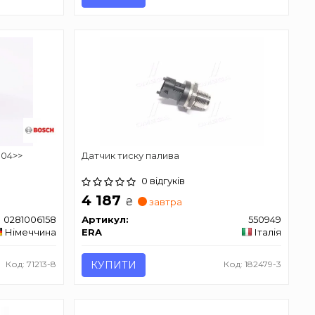
"04>>
Датчик тиску палива
0 відгуків
4 187
₴
завтра
0281006158
Артикул:
550949
Німеччина
ERA
Італія
Код: 71213-8
КУПИТИ
Код: 182479-3