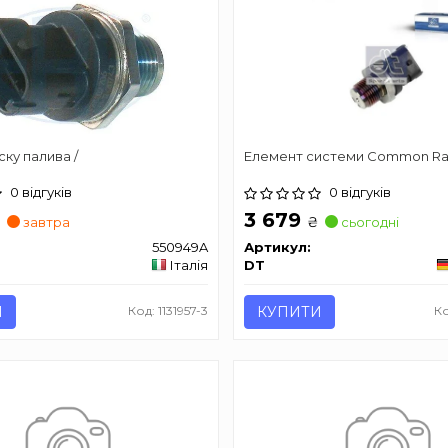
ску палива /
Елемент системи Common Rai
0 відгуків
0 відгуків
3 679
₴
₴
завтра
сьогодні
550949A
Артикул:
Італія
DT
И
Код: 1131957-3
КУПИТИ
Ко