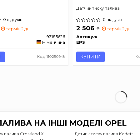
Датчик тиску палива
0 відгуків
0 відгуків
2 506
₴
термін 2 дн.
термін 2 дн.
93185626
Артикул:
Німеччина
EPS
И
Код: 1102509-8
КУПИТИ
Ко
АЛИВА НА ІНШІ МОДЕЛІ OPEL
у палива Crossland X
Датчик тиску палива Kadett