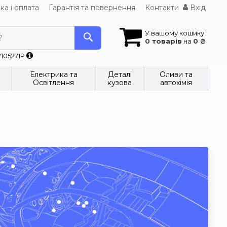
ка і оплата
Гарантія та повернення
Контакти
Вхід
У вашому кошику
?
0 товарів
на
0 ₴
7105271P
Електрика та
Деталі
Оливи та
Освітлення
кузова
автохімія