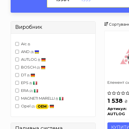
Сортуванн
Виробник
Aic
(1)
AND
(3)
AUTLOG
(1)
BOSCH
(2)
DT
(1)
Елемент с
EPS
(1)
ERA
(2)
MAGNETI MARELLI
(1)
1 538
₴
Opel
OEM
(2)
Артикул:
AUTLOG
КУПИТ
Паливна система