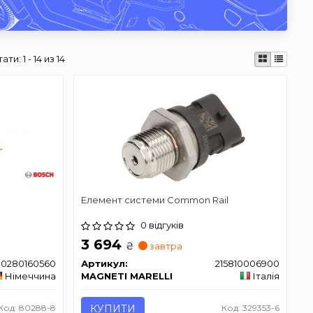
тати:
1 - 14 из 14
Елемент системи Common Rail
0 відгуків
3 694
₴
завтра
0280160560
Артикул:
215810006900
Німеччина
MAGNETI MARELLI
Італія
Код: 80288-8
КУПИТИ
Код: 329353-6