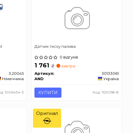
l
Датчик тиску палива
0 відгуків
1 761
₴
завтра
3.20045
Артикул:
30133061
Німеччина
AND
Україна
д: 1006434-3
КУПИТИ
Код: 1129058-8
Оригінал