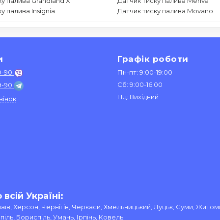
ку палива Grandland X
Датчик тиску палива Meriva
у палива Insignia
Датчик тиску палива Movano
и
Графік роботи
9-90
Пн-пт: 9:00-19:00
Сб: 9:00-16:00
9-90
Нд: Вихідний
вінок
всій Україні:
олаїв, Херсон, Чернігів, Черкаси, Хмельницький, Луцьк, Суми, Житом
ль, Бориспіль, Умань, Ірпінь, Ковель