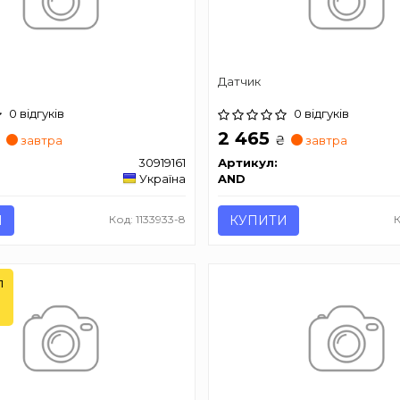
Датчик
0 відгуків
0 відгуків
2 465
₴
₴
завтра
завтра
30919161
Артикул:
Україна
AND
И
Код: 1133933-8
КУПИТИ
К
л