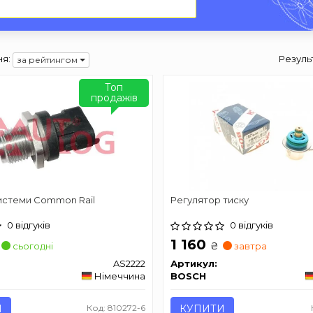
я:
Резуль
за рейтингом
Топ
продажів
истеми Common Rail
Регулятор тиску
0 відгуків
0 відгуків
1 160
₴
сьогодні
завтра
AS2222
Артикул:
Німеччина
BOSCH
И
Код: 810272-6
КУПИТИ