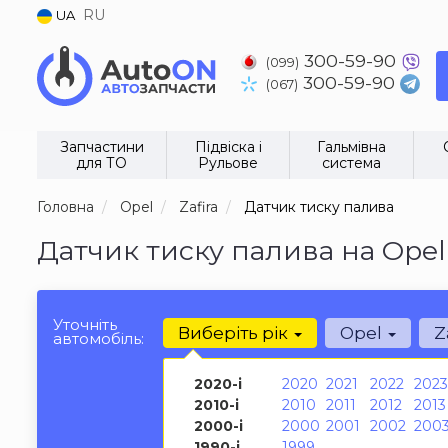
RU
UA
300-59-90
(099)
300-59-90
(067)
Запчастини
Підвіска і
Гальмівна
для ТО
Рульове
система
Головна
Opel
Zafira
Датчик тиску палива
Датчик тиску палива на Opel 
Уточніть
Виберіть рік
Opel
Z
автомобіль:
2020-і
2020
2021
2022
2023
2010-і
2010
2011
2012
2013
2000-і
2000
2001
2002
200
1990-і
1999