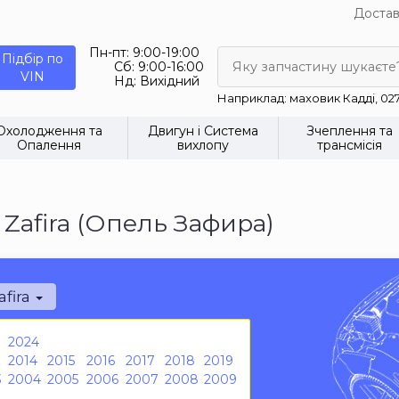
Достав
Пн-пт:
9:00-19:00
Підбір по
Сб:
9:00-16:00
Яку запчастину шукаєте
VIN
Нд:
Вихідний
Наприклад: маховик Кадді, 02
Охолодження та
Двигун і Система
Зчеплення та
Опалення
вихлопу
трансмісія
Zafira (Опель Зафира)
afira
2024
2014
2015
2016
2017
2018
2019
3
2004
2005
2006
2007
2008
2009