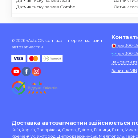
Датчик тиску палива Astra
Датчик тис
Датчик тиску палива Combo
Датчик тиск
Контакт
© 2026 «AutoON.com.ua» - інтернет магазин
300-5
(099)
автозапчастин
300-5
(067)
Замовити дз
Запит на VIN
Доставка автозапчастин здійснюється по 
Київ, Харків, Запоріжжя, Одеса, Дніпро, Вінниця, Львів, Мик
Кременчук, Ужгород, Дніпродзержинськ, Мелітополь, Тернопі