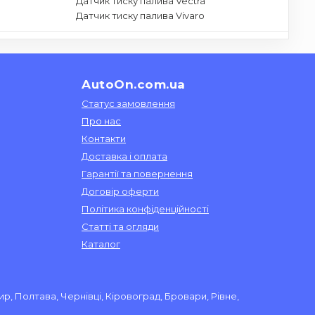
Датчик тиску палива Vectra
Датчик тиску палива Vivaro
AutoOn.com.ua
Статус замовлення
Про нас
Контакти
Доставка і оплата
Гарантії та повернення
Договір оферти
Політика конфіденційності
Статті та огляди
Каталог
ир, Полтава, Чернівці, Кіровоград, Бровари, Рівне,