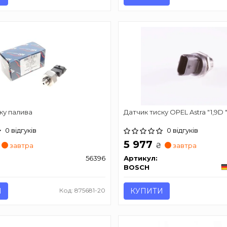
ку палива
Датчик тиску OPEL Astra "1,9D 
0 відгуків
0 відгуків
5 977
₴
завтра
завтра
56396
Артикул:
BOSCH
И
Код: 875681-20
КУПИТИ