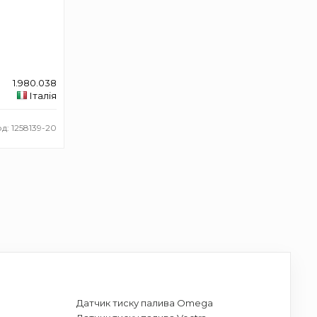
1.980.038
Італія
д: 1258139-20
Датчик тиску палива Omega