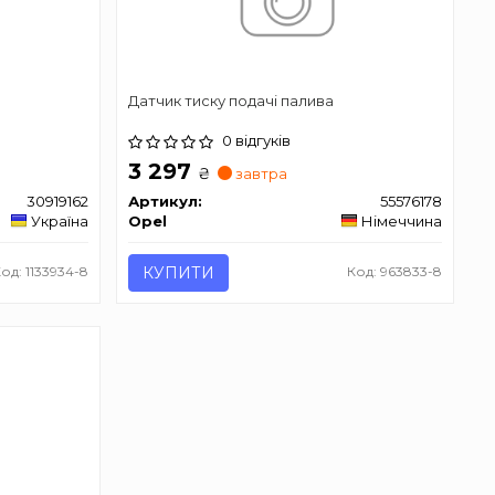
Датчик тиску подачі палива
0 відгуків
3 297
₴
завтра
30919162
Артикул:
55576178
Україна
Opel
Німеччина
од: 1133934-8
КУПИТИ
Код: 963833-8