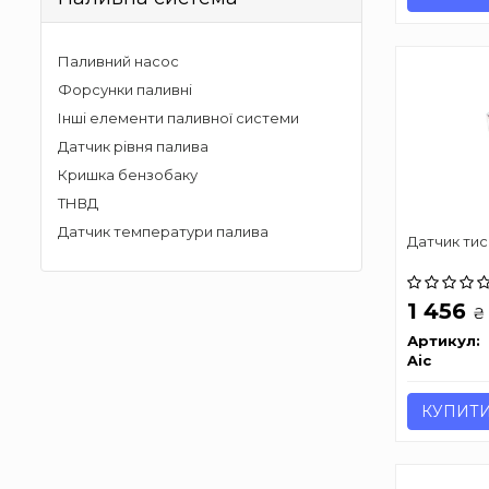
Паливний насос
Форсунки паливні
Інші елементи паливної системи
Датчик рівня палива
Кришка бензобаку
ТНВД
Датчик температури палива
Датчик тис
1 456
₴
Артикул:
Aic
КУПИТ