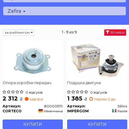
Zafira
1 - 9 из 9
за рейтингом
Фільтри
Опора коробки передач
Подушка двигуна
0 відгуків
0 відгуків
2 312
1 385
₴
₴
завтра
термін 2 дн.
Артикул:
80000579
Артикул:
36144
CORTECO
Німеччина
IMPERGOM
Італія
КУПИТИ
КУПИТИ