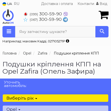
RU
Доставка і оплата
Контакти
Вхід
UA
300-59-90
(099)
300-59-90
(067)
Яку запчастину шукаєте?
Наприклад: маховик Кадді, 027105271P
Головна
Opel
Zafira
Подушки кріплення КПП
Подушки кріплення КПП на
Opel Zafira (Опель Зафира)
Уточніть
автомобіль:
Виберіть рік
Opel