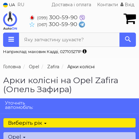
RU
Доставка і оплата
Контакти
Вхід
UA
300-59-90
(099)
300-59-90
(067)
Яку запчастину шукаєте?
Наприклад: маховик Кадді, 027105271P
Головна
Opel
Zafira
Арки колісні
Арки колісні на Opel Zafira
(Опель Зафира)
Уточніть
автомобіль:
Виберіть рік
Opel