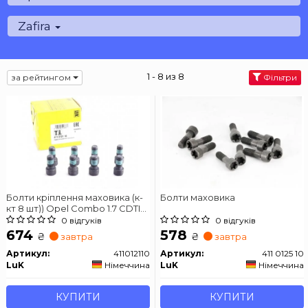
Zafira
1 - 8 из 8
за рейтингом
Фільтри
Болти кріплення маховика (к-
Болти маховика
кт 8 шт)) Opel Combo 1.7 CDTI
04-
0 відгуків
0 відгуків
674
578
₴
₴
завтра
завтра
Артикул:
411012110
Артикул:
411 0125 10
LuK
Німеччина
LuK
Німеччина
КУПИТИ
КУПИТИ