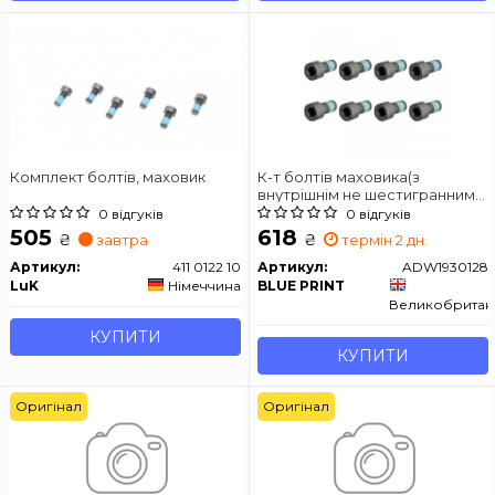
Комплект болтів, маховик
К-т болтів маховика(з
внутрішнім не шестигранним
шліцем)
0 відгуків
0 відгуків
505
618
₴
₴
завтра
термін 2 дн.
Артикул:
411 0122 10
Артикул:
ADW1930128
LuK
Німеччина
BLUE PRINT
Великобритан
КУПИТИ
КУПИТИ
Оригінал
Оригінал