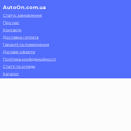
AutoOn.com.ua
Статус замовлення
Про нас
Контакти
Доставка і оплата
Гарантії та повернення
Договір оферти
Політика конфіденційності
Статті та огляди
Каталог
Доставка автозапчастин здійснюється по
всій Україні:
Київ, Харків, Запоріжжя, Одеса, Дніпро, Вінниця, Львів,
Миколаїв, Херсон, Чернігів, Черкаси, Хмельницький, Луцьк,
Суми, Житомир, Полтава, Чернівці, Кіровоград, Бровари,
Рівне, Кременчук, Ужгород, Дніпродзержинськ, Мелітополь,
Тернопіль, Бориспіль, Умань, Ірпінь, Ковель