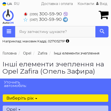
RU
Доставка і оплата
Контакти
Вхід
UA
300-59-90
(099)
300-59-90
(067)
Яку запчастину шукаєте?
Наприклад: маховик Кадді, 027105271P
Головна
Opel
Zafira
Інші елементи зчеплення
Інші елементи зчеплення на
Opel Zafira (Опель Зафира)
Уточніть
автомобіль:
Виберіть рік
Opel