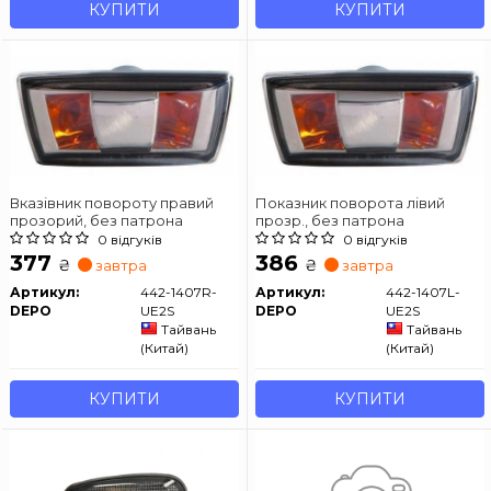
КУПИТИ
КУПИТИ
Вказівник повороту правий
Показник поворота лівий
прозорий, без патрона
прозр., без патрона
0 відгуків
0 відгуків
377
386
₴
₴
завтра
завтра
Артикул:
442-1407R-
Артикул:
442-1407L-
DEPO
UE2S
DEPO
UE2S
Тайвань
Тайвань
(Китай)
(Китай)
КУПИТИ
КУПИТИ