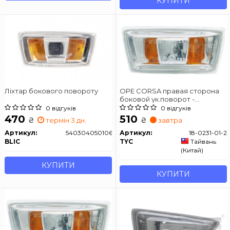
КУПИТИ
Ліхтар бокового повороту
OPE CORSA правая сторона
боковой ук.поворот -
прозрач.
0 відгуків
0 відгуків
470
510
₴
₴
термін 3 дн.
завтра
Артикул:
540304050106C
Артикул:
18-0231-01-2
BLIC
TYC
Тайвань
(Китай)
КУПИТИ
КУПИТИ