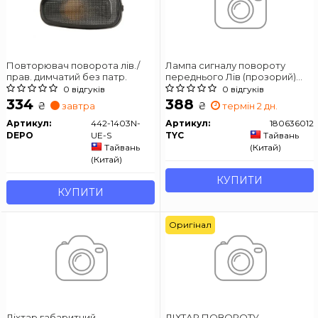
Повторювач поворота лів./
Лампа сигналу повороту
прав. димчатий без патр.
переднього Лів (прозорий)
OPEL ASTRA J, ASTRA K,
0 відгуків
0 відгуків
CROSSLAND X, INSIGNIA B,
334
388
₴
₴
завтра
термін 2 дн.
ZAFIRA C 10.11-09.20
Артикул:
442-1403N-
Артикул:
180636012
DEPO
UE-S
TYC
Тайвань
Тайвань
(Китай)
(Китай)
КУПИТИ
КУПИТИ
Оригінал
Ліхтар габаритний
ЛІХТАР ПОВОРОТУ