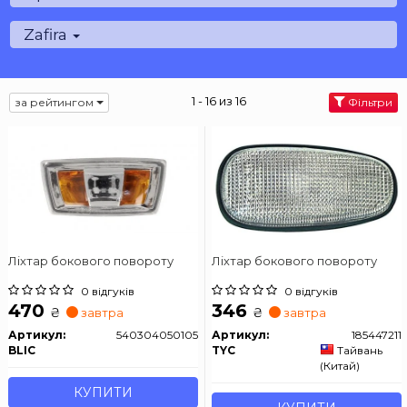
Zafira
1 - 16 из 16
за рейтингом
Фільтри
Ліхтар бокового повороту
Ліхтар бокового повороту
0 відгуків
0 відгуків
470
346
₴
₴
завтра
завтра
Артикул:
540304050105C
Артикул:
185447211
BLIC
TYC
Тайвань
(Китай)
КУПИТИ