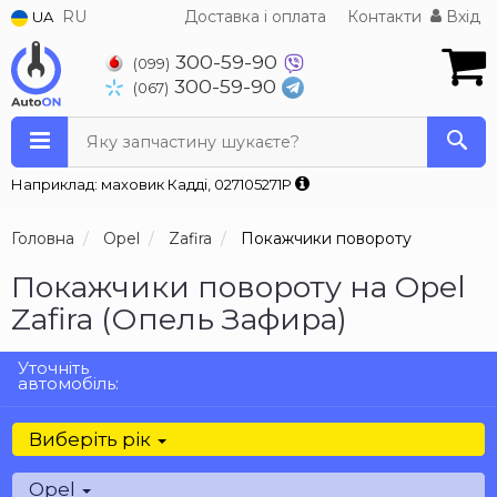
RU
Доставка і оплата
Контакти
Вхід
UA
300-59-90
(099)
300-59-90
(067)
Яку запчастину шукаєте?
Наприклад: маховик Кадді, 027105271P
Головна
Opel
Zafira
Покажчики повороту
Покажчики повороту на Opel
Zafira (Опель Зафира)
Уточніть
автомобіль:
Виберіть рік
Opel