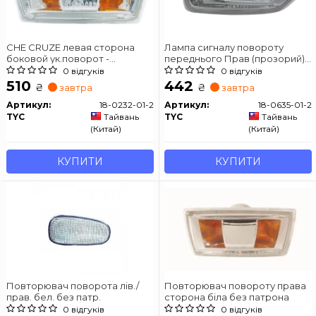
CHE CRUZE левая сторона
Лампа сигналу повороту
боковой ук.поворот -
переднього Прав (прозорий)
прозрач.
OPEL ASTRA J, ASTRA K,
0 відгуків
0 відгуків
CROSSLAND X, INSIGNIA B,
510
442
₴
₴
завтра
завтра
ZAFIRA C 10.11-09.20
Артикул:
18-0232-01-2
Артикул:
18-0635-01-2
TYC
Тайвань
TYC
Тайвань
(Китай)
(Китай)
КУПИТИ
КУПИТИ
Повторювач поворота лів./
Повторювач повороту права
прав. бел. без патр.
сторона біла без патрона
0 відгуків
0 відгуків