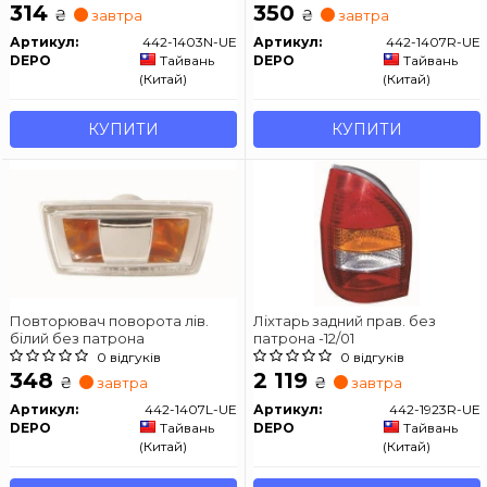
314
350
₴
₴
завтра
завтра
Артикул:
442-1403N-UE
Артикул:
442-1407R-UE
DEPO
Тайвань
DEPO
Тайвань
(Китай)
(Китай)
КУПИТИ
КУПИТИ
Повторювач поворота лів.
Ліхтарь задний прав. без
білий без патрона
патрона -12/01
0 відгуків
0 відгуків
348
2 119
₴
₴
завтра
завтра
Артикул:
442-1407L-UE
Артикул:
442-1923R-UE
DEPO
Тайвань
DEPO
Тайвань
(Китай)
(Китай)