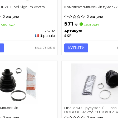
ШРУС Opel Signum Vectra C
Комплект пильовиків гумових
0 відгуків
0 відгуків
571
₴
сьогодні
сьогодні
23202
Артикул:
Франція
SKF
И
Код: 73105-6
КУПИТИ
пильовиків
Пильовик шрусу зовнішнього
DOBLO/JUMPY/SCUDO/EXPERT
(термопластик) AUTOFREN SE
0 відгуків
0 відгуків