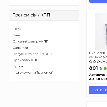
Трансмісія / КПП
ШРУС
Піввісь
Оливний фільтр АКПП
Сальники
Пильовик 
Подушки кріплення КПП
ASTRA/X6/X
Прокладки КПП
AUTOFREN 
Куліса
801
₴
Інші елементи Трансмісії
Артикул:
AUTOFRE
КУПИТ