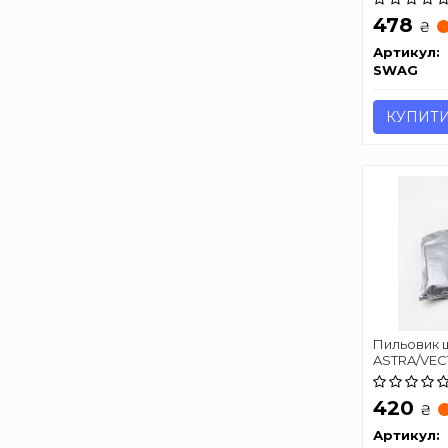
478
₴
Артикул:
SWAG
КУПИТ
Пильовик ш
ASTRA/VEC
SEINSA D8
420
₴
Артикул: