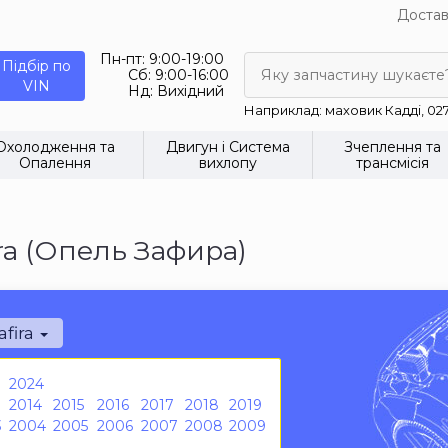
Достав
Пн-пт:
9:00-19:00
Підбір по
Сб:
9:00-16:00
Яку запчастину шукаєте
VIN
Нд:
Вихідний
Наприклад: маховик Кадді, 02
Охолодження та
Двигун і Система
Зчеплення та
Опалення
вихлопу
трансмісія
ra (Опель Зафира)
afira
2024
2014
2015
2016
2017
2018
2019
3
2004
2005
2006
2007
2008
2009