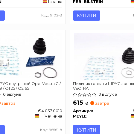
N
Іспанія
FEBI BILSTEIN
И
Код: 9102-8
КУПИТИ
УС внутрішній Opel Vectra C /
Пильник гранати ШРУС зовні
 / O1 25 / O2 65
VECTRA
0 відгуків
0 відгуків
615
₴
завтра
завтра
614 037 0010
Артикул:
Німеччина
MEYLE
И
Код: 96561-8
КУПИТИ