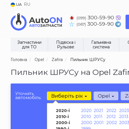
RU
UA
300-59-90
(099)
300-59-90
(067)
Запчастини
Підвіска і
Гальмівна
для ТО
Рульове
система
Головна
Opel
Zafira
Пильник ШРУСу
Пильник ШРУСу на Opel Zafi
Уточніть
Виберіть рік
Opel
Z
автомобіль:
2020-і
2020
2021
2022
2023
2010-і
2010
2011
2012
2013
2000-і
2000
2001
2002
200
1990-і
1999