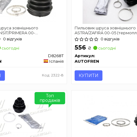
шруса зовнішнього
Пильовик шруса зовнішнього
NSIT/PRIMERA 00-
ASTRA/ZAFIRA 00-05 (термопл
стик) AUTOFREN SEINSA
AUTOFREN SEINSA D8384T
0 відгуків
0 відгуків
556
₴
сьогодні
сьогодні
D8268T
Артикул:
N
Іспанія
AUTOFREN
И
Код: 2322-8
КУПИТИ
Топ
продажів