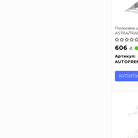
Пильовик 
ASTRA/TRA
(термопла
D8268T
606
₴
Артикул:
AUTOFRE
КУПИТ