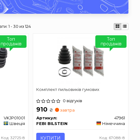
ати:
1 - 30 из 124
Топ
Топ
продажів
продажів
Комплект пильовиків гумових
0 відгуків
910
₴
завтра
VKJP01001
Артикул:
47961
Швеція
FEBI BILSTEIN
Німеччина
Код: 32725-8
КУПИТИ
Код: 67088-8