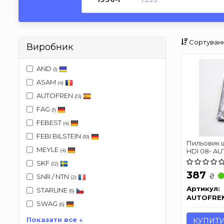
Сортуванн
Виробник
AND
(1)
ASAM
(4)
AUTOFREN
(13)
FAG
(1)
FEBEST
(4)
FEBI BILSTEIN
(10)
Пильовик шр
MEYLE
HDI 08- A
(4)
SKF
(12)
387
₴
SNR / NTN
(2)
Артикул:
STARLINE
(6)
AUTOFRE
SWAG
(6)
Показати все ↓
КУПИТ