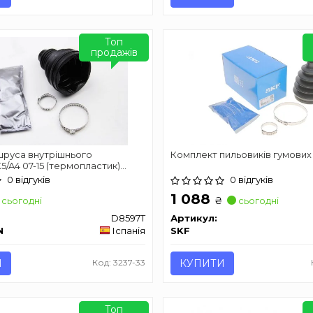
Топ
продажів
шруса внутрішнього
Комплект пильовиків гумових
5/A4 07-15 (термопластик)
SEINSA D8597T
0 відгуків
0 відгуків
1 088
₴
сьогодні
сьогодні
D8597T
Артикул:
N
Іспанія
SKF
И
Код: 3237-33
КУПИТИ
Топ