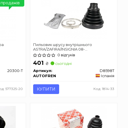
продажів
ра
Пильовик шрусу внутрішнього
ASTRA/ZAFIRA/INSIGNIA 08-
(термопластик) AUTOFREN SEINSA
0 відгуків
D8598T
401
₴
сьогодні
20300-T
Артикул:
D8598T
AUTOFREN
Іспанія
од: 577325-20
КУПИТИ
Код: 1814-33