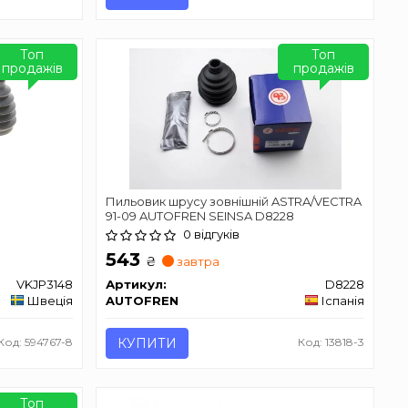
Топ
Топ
продажів
продажів
Пильовик шрусу зовнішній ASTRA/VECTRA
91-09 AUTOFREN SEINSA D8228
0 відгуків
543
₴
завтра
VKJP3148
Артикул:
D8228
Швеція
AUTOFREN
Іспанія
Код: 594767-8
КУПИТИ
Код: 13818-3
Топ