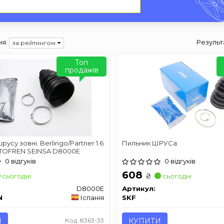
я:
Результ
за рейтингом
Топ
продажів
усу зовні. Berlingo/Partner 1.6
Пильник ШРУСа
UTOFREN SEINSA D8000E
0 відгуків
0 відгуків
608
₴
сьогодні
сьогодні
D8000E
Артикул:
N
Іспанія
SKF
И
Код: 8363-33
КУПИТИ