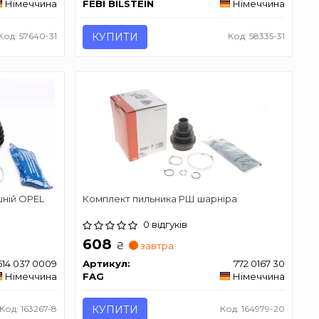
Німеччина
FEBI BILSTEIN
Німеччина
Код: 57640-31
КУПИТИ
Код: 58335-31
шній OPEL
Комплект пильника РШ шарніра
0 відгуків
608
₴
завтра
614 037 0009
Артикул:
772 0167 30
Німеччина
FAG
Німеччина
Код: 163267-8
КУПИТИ
Код: 164979-20