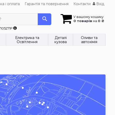
ка і оплата
Гарантія та повернення
Контакти
Вхід
У вашому кошику
?
0 товарів
на
0 ₴
7105271P
Електрика та
Деталі
Оливи та
Освітлення
кузова
автохімія