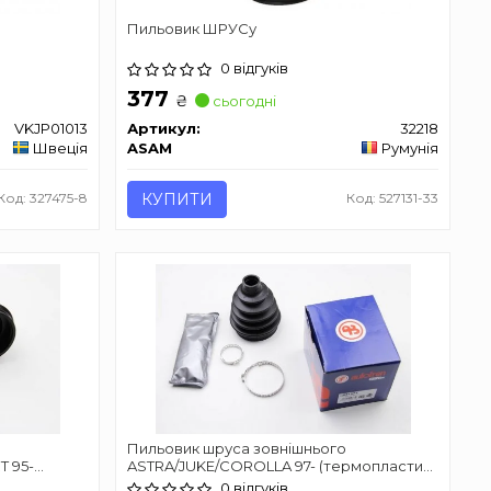
Пильовик ШРУСу
0 відгуків
377
₴
сьогодні
VKJP01013
Артикул:
32218
Швеція
ASAM
Румунія
Код: 327475-8
КУПИТИ
Код: 527131-33
Пильовик шруса зовнішнього
 95-
ASTRA/JUKE/COROLLA 97- (термопластик)
INSA
AUTOFREN SEINSA D8157T
0 відгуків