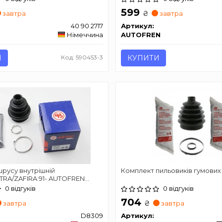
D8333T
599
₴
завтра
завтра
40 90 2717
Артикул:
Німеччина
AUTOFREN
И
Код: 590453-3
КУПИТИ
русу внутрішній
Комплект пильовиків гумових
TRA/ZAFIRA 91- AUTOFREN
309
0 відгуків
0 відгуків
704
₴
завтра
завтра
D8309
Артикул: