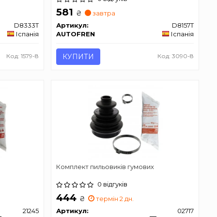
581
₴
завтра
D8333T
Артикул:
D8157T
Іспанія
AUTOFREN
Іспанія
Код: 1579-8
КУПИТИ
Код: 3090-8
Комплект пильовиків гумових
0 відгуків
444
₴
термін 2 дн.
21245
Артикул:
02717