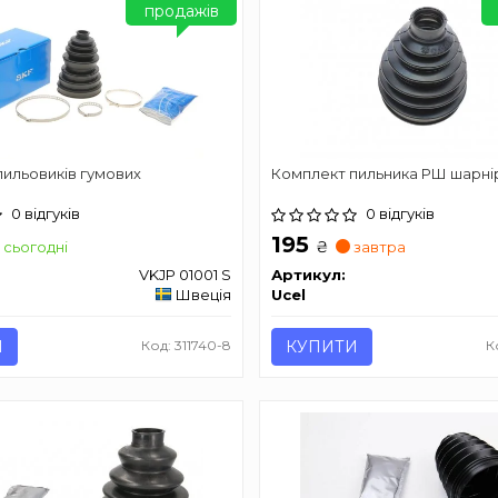
продажів
ильовиків гумових
Комплект пильника РШ шарні
0 відгуків
0 відгуків
195
₴
сьогодні
завтра
VKJP 01001 S
Артикул:
Швеція
Ucel
И
Код: 311740-8
КУПИТИ
К