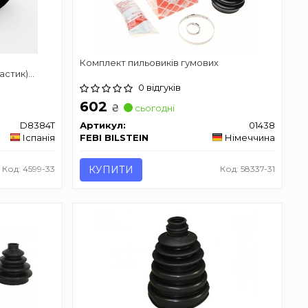
Комплект пильовиків гумових
астик)
0 відгуків
602
₴
сьогодні
D8384T
Артикул:
01438
Іспанія
FEBI BILSTEIN
Німеччина
Код: 4599-33
КУПИТИ
Код: 58337-31