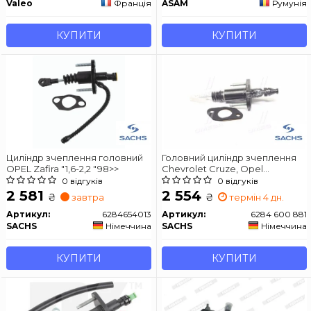
Valeo
Франція
ASAM
Румунія
КУПИТИ
КУПИТИ
Циліндр зчеплення головний
Головний циліндр зчеплення
OPEL Zafira "1,6-2,2 "98>>
Chevrolet Cruze, Opel
Astra/Insignia 1.3-2.8 00>
0 відгуків
0 відгуків
2 581
2 554
₴
₴
завтра
термін 4 дн.
Артикул:
6284654013
Артикул:
6284 600 881
SACHS
Німеччина
SACHS
Німеччина
КУПИТИ
КУПИТИ