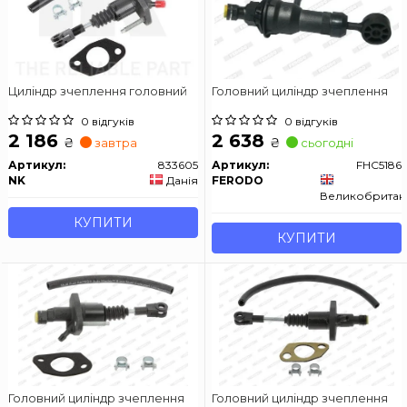
Циліндр зчеплення головний
Головний циліндр зчеплення
0 відгуків
0 відгуків
2 186
2 638
₴
₴
завтра
сьогодні
Артикул:
833605
Артикул:
FHC5186
NK
Данія
FERODO
Великобритан
КУПИТИ
КУПИТИ
Головний циліндр зчеплення
Головний циліндр зчеплення