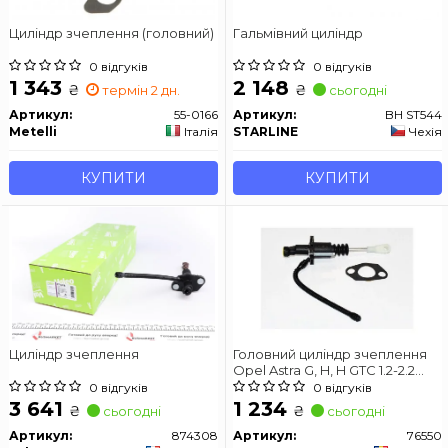
Циліндр зчеплення (головний)
Гальмівний циліндр
0 відгуків
0 відгуків
1 343
2 148
₴
₴
термін 2 дн.
сьогодні
Артикул:
55-0166
Артикул:
BH ST544
Metelli
Італія
STARLINE
Чехія
КУПИТИ
КУПИТИ
Циліндр зчеплення
Головний циліндр зчеплення
Opel Astra G, H, H GTC 1.2-2.2
02.98-
0 відгуків
0 відгуків
3 641
1 234
₴
₴
сьогодні
сьогодні
Артикул:
874308
Артикул:
76550