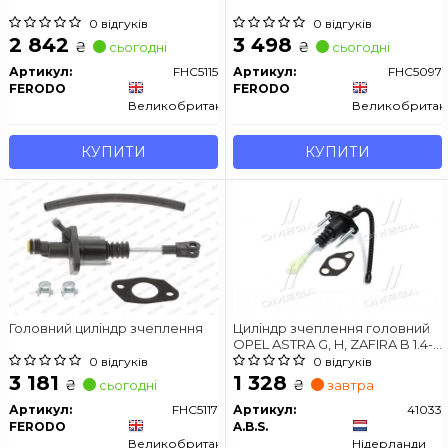
0 відгуків
0 відгуків
2 842
3 498
₴
₴
сьогодні
сьогодні
Артикул:
FHC5115
Артикул:
FHC5097
FERODO
FERODO
Великобританія
Великобритан
КУПИТИ
КУПИТИ
Головний циліндр зчеплення
Циліндр зчеплення головний
OPEL ASTRA G, H, ZAFIRA B 1.4-
2.2TDI 98- (Вир-во ABS)
0 відгуків
0 відгуків
3 181
1 328
₴
₴
сьогодні
завтра
Артикул:
FHC5117
Артикул:
41033
FERODO
A.B.S.
Великобританія
Нідерланди