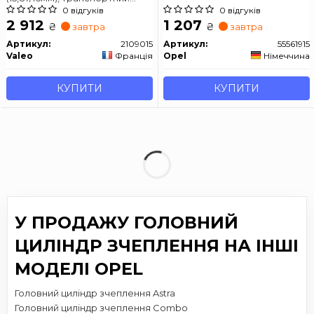
засіб із кермом на ліва
0 відгуків
0 відгуків
сторона OPEL ASTRA G, ASTRA
2 912
1 207
₴
₴
завтра
завтра
G CLASSIC, ASTRA H, ASTRA H
CLASSIC, ASTRA H GTC, ZAFIRA
Артикул:
2109015
Артикул:
55561915
A 1.2-2.2D 02.98-
Valeo
Франція
Opel
Німеччина
КУПИТИ
КУПИТИ
У ПРОДАЖУ ГОЛОВНИЙ
ЦИЛІНДР ЗЧЕПЛЕННЯ НА ІНШІ
МОДЕЛІ OPEL
Головний циліндр зчеплення Astra
Головний циліндр зчеплення Combo