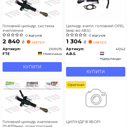
Головний циліндр, система
Циліндр зчепл. головний OPEL
зчеплення
(вир-во ABS)
0 відгуків
0 відгуків
2 840
1 304
₴
₴
завтра
завтра
Артикул:
2109015
Артикул:
41242
FTE
Німеччина
A.B.S.
Нідерланди
КУПИТИ
КУПИТИ
Оригінал
Головний циліндр зчеплення
ЦИЛІНДР В ЗБОРІ
(15,87/16мм), транспортний