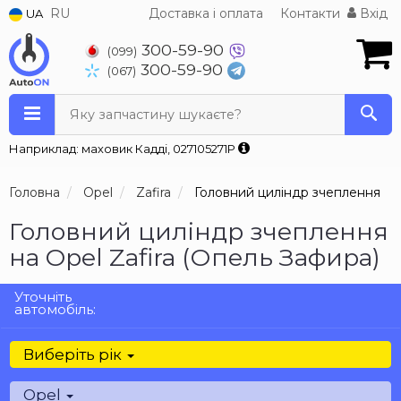
RU
Доставка і оплата
Контакти
Вхід
UA
300-59-90
(099)
300-59-90
(067)
Яку запчастину шукаєте?
Наприклад: маховик Кадді, 027105271P
Головна
Opel
Zafira
Головний циліндр зчеплення
Головний циліндр зчеплення
на Opel Zafira (Опель Зафира)
Уточніть
автомобіль:
Виберіть рік
Opel