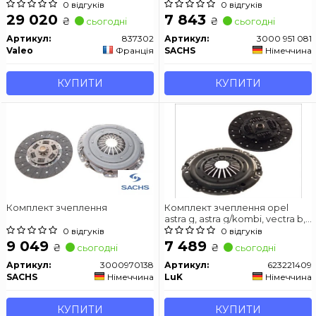
Zafira 1.7CDTI 08- (d 240mm) z
Zafira C Saab 9-5 1.6/1.6CNG/1.8
0 відгуків
0 відгуків
20
07.08-
29 020
7 843
₴
₴
сьогодні
сьогодні
Артикул:
837302
Артикул:
3000 951 081
Valeo
Франція
SACHS
Німеччина
КУПИТИ
КУПИТИ
Комплект зчеплення
Комплект зчеплення opel
astra g, astra g/kombi, vectra b,
zafira a 2.0d 11.96-06.05
0 відгуків
0 відгуків
9 049
7 489
₴
₴
сьогодні
сьогодні
Артикул:
3000970138
Артикул:
623221409
SACHS
Німеччина
LuK
Німеччина
КУПИТИ
КУПИТИ