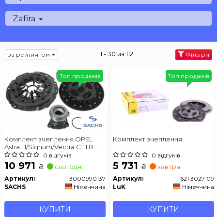
Zafira
1 - 30 из 112
за рейтингом
Фільтри
Топ продажів
Топ продажів
Комплект зчеплення OPEL
Комплект зчеплення
Astra H/Signum/Vectra C "1,8
"05>>
0 відгуків
0 відгуків
10 971
5 731
₴
₴
сьогодні
завтра
Артикул:
3000990137
Артикул:
621 3027 09
SACHS
Німеччина
LuK
Німеччина
КУПИТИ
КУПИТИ