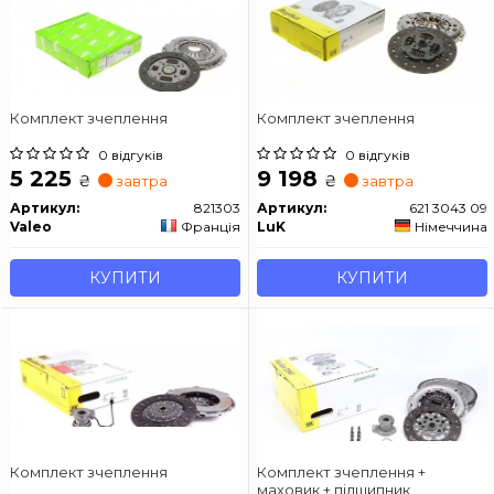
Комплект зчеплення
Комплект зчеплення
0 відгуків
0 відгуків
5 225
9 198
₴
₴
завтра
завтра
Артикул:
821303
Артикул:
621 3043 09
Valeo
Франція
LuK
Німеччина
КУПИТИ
КУПИТИ
Комплект зчеплення
Комплект зчеплення +
маховик + підшипник