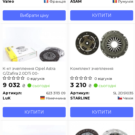
Valeo
Франція
ASAM
Румунія
Вибрати ціну
КУПИТИ
К-кт зчеплення Opel Astra
Комплект зчеплення
G/Zafira 2.0DTi 00-
0 відгуків
0 відгуків
9 032
3 210
₴
₴
сьогодні
сьогодні
Артикул:
623 3113 09
Артикул:
SL 2DS1035
LuK
Німеччина
STARLINE
Чехія
КУПИТИ
КУПИТИ