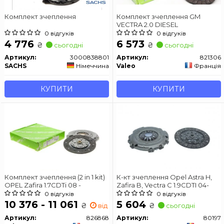
Комплект зчеплення
Комплект зчеплення GM
VECTRA 2.0 DIESEL
0 відгуків
0 відгуків
4 776
6 573
₴
₴
сьогодні
сьогодні
Артикул:
3000838801
Артикул:
821306
SACHS
Німеччина
Valeo
Франція
КУПИТИ
КУПИТИ
Комплект зчеплення (2 in 1 kit)
К-кт зчеплення Opel Astra H,
OPEL Zafira 1.7CDTi 08 -
Zafira B, Vectra C 1.9CDTI 04-
0 відгуків
0 відгуків
10 376 - 11 061
5 604
₴
₴
від 0 дн.
сьогодні
Артикул:
826868
Артикул:
80197