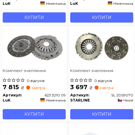
LuK
Німеччина
LuK
Німеччина
КУПИТИ
КУПИТИ
Комплект зчеплення
Комплект зчеплення
0 відгуків
0 відгуків
7 815
3 697
₴
₴
завтра
завтра
Артикул:
623 3210 09
Артикул:
SL 2DS9070
LuK
Німеччина
STARLINE
Чехія
КУПИТИ
КУПИТИ