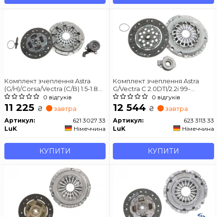
Комплект зчеплення Astra
Комплект зчеплення Astra
(G/H)/Corsa/Vectra (C/B) 1.5-1.8
G/Vectra C 2.0DTI/2.2i 99-
TD 87- (з вичавним
(230mm) LUK 623 3113 33
0 відгуків
0 відгуків
підшипником)) LUK 621 3027 33
11 225
12 544
₴
₴
завтра
завтра
Артикул:
621 3027 33
Артикул:
623 3113 33
LuK
Німеччина
LuK
Німеччина
КУПИТИ
КУПИТИ