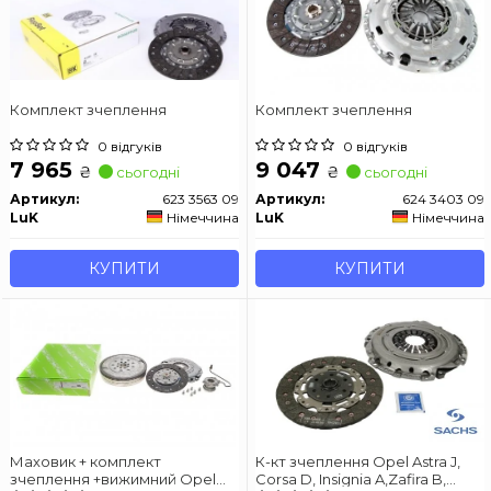
Комплект зчеплення
Комплект зчеплення
0 відгуків
0 відгуків
7 965
9 047
₴
₴
сьогодні
сьогодні
Артикул:
623 3563 09
Артикул:
624 3403 09
LuK
Німеччина
LuK
Німеччина
КУПИТИ
КУПИТИ
Маховик + комплект
К-кт зчеплення Opel Astra J,
зчеплення +вижимний Opel
Corsa D, Insignia A,Zafira B,