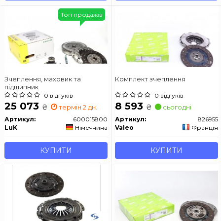
Топ продажів
Зчеплення, маховик та
Комплект зчеплення
підшипник
0 відгуків
0 відгуків
25 073
8 593
₴
₴
термін 2 дн.
сьогодні
Артикул:
600015800
Артикул:
826955
LuK
Німеччина
Valeo
Франція
КУПИТИ
КУПИТИ