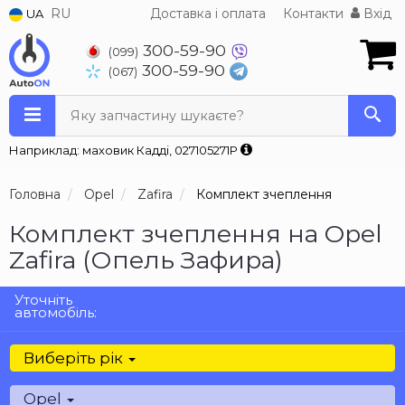
RU
Доставка і оплата
Контакти
Вхід
UA
300-59-90
(099)
300-59-90
(067)
Яку запчастину шукаєте?
Наприклад: маховик Кадді, 027105271P
Головна
Opel
Zafira
Комплект зчеплення
Комплект зчеплення на Opel
Zafira (Опель Зафира)
Уточніть
автомобіль:
Виберіть рік
Opel