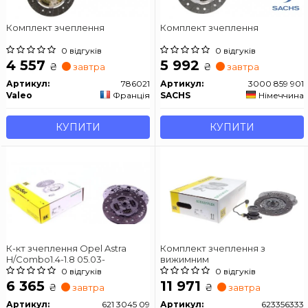
Комплект зчеплення
Комплект зчеплення
0 відгуків
0 відгуків
4 557
5 992
₴
₴
завтра
завтра
Артикул:
786021
Артикул:
3000 859 901
Valeo
Франція
SACHS
Німеччина
КУПИТИ
КУПИТИ
К-кт зчеплення Opel Astra
Комплект зчеплення з
H/Combo1.4-1.8 05.03-
вижимним
0 відгуків
0 відгуків
6 365
11 971
₴
₴
завтра
завтра
Артикул:
621 3045 09
Артикул:
623356333