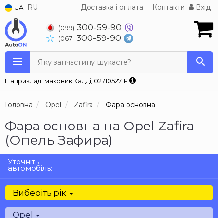
RU
Доставка і оплата
Контакти
Вхід
UA
300-59-90
(099)
300-59-90
(067)
Яку запчастину шукаєте?
Наприклад: маховик Кадді, 027105271P
Головна
Opel
Zafira
Фара основна
Фара основна на Opel Zafira
(Опель Зафира)
Уточніть
автомобіль:
Виберіть рік
Opel