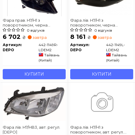
Фара прав. H7/H1 з
Фара лів. H7/H1 з
поворотником, черна
поворотником, черна
рамка,авт. регул.с
рамка,авт. регул.с
0 відгуків
0 відгуків
моторчиком -06 [DEPO]
моторчиком -06 [DEPO]
6 702
8 161
₴
₴
завтра
завтра
Артикул:
442-1149R-
Артикул:
442-1149L-
DEPO
LDEM2
DEPO
LDEM2
Тайвань
Тайвань
(Китай)
(Китай)
КУПИТИ
КУПИТИ
Фара лів. H7/HB3, авт. регул.
Фара лів. H7/H1 з
[DEPO]
поворотником, авт. регул.