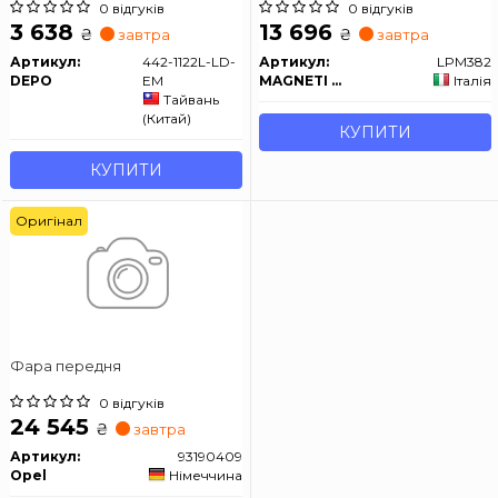
2/08- [AL]
0 відгуків
0 відгуків
3 638
13 696
₴
₴
завтра
завтра
Артикул:
442-1122L-LD-
Артикул:
LPM382
DEPO
EM
MAGNETI MARELLI
Італія
Тайвань
(Китай)
КУПИТИ
КУПИТИ
Оригінал
Фара передня
0 відгуків
24 545
₴
завтра
Артикул:
93190409
Opel
Німеччина