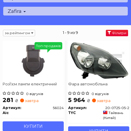
Zafira
1 - 9 из 9
за рейтингом
Фільтри
Топ продажів
Роз\'єм лампи електричний
Фара автомобільна
0 відгуків
0 відгуків
281
5 964
₴
₴
завтра
завтра
Артикул:
56024
Артикул:
20-0725-05-2
Aic
TYC
Тайвань
(Китай)
КУПИТИ