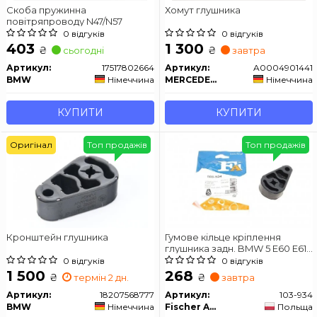
Скоба пружинна
Хомут глушника
повітряпроводу N47/N57
0 відгуків
0 відгуків
403
1 300
₴
₴
сьогодні
завтра
Артикул:
17517802664
Артикул:
A0004901441
BMW
Німеччина
MERCEDES-BENZ
Німеччина
КУПИТИ
КУПИТИ
Оригінал
Топ продажів
Топ продажів
Кронштейн глушника
Гумове кільце кріплення
глушника задн. BMW 5 E60 E61
520d 530d, X3 E83
0 відгуків
0 відгуків
1 500
268
₴
₴
термін 2 дн.
завтра
Артикул:
18207568777
Артикул:
103-934
BMW
Німеччина
Fischer Automotive One (FA1)
Польща