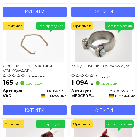
КУПИТИ
КУПИТИ
Оригінал
Топ продажів
Оригінал
Топ продажів
Оригінальні запчастини
Хомут глушника w164,w221, sch
VOLKSWAGEN
0 відгуків
0 відгуків
165
1 094
₴
₴
сьогодні
сьогодні
Артикул:
1J0145769F
Артикул:
A0004901241
VAG
Німеччина
MERCEDES-BENZ
Німеччина
КУПИТИ
КУПИТИ
Оригінал
Топ продажів
Оригінал
Топ продажів