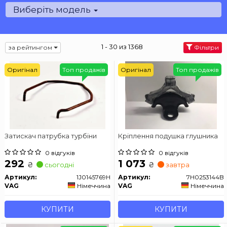
Виберіть модель
1 - 30 из 1368
за рейтингом
Фільтри
Оригінал
Топ продажів
Оригінал
Топ продажів
Затискач патрубка турбіни
Кріплення подушка глушника
0 відгуків
0 відгуків
292
1 073
₴
₴
сьогодні
завтра
Артикул:
1J0145769H
Артикул:
7H0253144B
VAG
Німеччина
VAG
Німеччина
КУПИТИ
КУПИТИ