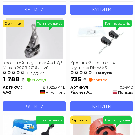
КУПИТИ
КУПИТИ
Оригінал
Топ продажів
Топ продажів
Кронштейн глушника Audi Q5,
Кронштейн кріплення
Macan 2008-2016 лівий
глушника BMW X3
0 відгуків
0 відгуків
1 788
735
₴
₴
сьогодні
завтра
Артикул:
8R0253144B
Артикул:
103-940
VAG
Німеччина
Fischer Automotive One (FA1)
Польща
КУПИТИ
КУПИТИ
Топ продажів
Оригінал
Топ продажів