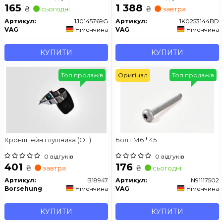
165
1 388
₴
₴
сьогодні
завтра
Артикул:
1J0145769G
Артикул:
1K0253144BD
VAG
Німеччина
VAG
Німеччина
КУПИТИ
КУПИТИ
Топ продажів
Оригінал
Топ продажів
Кронштейн глушника (OE)
Болт М6 * 45
0 відгуків
0 відгуків
401
176
₴
₴
завтра
сьогодні
Артикул:
B18947
Артикул:
N91117502
Borsehung
Німеччина
VAG
Німеччина
КУПИТИ
КУПИТИ