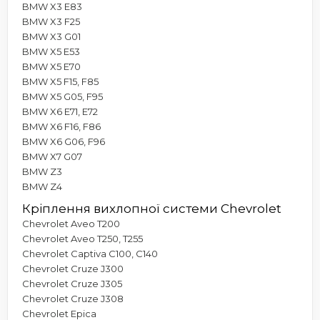
BMW X3 E83
BMW X3 F25
BMW X3 G01
BMW X5 E53
BMW X5 E70
BMW X5 F15, F85
BMW X5 G05, F95
BMW X6 E71, E72
BMW X6 F16, F86
BMW X6 G06, F96
BMW X7 G07
BMW Z3
BMW Z4
Кріплення вихлопної системи Chevrolet
Chevrolet Aveo T200
Chevrolet Aveo T250, T255
Chevrolet Captiva C100, C140
Chevrolet Cruze J300
Chevrolet Cruze J305
Chevrolet Cruze J308
Chevrolet Epica