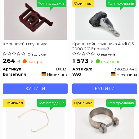
Топ продажів
Оригінал
Топ продажів
Кронштейн глушника
Кронштейн глушника Audi Q5
2008-2016 правий
0 відгуків
0 відгуків
264
1 573
₴
₴
завтра
сьогодні
Артикул:
B18181
Артикул:
8R0253144C
Borsehung
Німеччина
VAG
Німеччина
КУПИТИ
КУПИТИ
Оригінал
Топ продажів
Оригінал
Топ продажів