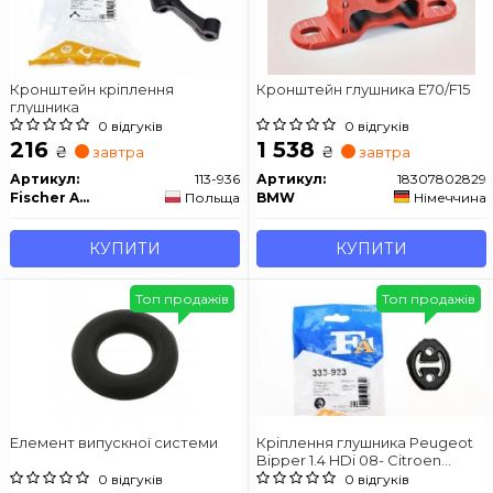
Кронштейн кріплення
Кронштейн глушника E70/F15
глушника
0 відгуків
0 відгуків
216
1 538
₴
₴
завтра
завтра
Артикул:
113-936
Артикул:
18307802829
Fischer Automotive One (FA1)
Польща
BMW
Німеччина
КУПИТИ
КУПИТИ
Топ продажів
Топ продажів
Елемент випускної системи
Кріплення глушника Peugeot
Bipper 1.4 HDi 08- Citroen
Nemo 1.4 HDi 08- Fiat Ducato
0 відгуків
0 відгуків