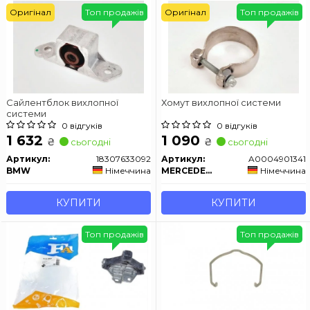
Оригінал
Топ продажів
Оригінал
Топ продажів
Сайлентблок вихлопної
Хомут вихлопної системи
системи
0 відгуків
0 відгуків
1 632
1 090
₴
₴
сьогодні
сьогодні
Артикул:
18307633092
Артикул:
A0004901341
BMW
Німеччина
MERCEDES-BENZ
Німеччина
КУПИТИ
КУПИТИ
Топ продажів
Топ продажів