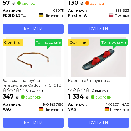
94-
57
130
₴
₴
сьогодні
завтра
Артикул:
05075
Артикул:
333-923
FEBI BILSTEIN
Німеччина
Fischer Automotive One (FA1)
Польща
КУПИТИ
КУПИТИ
Оригінал
Топ продажів
Оригінал
Топ продажів
Затискач патрубка
Кронштейн глушника
інтеркулера Caddy III / T5 1.9TDI
0 відгуків
0 відгуків
347
1 334
₴
₴
сьогодні
сьогодні
Артикул:
1K0 145 769J
Артикул:
1K0253144AE
VAG
Німеччина
VAG
Німеччина
КУПИТИ
КУПИТИ