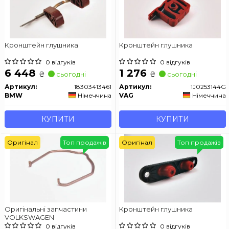
Кронштейн глушника
Кронштейн глушника
0 відгуків
0 відгуків
6 448
1 276
₴
₴
сьогодні
сьогодні
Артикул:
18303413461
Артикул:
1J0253144G
BMW
Німеччина
VAG
Німеччина
КУПИТИ
КУПИТИ
Оригінал
Топ продажів
Оригінал
Топ продажів
Оригінальні запчастини
Кронштейн глушника
VOLKSWAGEN
0 відгуків
0 відгуків