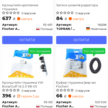
Кронштейн кріплення
Затиск шлангів радіатора
глушника
0 відгуків
0 відгуків
637
84
₴
₴
завтра
завтра
Артикул:
113-957
Артикул:
116338
Fischer Automotive One (FA1)
Польща
TOPRAN / HANS PRIES
Німеччина
КУПИТИ
КУПИТИ
Топ продажів
Топ продажів
Кронштейн глушника VW
Буфер глушника (вир-во
Bora/Golf 1.6-2.0 98-05
Fischer)
0 відгуків
0 відгуків
396
66
₴
₴
термін 2 дн.
завтра
Артикул:
113-951
Артикул:
103-909
Fischer Automotive One (FA1)
Польща
Fischer Automotive One (FA1)
Польща