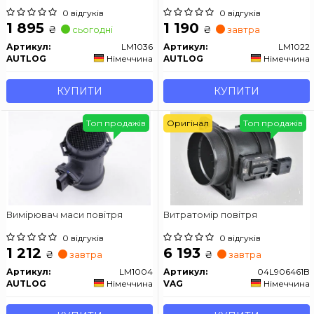
0 відгуків
0 відгуків
1 895
1 190
₴
₴
сьогодні
завтра
Артикул:
LM1036
Артикул:
LM1022
AUTLOG
Німеччина
AUTLOG
Німеччина
КУПИТИ
КУПИТИ
Топ продажів
Оригінал
Топ продажів
Вимірювач маси повітря
Витратомір повітря
0 відгуків
0 відгуків
1 212
6 193
₴
₴
завтра
завтра
Артикул:
LM1004
Артикул:
04L906461B
AUTLOG
Німеччина
VAG
Німеччина