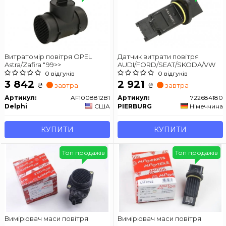
Витратомір повітря OPEL
Датчик витрати повітря
Astra/Zafira "99>>
AUDI/FORD/SEAT/SKODA/VW
0 відгуків
0 відгуків
3 842
2 921
₴
₴
завтра
завтра
Артикул:
AF1008812B1
Артикул:
722684180
Delphi
США
PIERBURG
Німеччина
КУПИТИ
КУПИТИ
Топ продажів
Топ продажів
Вимірювач маси повітря
Вимірювач маси повітря