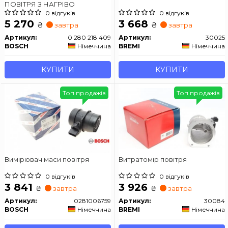
ПОВІТРЯ З НАГРІВО
0 відгуків
0 відгуків
5 270
3 668
₴
₴
завтра
завтра
Артикул:
0 280 218 409
Артикул:
30025
BOSCH
Німеччина
BREMI
Німеччина
КУПИТИ
КУПИТИ
Топ продажів
Топ продажів
Вимірювач маси повітря
Витратомір повітря
0 відгуків
0 відгуків
3 841
3 926
₴
₴
завтра
завтра
Артикул:
0281006759
Артикул:
30084
BOSCH
Німеччина
BREMI
Німеччина