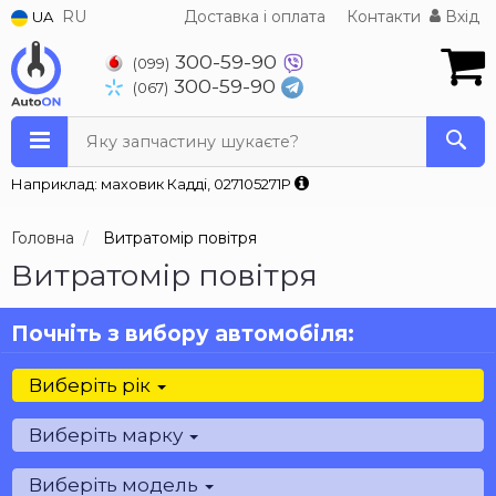
RU
Доставка і оплата
Контакти
Вхід
UA
300-59-90
(099)
300-59-90
(067)
Яку запчастину шукаєте?
Наприклад: маховик Кадді, 027105271P
Головна
Витратомір повітря
Витратомір повітря
Почніть з вибору автомобіля:
Виберіть рік
Виберіть марку
Виберіть модель