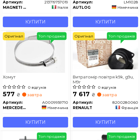
Артикул:
213719757019
Артикул:
LM1028
MAGNETI MARELLI
Італія
AUTLOG
Німеччина
КУПИТИ
КУПИТИ
Оригінал
Топ продажів
Оригінал
Топ продажів
Хомут
Витратомір повітря k9k, g9u,
M9r
0 відгуків
0 відгуків
577
7 617
₴
₴
завтра
завтра
Артикул:
A0009959710
Артикул:
8200280060
MERCEDES-BENZ
Німеччина
RENAULT
Франція
КУПИТИ
КУПИТИ
Топ продажів
Топ продажів