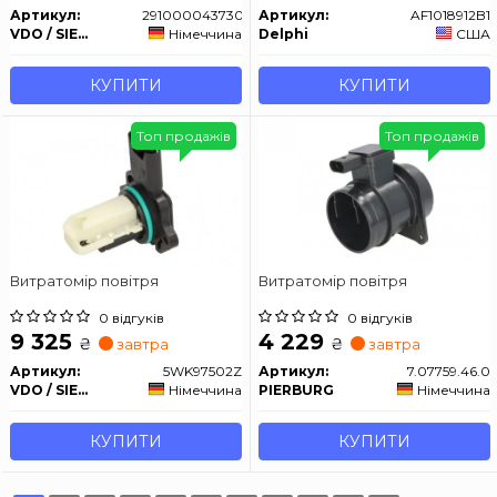
Артикул:
2910000437300
Артикул:
AF1018912B1
VDO / SIEMENS
Німеччина
Delphi
США
КУПИТИ
КУПИТИ
Топ продажів
Топ продажів
Витратомір повітря
Витратомір повітря
0 відгуків
0 відгуків
9 325
4 229
₴
₴
завтра
завтра
Артикул:
5WK97502Z
Артикул:
7.07759.46.0
VDO / SIEMENS
Німеччина
PIERBURG
Німеччина
КУПИТИ
КУПИТИ