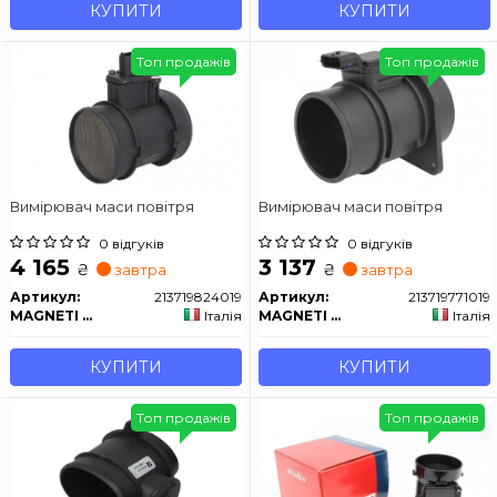
КУПИТИ
КУПИТИ
Топ продажів
Топ продажів
Вимірювач маси повітря
Вимірювач маси повітря
0 відгуків
0 відгуків
4 165
3 137
₴
₴
завтра
завтра
Артикул:
213719824019
Артикул:
213719771019
MAGNETI MARELLI
Італія
MAGNETI MARELLI
Італія
КУПИТИ
КУПИТИ
Топ продажів
Топ продажів