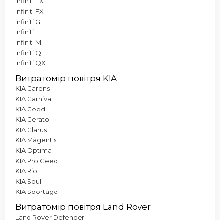
Infiniti EX
Infiniti FX
Infiniti G
Infiniti I
Infiniti M
Infiniti Q
Infiniti QX
Витратомір повітря KIA
KIA Carens
KIA Carnival
KIA Ceed
KIA Cerato
KIA Clarus
KIA Magentis
KIA Optima
KIA Pro Ceed
KIA Rio
KIA Soul
KIA Sportage
Витратомір повітря Land Rover
Land Rover Defender