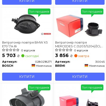
КУПИТИ
КУПИТИ
Топ продажів
Топ продажів
Витратомір повітря BMW X5
Витратомір повітря
E70 \'\'4.8i
MERCEDES C (S203/S204)/)CLK
(A209)/E (W212/S211)/SLK
0 відгуків
0 відгуків
(R171)/Sprinter \'\'>>
5 703
3 856
₴
₴
сьогодні
завтра
Артикул:
0280218271
Артикул:
30045
BOSCH
Німеччина
BREMI
Німеччина
КУПИТИ
КУПИТИ
Топ продажів
Топ продажів