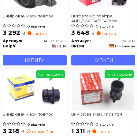
Вимірювач маси повітря
Витратомір повітря
AUDI/SKODA/SEAT/VW
A3/A4/Octavia/Superb/Cordoba/Ib
0 відгуків
0 відгуків
3 292
3 648
₴
₴
завтра
завтра
Артикул:
AF1030312B1
Артикул:
30009
Delphi
США
BREMI
Німеччина
КУПИТИ
КУПИТИ
Топ продажів
Топ продажів
Вимірювач маси повітря
Вимірювач маси повітря
0 відгуків
0 відгуків
3 218
1 311
₴
₴
термін 2 дн.
завтра