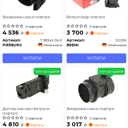
Вимірювач маси повітря
Витратомір повітря
0 відгуків
0 відгуків
4 536
3 700
₴
₴
завтра
завтра
Артикул:
7.28342.06.0
Артикул:
30095
PIERBURG
Німеччина
BREMI
Німеччина
КУПИТИ
КУПИТИ
Топ продажів
Топ продажів
Датчик масової витрати
Вимірювач маси повітря
повітря
0 відгуків
0 відгуків
4 810
3 017
₴
₴
завтра
завтра