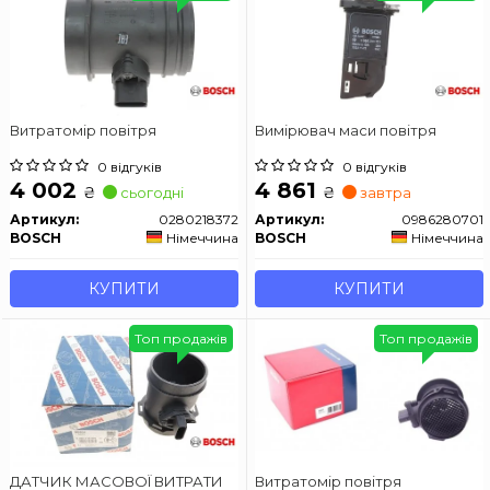
Витратомір повітря
Вимірювач маси повітря
0 відгуків
0 відгуків
4 002
4 861
₴
₴
сьогодні
завтра
Артикул:
0280218372
Артикул:
0986280701
BOSCH
Німеччина
BOSCH
Німеччина
КУПИТИ
КУПИТИ
Топ продажів
Топ продажів
ДАТЧИК МАСОВОЇ ВИТРАТИ
Витратомір повітря