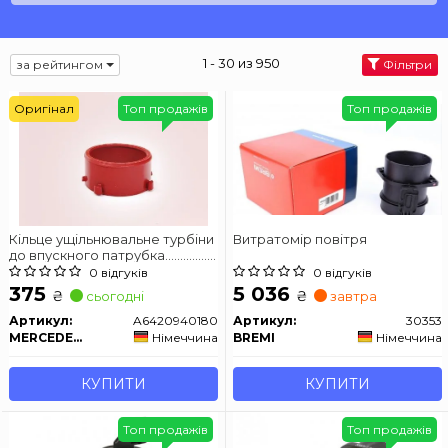
1 - 30 из 950
за рейтингом
Фільтри
Оригінал
Топ продажів
Топ продажів
Кільце ущільнювальне турбіни
Витратомір повітря
до впускного патрубка..............
Mercedes M642
0 відгуків
0 відгуків
375
5 036
₴
₴
сьогодні
завтра
Артикул:
A6420940180
Артикул:
30353
MERCEDES-BENZ
Німеччина
BREMI
Німеччина
КУПИТИ
КУПИТИ
Топ продажів
Топ продажів