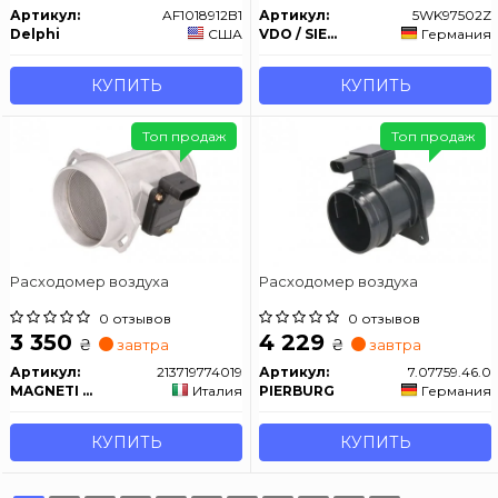
Артикул:
AF1018912B1
Артикул:
5WK97502Z
Delphi
США
VDO / SIEMENS
Германия
КУПИТЬ
КУПИТЬ
Топ продаж
Топ продаж
Расходомер воздуха
Расходомер воздуха
0 отзывов
0 отзывов
3 350
4 229
₴
₴
завтра
завтра
Артикул:
213719774019
Артикул:
7.07759.46.0
MAGNETI MARELLI
Италия
PIERBURG
Германия
КУПИТЬ
КУПИТЬ