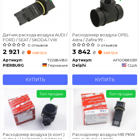
Датчик расхода воздуха AUDI /
Расходомер воздуха OPEL
FORD / SEAT / SKODA / VW
Astra / Zafira 99 -
0 отзывов
0 отзывов
2 921
3 842
₴
₴
завтра
завтра
Артикул:
722684180
Артикул:
AF1008812B1
PIERBURG
Германия
Delphi
США
КУПИТЬ
КУПИТЬ
Топ продаж
Топ продаж
Расходомер воздуха (4 конт.)
Расходомер воздуха MB PKW