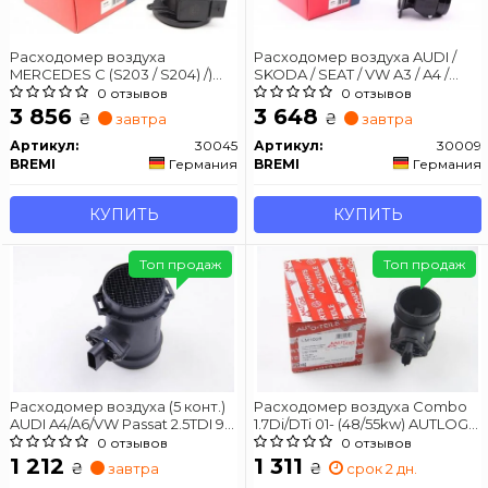
Расходомер воздуха
Расходомер воздуха AUDI /
MERCEDES C (S203 / S204) /)
SKODA / SEAT / VW A3 / A4 /
CLK (A209) / E (W212 / S211) / SLK
Octavia / Superb / Cordoba /
0 отзывов
0 отзывов
(R171) / Sprinter -
Ibiza / Toledo / Bora / Golf /
3 856
3 648
₴
₴
завтра
завтра
Passat / Tra
Артикул:
30045
Артикул:
30009
BREMI
Германия
BREMI
Германия
КУПИТЬ
КУПИТЬ
Топ продаж
Топ продаж
Расходомер воздуха (5 конт.)
Расходомер воздуха Combo
AUDI A4/A6/VW Passat 2.5TDI 97-
1.7Di/DTi 01- (48/55kw) AUTLOG
05 AUTLOG LM1004
LM1028
0 отзывов
0 отзывов
1 212
1 311
₴
₴
завтра
срок 2 дн.