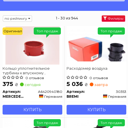
1 - 30 из 944
по рейтингу
Фильтры
Оригинал
Топ продаж
Топ продаж
Кольцо уплотнительное
Расходомер воздуха
турбины к впускному
патрубку................. Mercedes
0 отзывов
0 отзывов
M642
375
5 036
₴
₴
сегодня
завтра
Артикул:
A6420940180
Артикул:
30353
MERCEDES-BENZ
Германия
BREMI
Германия
КУПИТЬ
КУПИТЬ
Топ продаж
Топ продаж