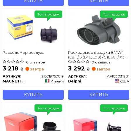
КУПИТЬ
КУПИТЬ
Топ продаж
Топ продаж
Расходомер воздуха
Расходомер воздуха BMW 1
(E81) / 3 (E46, E90) / 5 (E60) / X3
(E83) / X5 (E53) 98-12
0 отзывов
0 отзывов
3 218
3 292
₴
₴
завтра
завтра
Артикул:
213719757019
Артикул:
AF1030312B1
MAGNETI MARELLI
Италия
Delphi
США
КУПИТЬ
КУПИТЬ
Топ продаж
Топ продаж