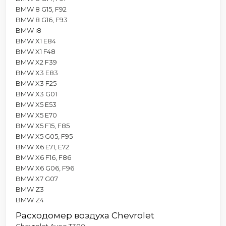
BMW 8 G15, F92
BMW 8 G16, F93
BMW i8
BMW X1 E84
BMW X1 F48
BMW X2 F39
BMW X3 E83
BMW X3 F25
BMW X3 G01
BMW X5 E53
BMW X5 E70
BMW X5 F15, F85
BMW X5 G05, F95
BMW X6 E71, E72
BMW X6 F16, F86
BMW X6 G06, F96
BMW X7 G07
BMW Z3
BMW Z4
Расходомер воздуха Chevrolet
Chevrolet Aveo T300