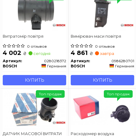
Витратомір повітря
Вимірювач маси повітря
0 отзывов
0 отзывов
4 002
4 861
₴
₴
сегодня
завтра
Артикул:
0280218372
Артикул:
0986280701
BOSCH
Германия
BOSCH
Германия
КУПИТЬ
КУПИТЬ
Топ продаж
Топ продаж
ДАТЧИК МАСОВОЇ ВИТРАТИ
Расходомер воздуха