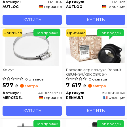
Артикул:
LM1004
Артикул:
LM1028
AUTLOG
Германия
AUTLOG
Германия
КУПИТЬ
КУПИТЬ
Оригинал
Топ продаж
Оригинал
Топ продаж
Хомут
Расходомер воздуха Renault
G9U/M9R/K9K 08/06->
0 отзывов
0 отзывов
577
7 617
₴
₴
завтра
завтра
Артикул:
A0009959710
Артикул:
8200280060
MERCEDES-BENZ
Германия
RENAULT
Франция
КУПИТЬ
КУПИТЬ
Топ продаж
Топ продаж