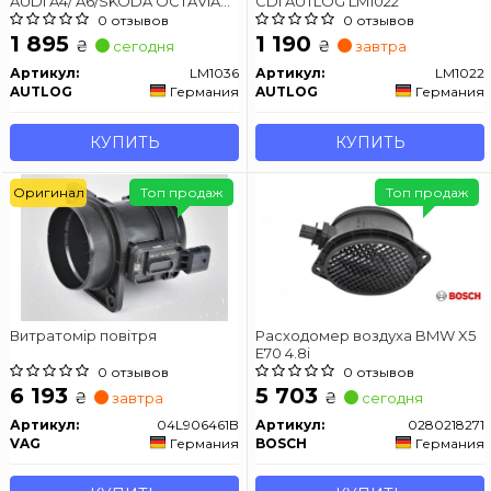
AUDI A4/ A6/SKODA OCTAVIA
CDI AUTLOG LM1022
1.8 96-10 AUTLOG LM1036
0 отзывов
0 отзывов
1 895
1 190
₴
₴
сегодня
завтра
Артикул:
LM1036
Артикул:
LM1022
AUTLOG
Германия
AUTLOG
Германия
КУПИТЬ
КУПИТЬ
Оригинал
Топ продаж
Топ продаж
Витратомiр повiтря
Расходомер воздуха BMW X5
E70 4.8i
0 отзывов
0 отзывов
6 193
5 703
₴
₴
завтра
сегодня
Артикул:
04L906461B
Артикул:
0280218271
VAG
Германия
BOSCH
Германия