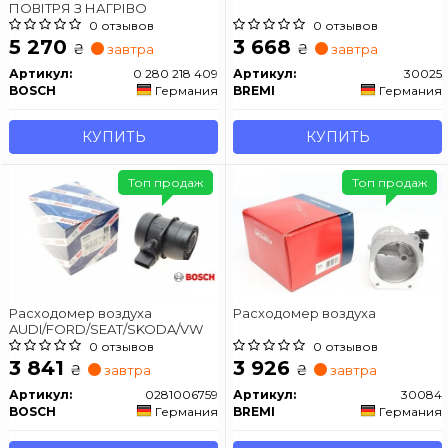
ПОВІТРЯ З НАГРІВО
0 отзывов
0 отзывов
5 270
3 668
₴
₴
завтра
завтра
Артикул:
0 280 218 409
Артикул:
30025
BOSCH
Германия
BREMI
Германия
КУПИТЬ
КУПИТЬ
Топ продаж
Топ продаж
Расходомер воздуха
Расходомер воздуха
AUDI/FORD/SEAT/SKODA/VW
0 отзывов
0 отзывов
3 841
3 926
₴
₴
завтра
завтра
Артикул:
0281006759
Артикул:
30084
BOSCH
Германия
BREMI
Германия