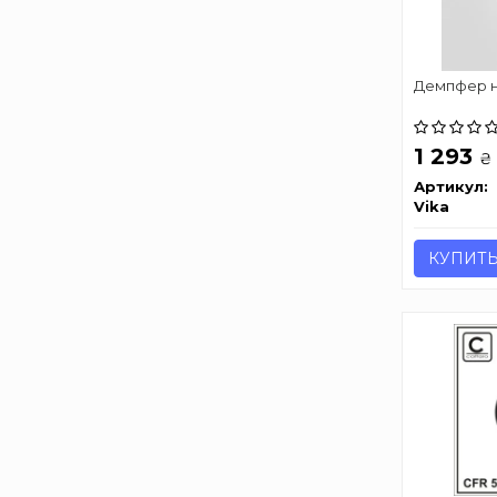
Демпфер н
1 293
₴
Артикул:
Vika
КУПИТ