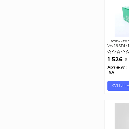
Натяжитель
Vw 1.9SDI / 
1 526
₴
Артикул:
INA
КУПИТ