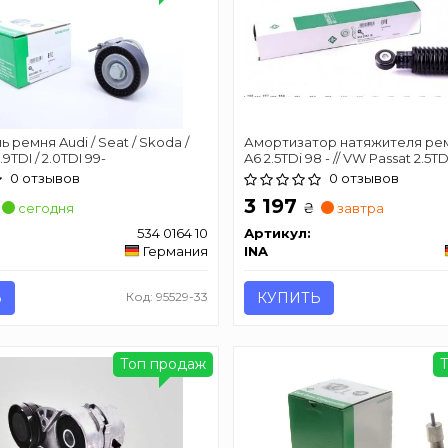
 ремня Audi / Seat / Skoda /
Амортизатор натяжителя ремн
1.9TDI / 2.0TDI 99-
A6 2.5TDi 98 - // VW Passat 2.5TD
0 отзывов
0 отзывов
3 197
₴
сегодня
завтра
534 0164 10
Артикул:
Германия
INA
Ь
Код: 95529-33
КУПИТЬ
Топ продаж