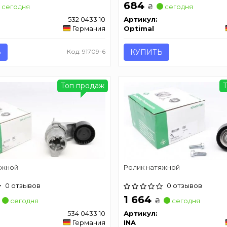
684
₴
сегодня
сегодня
532 0433 10
Артикул:
Германия
Optimal
Ь
Код: 91709-6
КУПИТЬ
Топ продаж
яжной
Ролик натяжной
0 отзывов
0 отзывов
1 664
₴
сегодня
сегодня
534 0433 10
Артикул:
Германия
INA