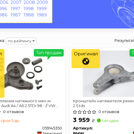
2006
2007
2008
2009
996
1997
1998
1999
986
1987
1988
1989
ка:
Результа
по рейтингу
Топ продаж
л
Оригинал
епления натяжного мех-м
Кронштейн натяжителя ремн
udi A4 / A6 2.5TDi 98 - // VW
2.5 tds
TDi 98- (САМА ВТУЛКА БЕЗ
0 отзывов
0 отзывов
МА)
3 959
₴
срок 5 дн.
сегодня
059145350
Артикул:
Германия
BMW