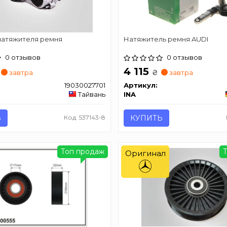
атяжителя ремня
Натяжитель ремня AUDI
0 отзывов
0 отзывов
4 115
₴
завтра
завтра
19030027701
Артикул:
Тайвань
INA
Ь
Код: 537143-8
КУПИТЬ
Топ продаж
Оригинал