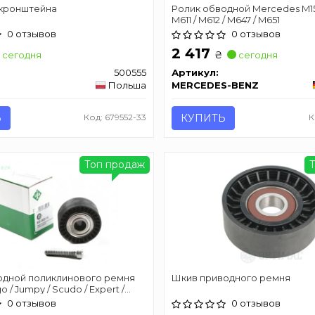
 кронштейна
Ролик обводной Mercedes M157
M611 / M612 / M647 / M651
0 отзывов
0 отзывов
2 417
₴
сегодня
сегодня
500555
Артикул:
Польша
MERCEDES-BENZ
Ь
Код: 679552-33
КУПИТЬ
К
Топ продаж
одной поликлинового ремня
Шкив приводного ремня
o / Jumpy / Scudo / Expert /
0 отзывов
0 отзывов