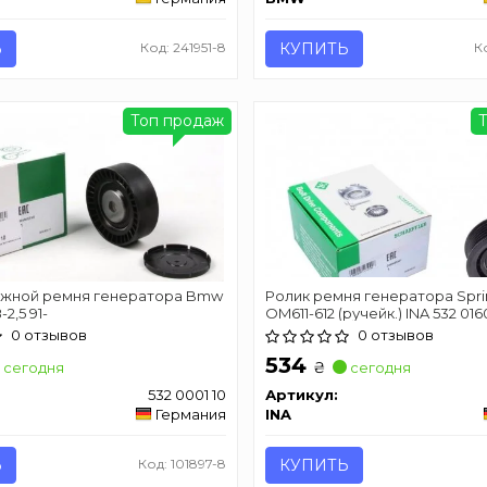
Ь
Код: 241951-8
КУПИТЬ
К
Топ продаж
яжной ремня генератора Bmw
Ролик ремня генератора Sprin
-2,5 91-
OM611-612 (ручейк.) INA 532 016
0 отзывов
0 отзывов
534
₴
сегодня
сегодня
532 0001 10
Артикул:
Германия
INA
Ь
Код: 101897-8
КУПИТЬ