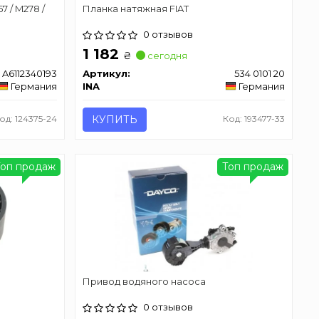
 / M278 /
Планка натяжная FIAT
0 отзывов
1 182
₴
сегодня
A6112340193
Артикул:
534 0101 20
Германия
INA
Германия
од: 124375-24
КУПИТЬ
Код: 193477-33
Топ продаж
Топ продаж
Привод водяного насоса
0 отзывов