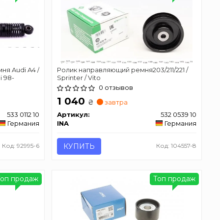
я Audi A4 /
Ролик направляющий ремня203/211/221 /
i 98-
Sprinter / Vito
0 отзывов
1 040
₴
завтра
533 0112 10
Артикул:
532 0539 10
Германия
INA
Германия
Код: 92995-6
КУПИТЬ
Код: 104557-8
Топ продаж
Топ продаж