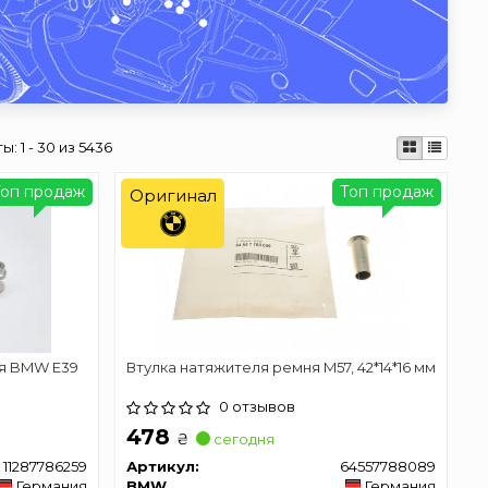
ты:
1 - 30 из 5436
Топ продаж
Топ продаж
Оригинал
я BMW E39
Втулка натяжителя ремня M57, 42*14*16 мм
0 отзывов
478
₴
сегодня
11287786259
Артикул:
64557788089
Германия
BMW
Германия