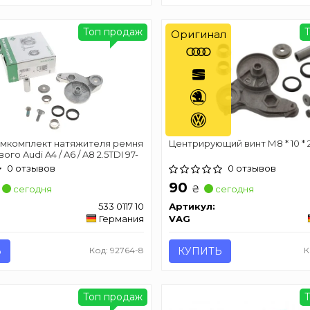
Топ продаж
Оригинал
мкомплект натяжителя ремня
Центрирующий винт М8 * 10 * 
го Audi A4 / A6 / A8 2.5TDI 97-
0 отзывов
0 отзывов
90
₴
сегодня
сегодня
533 0117 10
Артикул:
Германия
VAG
Ь
Код: 92764-8
КУПИТЬ
К
Топ продаж