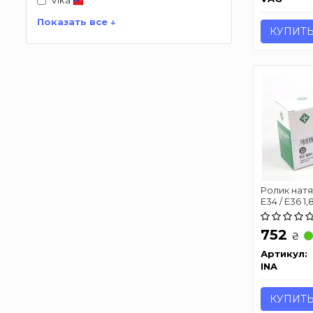
Vika
Показать все ↓
КУПИТ
Ролик нат
E34 / E36 1,8
752
₴
Артикул:
INA
КУПИТ