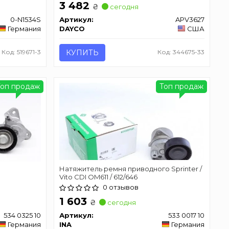
3 482
₴
сегодня
0-N1534S
Артикул:
APV3627
Германия
DAYCO
США
Код: 519671-3
КУПИТЬ
Код: 344675-33
Топ продаж
Топ продаж
Натяжитель ремня приводного Sprinter /
Vito CDI OM611 / 612/646
0 отзывов
1 603
₴
сегодня
534 0325 10
Артикул:
533 0017 10
Германия
INA
Германия