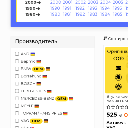
2000-е
2000
2001
2002
2003
2004
2005
1990-е
1990
1991
1992
1993
1994
1995
1
1980-е
1980
1981
1982
1983
1984
1985
1
Сортиров
Производитель
Оригина
AND
Bapmic
BMW
OEM
Borsehung
BOSCH
FEBI BILSTEIN
Втулка кр
MERCEDES-BENZ
OEM
ремня ГРМ A
Passat 2.5
MEYLE
МЕХАНИЗ
TOPRAN / HANS PRIES
525
₴
VAG
OEM
Артикул:
VAG