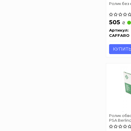
Ролик без
505
₴
Артикул:
CAFFARO
КУПИТ
Ролик обв
PSA Berling
Partner