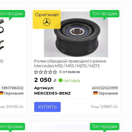
Топ продаж
Топ продаж
Оригинал
25
Ролик обводной приводного ремня
Mercedes M112 / M113 / M272 / M273
0 отзывов
2 050
₴
сегодня
N90766302
Артикул:
A0002020919
Германия
MERCEDES-BENZ
Германия
од: 213055-24
КУПИТЬ
Код: 123887-24
Топ продаж
Топ продаж