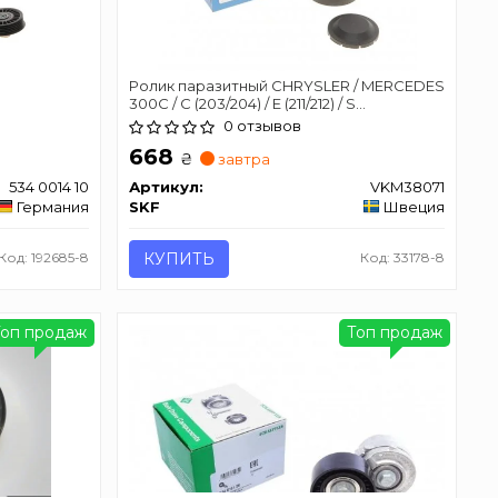
Ролик паразитный CHRYSLER / MERCEDES
300C / C (203/204) / E (211/212) / S
(220/221/222) / Sprinter / Vito 3,0 / 6,2L
0 отзывов
668
₴
завтра
534 0014 10
Артикул:
VKM38071
Германия
SKF
Швеция
Код: 192685-8
КУПИТЬ
Код: 33178-8
Топ продаж
Топ продаж