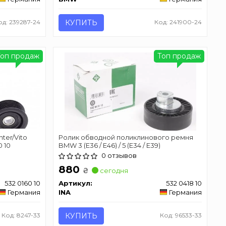
од: 239287-24
КУПИТЬ
Код: 241900-24
Топ продаж
Топ продаж
ter/Vito
Ролик обводной поликлинового ремня
0 10
BMW 3 (E36 / E46) / 5 (E34 / E39)
0 отзывов
880
₴
сегодня
532 0160 10
Артикул:
532 0418 10
Германия
INA
Германия
Код: 8247-33
КУПИТЬ
Код: 96533-33