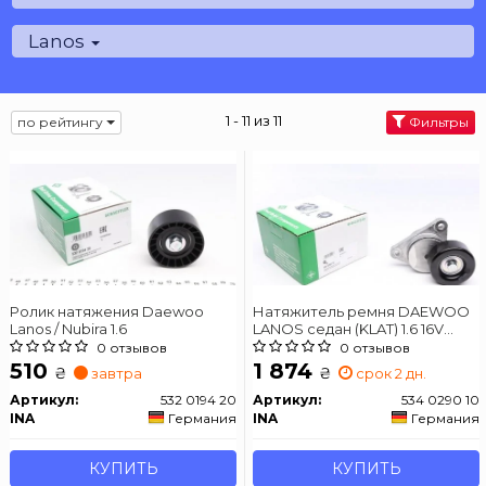
Lanos
1 - 11 из 11
по рейтингу
Фильтры
Ролик натяжения Daewoo
Натяжитель ремня DAEWOO
Lanos / Nubira 1.6
LANOS седан (KLAT) 1.6 16V
CHEVROLET AVEO седан (T250,
0 отзывов
0 отзывов
T255) 1.5
510
1 874
₴
₴
завтра
срок 2 дн.
Артикул:
532 0194 20
Артикул:
534 0290 10
INA
Германия
INA
Германия
КУПИТЬ
КУПИТЬ