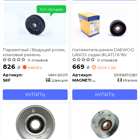
Топ продаж
Паразитный / Ведущий ролик,
Натяжитель ремня DAEWOO
клиновый ремень
LANOS седан (KLAT) 1.6 16V
0 отзывов
0 отзывов
826
669
₴
₴
завтра
срок 2 дн.
Артикул:
VKM 60011
Артикул:
331316170281
SKF
Швеция
MAGNETI MARELLI
Италия
КУПИТЬ
КУПИТЬ