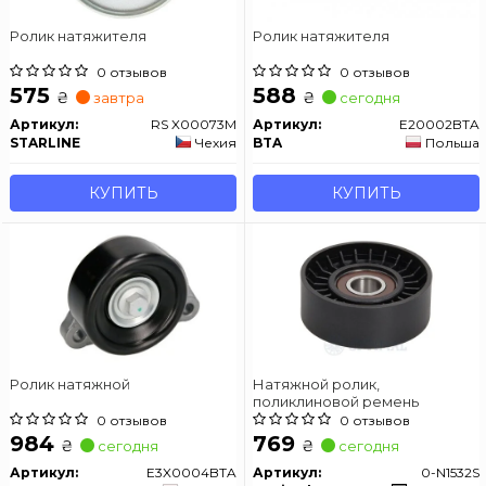
Ролик натяжителя
Ролик натяжителя
0 отзывов
0 отзывов
575
588
₴
₴
завтра
сегодня
Артикул:
RS X00073M
Артикул:
E20002BTA
STARLINE
Чехия
BTA
Польша
КУПИТЬ
КУПИТЬ
Ролик натяжной
Натяжной ролик,
поликлиновой ремень
0 отзывов
0 отзывов
984
769
₴
₴
сегодня
сегодня
Артикул:
E3X0004BTA
Артикул:
0-N1532S