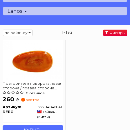
Lanos
1 - 1 из 1
по рейтингу
Фильтры
Повторитель поворота левая
сторона / правая сторона
поворота с патр., желт.
0 отзывов
260
₴
завтра
Артикул:
222-1404N-AE
DEPO
Тайвань
(Китай)