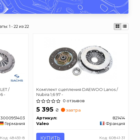
аты:
1 - 22 из 22
ET /
Комплект сцепления DAEWOO Lanos /
6 -
Nubira 1,6 97 -
0 отзывов
5 395
₴
завтра
3000951403
Артикул:
821414
Германия
Valeo
Франция
Код: 48459-8
КУПИТЬ
Код: 60841-31