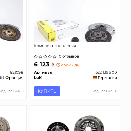
Комплект сцепления
0 отзывов
6 123
₴
срок 2 дн.
821098
Артикул:
622 1396 00
Франция
LuK
Германия
Код: 299544-6
КУПИТЬ
Код: 299809-6