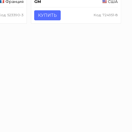
Франция
GM
США
Код: 523390-3
КУПИТЬ
Код: 724951-8