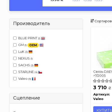
Сортиров
Производитель
BLUE PRINT
(1)
GM
OEM
(1)
LuK
(3)
NEXUS
(1)
SACHS
(3)
Связь DAEWO
STARLINE
(4)
>7/2005
Valeo
(9)
3 710
₴
Артикул:
Сцепление
Valeo
КУПИТ