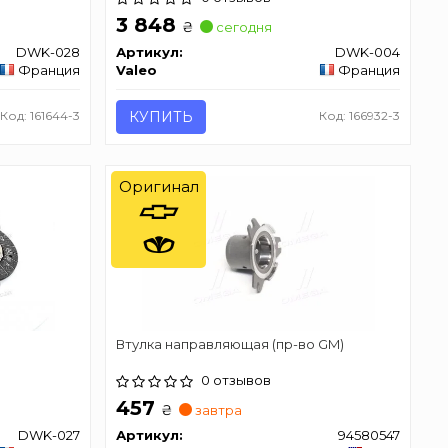
3 848
₴
сегодня
DWK-028
Артикул:
DWK-004
Франция
Valeo
Франция
Код: 161644-3
КУПИТЬ
Код: 166932-3
Оригинал
Втулка направляющая (пр-во GM)
0 отзывов
457
₴
завтра
DWK-027
Артикул:
94580547