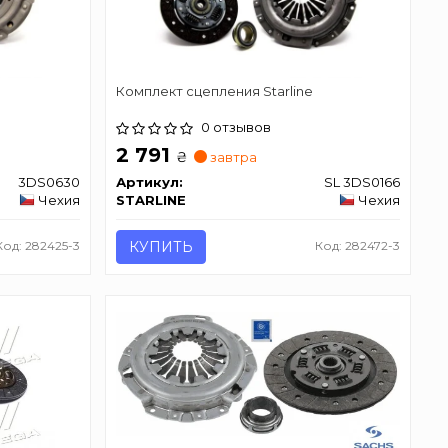
Комплект сцепления Starline
0 отзывов
2 791
₴
завтра
3DS0630
Артикул:
SL 3DS0166
Чехия
STARLINE
Чехия
Код: 282425-3
КУПИТЬ
Код: 282472-3