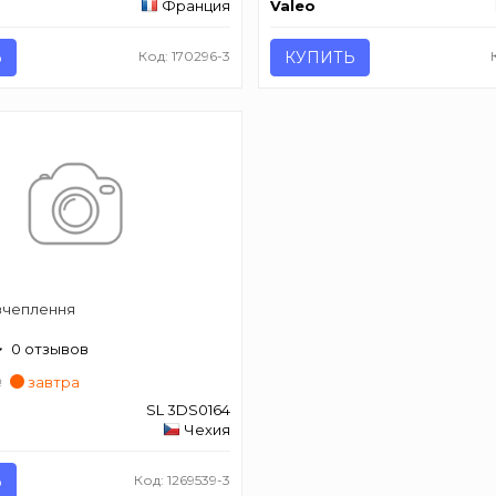
Франция
Valeo
Ь
Код: 170296-3
КУПИТЬ
зчеплення
0 отзывов
₴
завтра
SL 3DS0164
Чехия
Ь
Код: 1269539-3