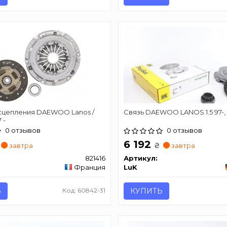
сцепления DAEWOO Lanos /
Связь DAEWOO LANOS 1.5 97-,
 -
0 отзывов
0 отзывов
6 192
₴
завтра
завтра
821416
Артикул:
Франция
LuK
Ь
Код: 60842-31
КУПИТЬ