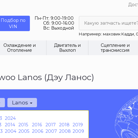
Дост
Пн-Пт:
9:00-19:00
Подбор по
Сб:
9:00-16:00
Какую запчасть ищете
VIN
Вс:
Выходной
Например: маховик Кадди, 0
Охлаждение и
Двигатель и
Сцепление и
Отопление
Выхлоп
трансмиссия
oo Lanos (Дэу Ланос)
Lanos
3
2024
3
2014
2015
2016
2017
2018
2019
3
2004
2005
2006
2007
2008
2009