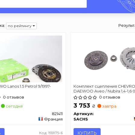
ка:
Результ
по рейтингу
 Lanos 1.5 Petrol 9/1997-
Комплект сцепления CHEVROL
DAEWOO Aveo / Nubira 1,4-1,6 0
0 отзывов
0 отзывов
3 753
₴
сегодня
завтра
821411
Артикул:
Франция
SACHS
Ь
Код: 155975-6
КУПИТЬ