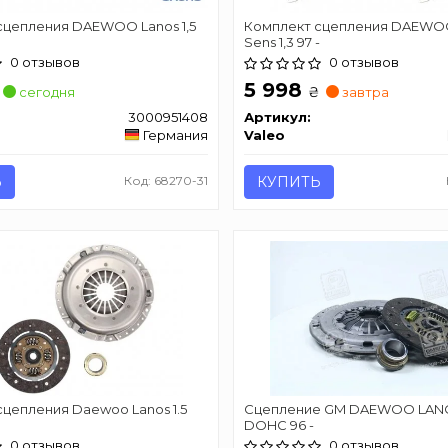
сцепления DAEWOO Lanos 1,5
Комплект сцепления DAEWOO
Sens 1,3 97 -
0 отзывов
0 отзывов
5 998
₴
сегодня
завтра
3000951408
Артикул:
Германия
Valeo
Ь
Код: 68270-31
КУПИТЬ
цепления Daewoo Lanos 1.5
Сцепление GM DAEWOO LANOS
DOHC 96 -
0 отзывов
0 отзывов