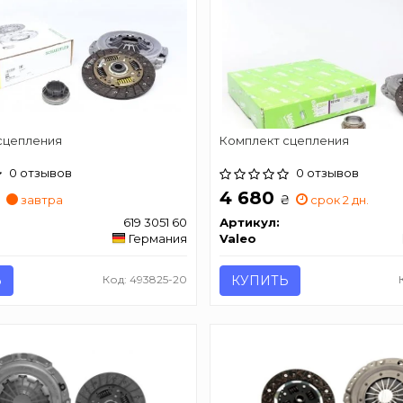
сцепления
Комплект сцепления
0 отзывов
0 отзывов
4 680
₴
₴
завтра
срок 2 дн.
619 3051 60
Артикул:
Германия
Valeo
Ь
Код: 493825-20
КУПИТЬ