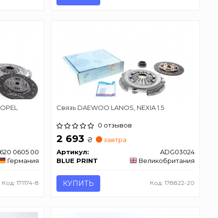
 OPEL
Связь DAEWOO LANOS, NEXIA 1.5
0 отзывов
2 693
₴
завтра
620 0605 00
Артикул:
ADG03024
Германия
BLUE PRINT
Великобритания
Код: 171174-8
КУПИТЬ
Код: 178822-20