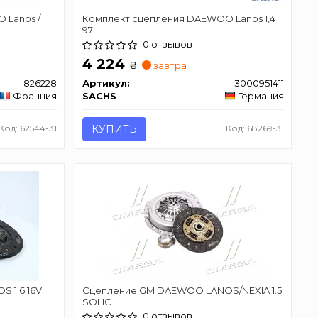
 Lanos /
Комплект сцепления DAEWOO Lanos 1,4
97 -
0 отзывов
4 224
₴
завтра
826228
Артикул:
3000951411
Франция
SACHS
Германия
Код: 62544-31
КУПИТЬ
Код: 68269-31
 1.6 16V
Сцепление GM DAEWOO LANOS/NEXIA 1.5
SOHC
0 отзывов