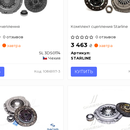
зчеплення
Комплект сцепления Starline
0 отзывов
0 отзывов
3 463
₴
₴
завтра
завтра
SL 3DS0174
Артикул:
Чехия
STARLINE
Ь
Код: 1086997-3
КУПИТЬ