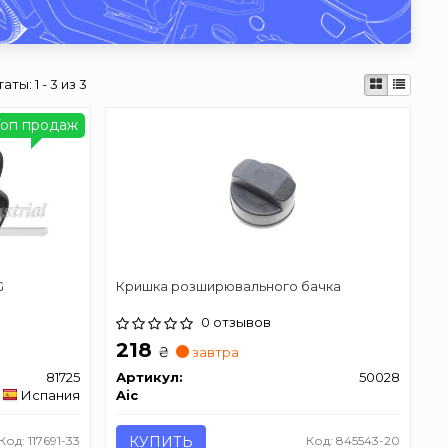
таты:
1 - 3 из 3
Топ продаж
G
Кришка розширювального бачка
0 отзывов
218
₴
завтра
81725
Артикул:
50028
Испания
Aic
Код: 117691-33
КУПИТЬ
Код: 845543-20