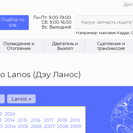
Дост
Пн-Пт:
9:00-19:00
Подбор по
Сб:
9:00-16:00
Какую запчасть ищете
VIN
Вс:
Выходной
Например: маховик Кадди, 0
Охлаждение и
Двигатель и
Сцепление и
Отопление
Выхлоп
трансмиссия
 Lanos (Дэу Ланос)
Lanos
3
2024
3
2014
2015
2016
2017
2018
2019
3
2004
2005
2006
2007
2008
2009