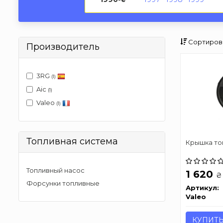
Сортиров
Производитель
3RG
(1)
Aic
(1)
Valeo
(1)
Топливная система
Крышка то
Топливный насос
1 620
₴
Форсунки топливные
Артикул:
Valeo
КУПИТ