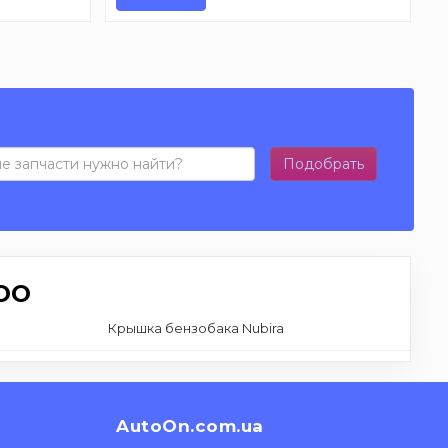
Подобрать
OO
Крышка бензобака Nubira
AutoOn.com.ua