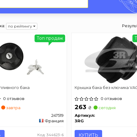
ка:
Резуль
по рейтингу
Топ продаж
пливного бака
Крышка бака без ключика VA
0 отзывов
0 отзывов
263
₴
завтра
сегодня
247519
Артикул:
Франция
3RG
Ь
Код: 344623-6
КУПИТЬ