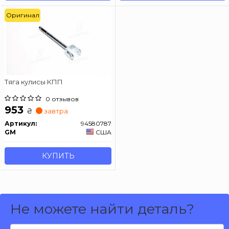
Оригинал
Тяга кулисы КПП
0 отзывов
953
₴
завтра
Артикул:
94580787
GM
США
КУПИТЬ
Не можете найти деталь?