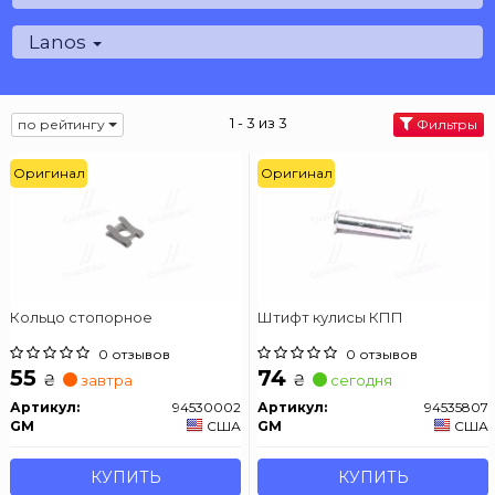
Lanos
1 - 3 из 3
по рейтингу
Фильтры
Оригинал
Оригинал
Кольцо стопорное
Штифт кулисы КПП
0 отзывов
0 отзывов
55
74
₴
₴
завтра
сегодня
Артикул:
94530002
Артикул:
94535807
GM
США
GM
США
КУПИТЬ
КУПИТЬ