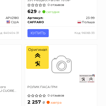
0 отзывов
629
₴
сегодня
APV2180
Артикул:
23-99
США
CAFFARO
Польша
д: 640404-31
КУПИТЬ
Код: 96065-33
Оригинал
вого
РОЛИК ПАСА ГРМ
TSU CUORE
RU JUSTY IV
0 отзывов
S, YARIS /
2 257
₴
завтра