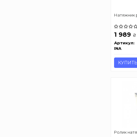
Натяжник 
1 989
₴
Артикул:
INA
КУПИТ
Ролик нат