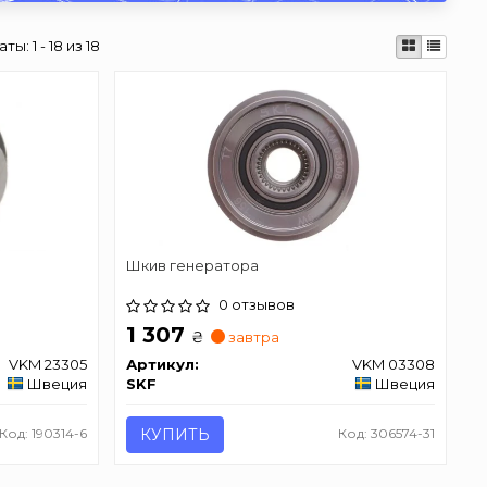
аты:
1 - 18 из 18
Шкив генератора
0 отзывов
1 307
₴
завтра
VKM 23305
Артикул:
VKM 03308
Швеция
SKF
Швеция
Код: 190314-6
КУПИТЬ
Код: 306574-31