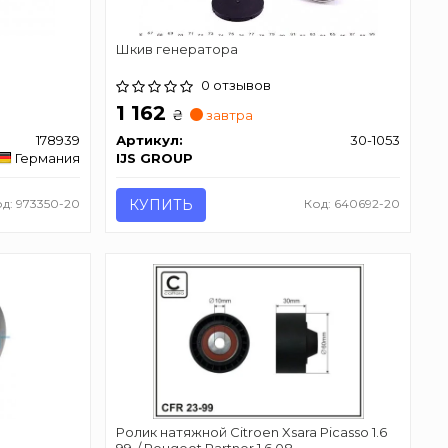
Шкив генератора
0 отзывов
1 162
₴
завтра
178939
Артикул:
30-1053
Германия
IJS GROUP
д: 973350-20
КУПИТЬ
Код: 640692-20
Ролик натяжной Citroen Xsara Picasso 1.6
99-/ Peugeot Partner 1.6 08-