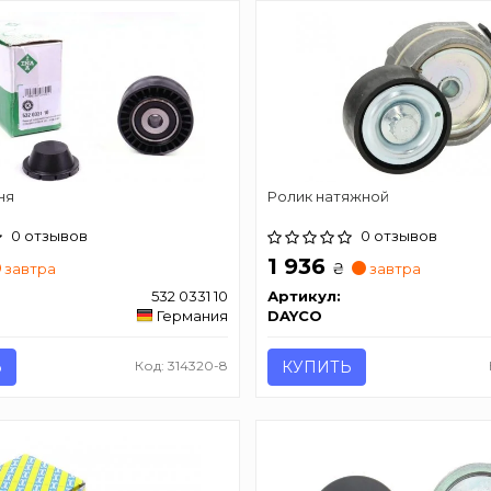
ня
Ролик натяжной
0 отзывов
0 отзывов
1 936
₴
завтра
завтра
532 0331 10
Артикул:
Германия
DAYCO
Ь
Код: 314320-8
КУПИТЬ