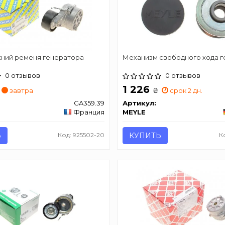
жний ременя генератора
Механизм свободного хода 
0 отзывов
0 отзывов
1 226
₴
завтра
срок 2 дн.
GA359.39
Артикул:
Франция
MEYLE
Ь
Код: 925502-20
КУПИТЬ
К