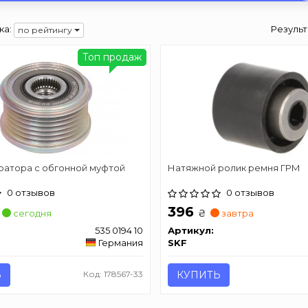
ка:
Результ
по рейтингу
Топ продаж
ратора с обгонной муфтой
Натяжной ролик ремня ГРМ
0 отзывов
0 отзывов
396
₴
сегодня
завтра
535 0194 10
Артикул:
Германия
SKF
Ь
Код: 178567-33
КУПИТЬ