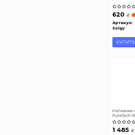
620
₴
Артикул:
Solgy
КУПИТ
Натяжник п
PureTech 16
1 485
₴