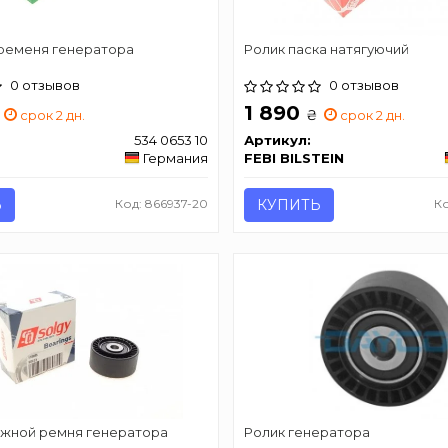
ременя генератора
Ролик паска натягуючий
0 отзывов
0 отзывов
1 890
₴
срок 2 дн.
срок 2 дн.
534 0653 10
Артикул:
Германия
FEBI BILSTEIN
Ь
Код: 866937-20
КУПИТЬ
Ко
яжной ремня генератора
Ролик генератора