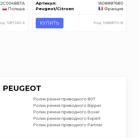
E2C0048BTA
Артикул:
1608887680
Польша
Peugeot/Citroen
Франция
од: 1287263-6
КУПИТЬ
Код: 1088870-8
 PEUGEOT
8
Ролик ремня приводного 807
Ролик ремня приводного Bipper
Ролик ремня приводного Boxer
Ролик ремня приводного Expert
Ролик ремня приводного Partner