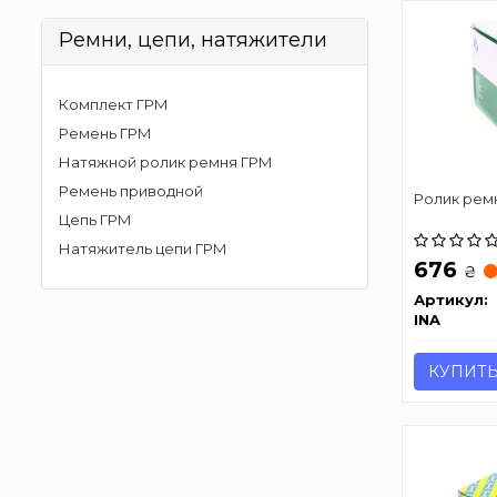
Ремни, цепи, натяжители
Комплект ГРМ
Ремень ГРМ
Натяжной ролик ремня ГРМ
Ремень приводной
Ролик рем
Цепь ГРМ
Натяжитель цепи ГРМ
676
₴
Артикул:
INA
КУПИТ