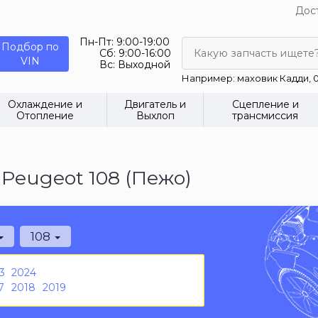
Дост
Пн-Пт:
9:00-19:00
Подбор по
Сб:
9:00-16:00
Какую запчасть ищете
VIN
Вс:
Выходной
Например: маховик Кадди, 0
Охлаждение и
Двигатель и
Сцепление и
Отопление
Выхлоп
трансмиссия
Peugeot 108 (Пежо)
108
3
2024
7
2018
2019