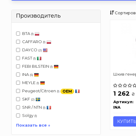
Сортиров
Производитель
BTA
(1)
CAFFARO
(1)
DAYCO
(2)
FAST
(1)
FEBI BILSTEIN
(1)
Шкив гене
INA
(5)
MEYLE
(1)
Peugeot/Citroen
OEM
(1)
1 262
₴
SKF
(2)
Артикул:
INA
SNR / NTN
(1)
Solgy
(1)
КУПИТ
Показать все ↓