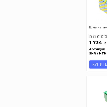
Шків натя
1 734
₴
Артикул:
SNR / NTN
КУПИТ