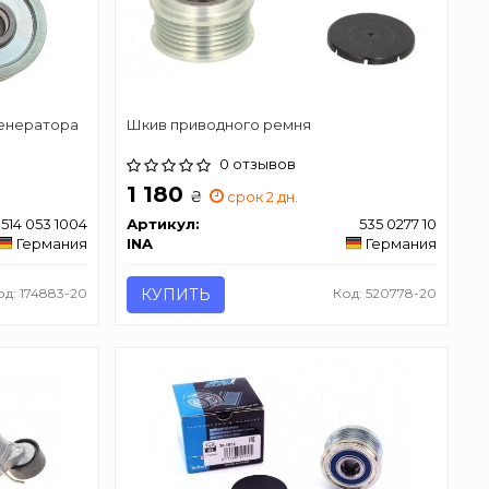
генератора
Шкив приводного ремня
0 отзывов
1 180
₴
срок 2 дн.
514 053 1004
Артикул:
535 0277 10
Германия
INA
Германия
од: 174883-20
КУПИТЬ
Код: 520778-20