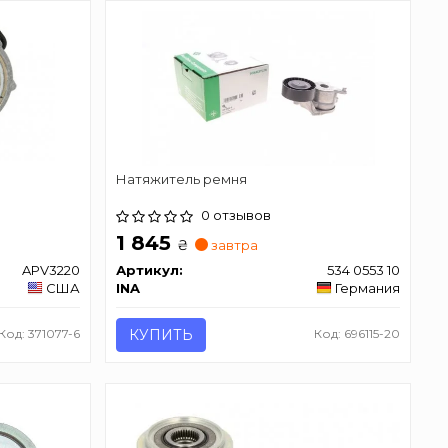
Натяжитель ремня
0 отзывов
1 845
₴
завтра
APV3220
Артикул:
534 0553 10
США
INA
Германия
Код: 371077-6
КУПИТЬ
Код: 696115-20