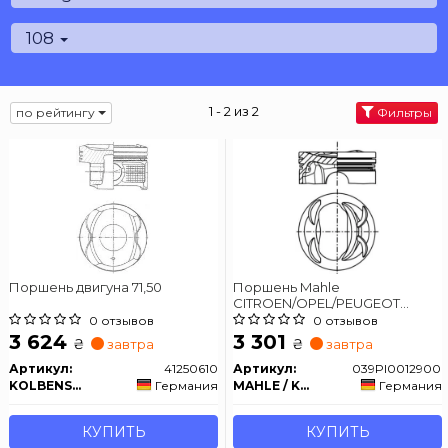
108
1 - 2 из 2
по рейтингу
Фильтры
Поршень двигуна 71,50
Поршень Mahle
CITROEN/OPEL/PEUGEOT
\'\'1.2VTI82 EB2 \'\'12>>
0 отзывов
0 отзывов
3 624
3 301
₴
₴
завтра
завтра
Артикул:
41250610
Артикул:
039PI0012900
KOLBENSCHMIDT
Германия
MAHLE / KNECHT
Германия
КУПИТЬ
КУПИТЬ