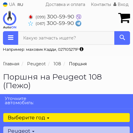
UA
Доставка и оплата
Контакты
Вход
RU
300-59-90
(099)
300-59-90
(067)
Какую запчасть ищете?
Например: маховик Кадди, 027105271P
Главная
Peugeot
108
Поршня
Поршня на Peugeot 108
(Пежо)
Уточните
автомобиль:
Выберите год
Peugeot