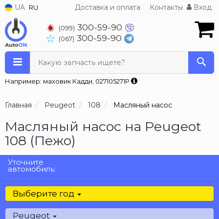
UA
Доставка и оплата
Контакты
Вход
RU
300-59-90
(099)
300-59-90
(067)
Какую запчасть ищете?
Например: маховик Кадди, 027105271P
Главная
Peugeot
108
Масляный насос
Масляный насос на Peugeot
108 (Пежо)
Уточните
автомобиль:
Выберите год
Peugeot