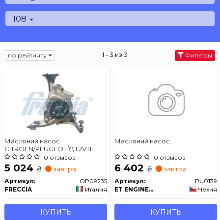
108
1 - 3 из 3
по рейтингу
Фильтры
Масляний насос
Масляний насос
CITROEN/PEUGEOT \'\'1.2VTI
\'\'12>>
0 отзывов
0 отзывов
5 024
6 402
₴
₴
завтра
завтра
Артикул:
OP09235
Артикул:
PU0139
FRECCIA
Италия
ET ENGINETEAM
Чехия
КУПИТЬ
КУПИТЬ