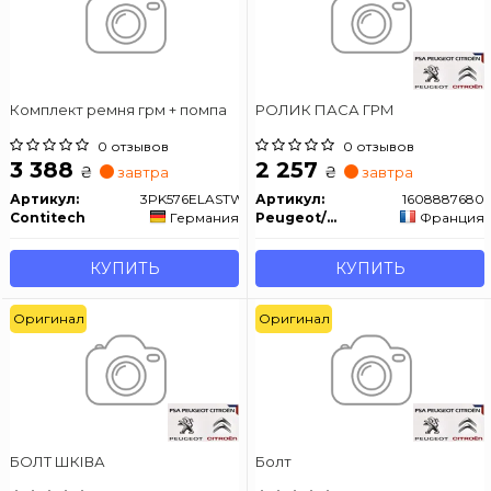
Комплект ремня грм + помпа
РОЛИК ПАСА ГРМ
0 отзывов
0 отзывов
3 388
2 257
₴
₴
завтра
завтра
Артикул:
3PK576ELASTWP1
Артикул:
1608887680
Contitech
Германия
Peugeot/Citroen
Франция
КУПИТЬ
КУПИТЬ
Оригинал
Оригинал
БОЛТ ШКІВА
Болт