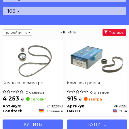
108
1 - 18 из 18
по рейтингу
Фильтры
Комплект ремня грм
Комплект ремня
0 отзывов
0 отзывов
4 253
915
₴
₴
сегодня
завтра
Артикул:
CT1228K1
Артикул:
KPV286
Contitech
Германия
DAYCO
США
КУПИТЬ
КУПИТЬ