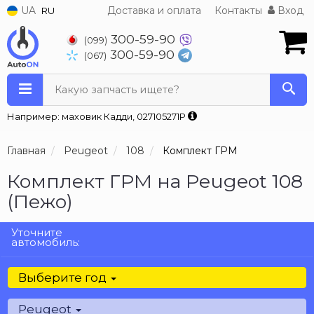
UA
Доставка и оплата
Контакты
Вход
RU
300-59-90
(099)
300-59-90
(067)
Какую запчасть ищете?
Например: маховик Кадди, 027105271P
Главная
Peugeot
108
Комплект ГРМ
Комплект ГРМ на Peugeot 108
(Пежо)
Уточните
автомобиль:
Выберите год
Peugeot