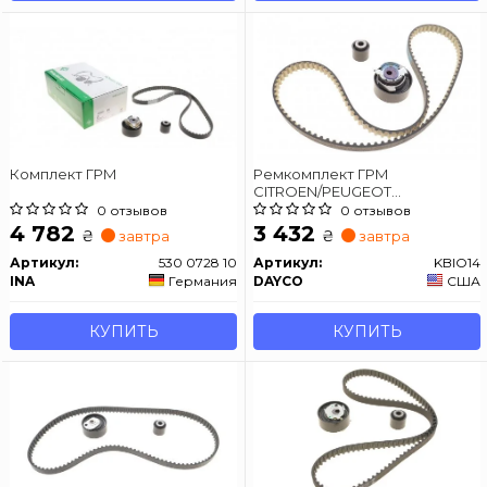
Комплект ГРМ
Ремкомплект ГРМ
CITROEN/PEUGEOT
Berlingo/C3/C4/DS3/108/208/308
0 отзывов
0 отзывов
"1,0-1,2 "12>>
4 782
3 432
₴
₴
завтра
завтра
Артикул:
530 0728 10
Артикул:
KBIO14
INA
Германия
DAYCO
США
КУПИТЬ
КУПИТЬ