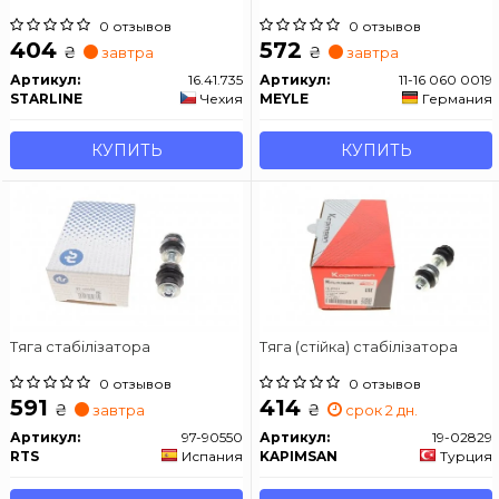
0 отзывов
0 отзывов
404
572
₴
₴
завтра
завтра
Артикул:
16.41.735
Артикул:
11-16 060 0019
STARLINE
Чехия
MEYLE
Германия
КУПИТЬ
КУПИТЬ
Тяга стабілізатора
Тяга (стійка) стабілізатора
0 отзывов
0 отзывов
591
414
₴
₴
завтра
срок 2 дн.
Артикул:
97-90550
Артикул:
19-02829
RTS
Испания
KAPIMSAN
Турция