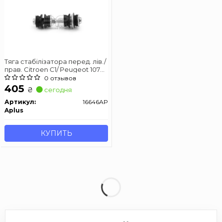
Тяга стабілізатора перед. лів./
прав. Citroen C1/ Peugeot 107
1.0/1.4HDi 06.05-
0 отзывов
405
₴
сегодня
Артикул:
16646AP
Aplus
КУПИТЬ