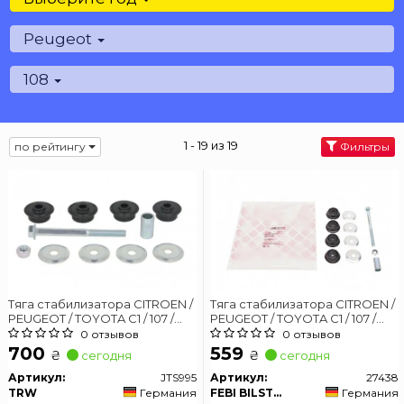
Peugeot
108
1 - 19 из 19
по рейтингу
Фильтры
Тяга стабилизатора CITROEN /
Тяга стабилизатора CITROEN /
PEUGEOT / TOYOTA C1 / 107 /
PEUGEOT / TOYOTA C1 / 107 /
Aygo передняя сторона 05 -
Aygo передняя сторона 05 -
0 отзывов
0 отзывов
700
559
₴
₴
сегодня
сегодня
Артикул:
JTS995
Артикул:
27438
TRW
Германия
FEBI BILSTEIN
Германия