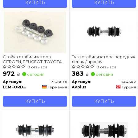
КУПИТЬ
КУПИТЬ
Стойка стабилизатора
Тяга стабилизатора передняя
CITROEN, PEUGEOT, TOYOTA
левая / правая
передняя ось
0 отзывов
0 отзывов
972
383
₴
₴
сегодня
сегодня
Артикул:
35286 01
Артикул:
16646AP
LEMFORDER
Германия
APplus
Турция
КУПИТЬ
КУПИТЬ