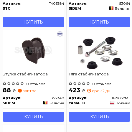
Артикул:
T405384
Артикул:
53064
STC
SIDEM
Бельгия
КУПИТЬ
КУПИТЬ
Втулка стабилизатора
Тяга стабилизатора
0 отзывов
0 отзывов
88
423
₴
₴
завтра
срок 2 дн.
Артикул:
853840
Артикул:
J62103YMT
SIDEM
Бельгия
YAMATO
Польша
КУПИТЬ
КУПИТЬ