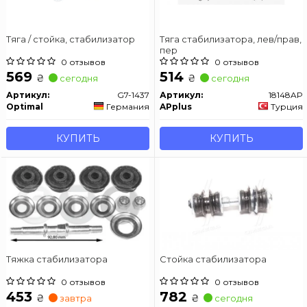
Тяга / стойка, стабилизатор
Тяга стабилизатора, лев/прав,
пер
0 отзывов
0 отзывов
569
514
₴
₴
сегодня
сегодня
Артикул:
G7-1437
Артикул:
18148AP
Optimal
Германия
APplus
Турция
КУПИТЬ
КУПИТЬ
Тяжка стабилизатора
Стойка стабилизатора
0 отзывов
0 отзывов
453
782
₴
₴
завтра
сегодня