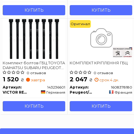
КУПИТЬ
КУПИТЬ
Оригинал
Комплект болтов ГБЦ TOYOTA
КОМПЛЕКТ КРІПЛЕННЯ ГБЦ
DAIHATSU SUBARU PEUGEOT
CITPOEN 1KR-FE, CFA (384F),
0 отзывов
0 отзывов
CFB (1KR) 05-
1 520
2 047
₴
₴
завтра
срок 4 дн.
Артикул:
143236601
Артикул:
1608378180
VICTOR REINZ
Германия
Peugeot/Citroen
Франция
КУПИТЬ
КУПИТЬ