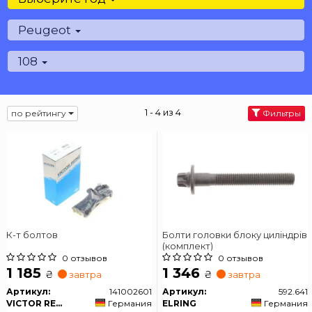
Peugeot
108
1 - 4 из 4
по рейтингу
Фильтры
К-т болтов
Болти головки блоку циліндрів
(комплект)
0 отзывов
0 отзывов
1 185
1 346
₴
₴
завтра
завтра
Артикул:
141002601
Артикул:
592.641
VICTOR REINZ
Германия
ELRING
Германия