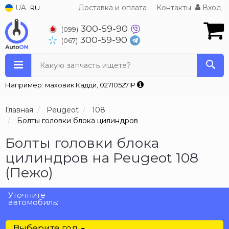
UA
Доставка и оплата
Контакты
Вход
RU
300-59-90
(099)
300-59-90
(067)
Какую запчасть ищете?
Например: маховик Кадди, 027105271P
Главная
Peugeot
108
Болты головки блока цилиндров
Болты головки блока
цилиндров на Peugeot 108
(Пежо)
Уточните
автомобиль:
Выберите год