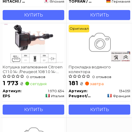
HITACHI / HUCO
Япония
TOPRAN / HANS PRIES
Германия
КУПИТЬ
КУПИТЬ
Оригинал
Котушка запалювання Citroen
Прокладка водяного
C1 1.0 14- /Peugeot 108 1.0 14-
колектора
/Toyota Aygo 14-/Yaris 1.0 18-
0 отзывов
0 отзывов
1 773
181
₴
₴
сегодня
завтра
Артикул:
1.970.634
Артикул:
134051
EPS
Италия
Peugeot/Citroen
Франция
КУПИТЬ
КУПИТЬ