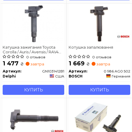
Катушка зажигания Toyota
Котушка запалювання
Corolla / Auris / Avensis / RAV4
1.4-1.8
0 отзывов
0 отзывов
1 477
1 669
₴
₴
завтра
завтра
Артикул:
GN1031412B1
Артикул:
0 986 AG0 502
Delphi
США
BOSCH
Германия
КУПИТЬ
КУПИТЬ