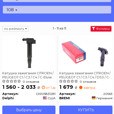
108
1 - 11 из 11
по рейтингу
Фильтры
Катушка зажигания CITROEN /
Катушка зажигания CITROEN /
PEUGEOT C1 / C3 / C4 / C-Elysee
PEUGEOT C1 / C3 / C4 / DS3 / C-
/ DS3 / 301/308 12 -
Elysee 1,0-1,2 12 -
0 отзывов
0 отзывов
1 560 - 2 033
1 679
₴
₴
от 1 дн.
завтра
Артикул:
GN1058312B1
Артикул:
20563
Delphi
США
BREMI
Германия
Выбрать цену
КУПИТЬ