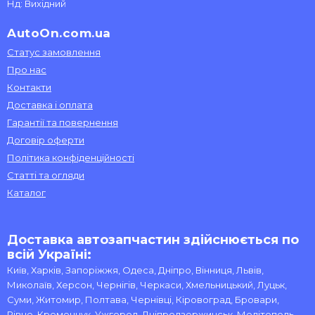
Нд: Вихідний
AutoOn.com.ua
Статус замовлення
Про нас
Контакти
Доставка і оплата
Гарантії та повернення
Договір оферти
Політика конфіденційності
Статті та огляди
Каталог
Доставка автозапчастин здійснюється по
всій Україні:
Київ, Харків, Запоріжжя, Одеса, Дніпро, Вінниця, Львів,
Миколаїв, Херсон, Чернігів, Черкаси, Хмельницький, Луцьк,
Суми, Житомир, Полтава, Чернівці, Кіровоград, Бровари,
Рівне, Кременчук, Ужгород, Дніпродзержинськ, Мелітополь,