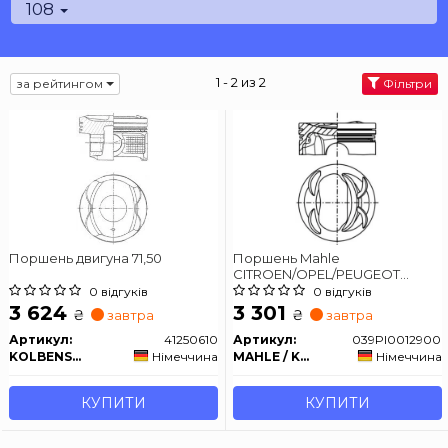
108
1 - 2 из 2
за рейтингом
Фільтри
Поршень двигуна 71,50
Поршень Mahle
CITROEN/OPEL/PEUGEOT
\'\'1.2VTI82 EB2 \'\'12>>
0 відгуків
0 відгуків
3 624
3 301
₴
₴
завтра
завтра
Артикул:
41250610
Артикул:
039PI0012900
KOLBENSCHMIDT
Німеччина
MAHLE / KNECHT
Німеччина
КУПИТИ
КУПИТИ