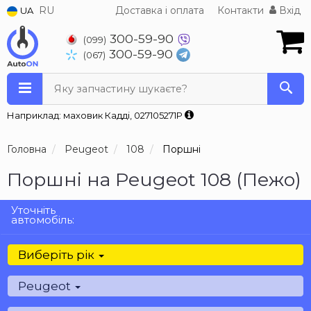
RU
Доставка і оплата
Контакти
Вхід
UA
300-59-90
(099)
300-59-90
(067)
Яку запчастину шукаєте?
Наприклад: маховик Кадді, 027105271P
Головна
Peugeot
108
Поршні
Поршні на Peugeot 108 (Пежо)
Уточніть
автомобіль:
Виберіть рік
Peugeot