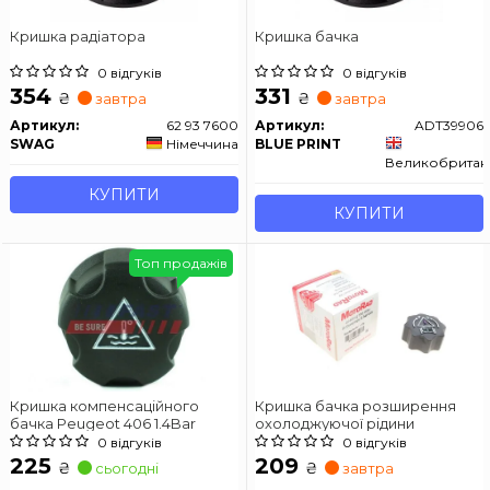
Кришка радіатора
Кришка бачка
0 відгуків
0 відгуків
354
331
₴
₴
завтра
завтра
Артикул:
62 93 7600
Артикул:
ADT39906
SWAG
Німеччина
BLUE PRINT
Великобритан
КУПИТИ
КУПИТИ
Топ продажів
Кришка компенсаційного
Кришка бачка розширення
бачка Peugeot 406 1.4Bar
охолоджуючої рідини
0 відгуків
0 відгуків
225
209
₴
₴
сьогодні
завтра