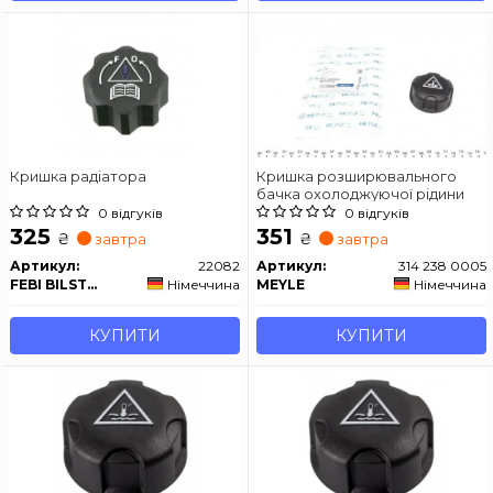
Кришка радіатора
Кришка розширювального
бачка охолоджуючої рідини
0 відгуків
0 відгуків
325
351
₴
₴
завтра
завтра
Артикул:
22082
Артикул:
314 238 0005
FEBI BILSTEIN
Німеччина
MEYLE
Німеччина
КУПИТИ
КУПИТИ