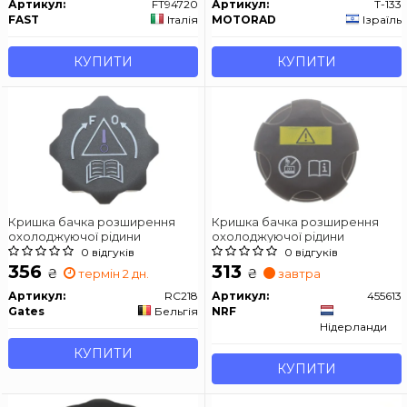
Артикул:
FT94720
Артикул:
T-133
FAST
Італія
MOTORAD
Ізраїль
КУПИТИ
КУПИТИ
Кришка бачка розширення
Кришка бачка розширення
охолоджуючої рідини
охолоджуючої рідини
0 відгуків
0 відгуків
356
313
₴
₴
термін 2 дн.
завтра
Артикул:
RC218
Артикул:
455613
Gates
Бельгія
NRF
Нідерланди
КУПИТИ
КУПИТИ