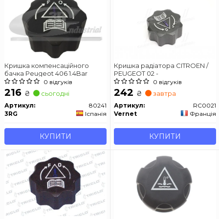
Кришка компенсаційного
Кришка радіатора CITROEN /
бачка Peugeot 406 1.4Bar
PEUGEOT 02 -
0 відгуків
0 відгуків
216
242
₴
₴
сьогодні
завтра
Артикул:
80241
Артикул:
RC0021
3RG
Іспанія
Vernet
Франція
КУПИТИ
КУПИТИ