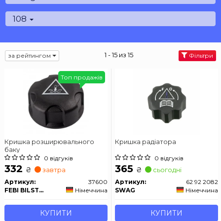
108
1 - 15 из 15
за рейтингом
Фільтри
Топ продажів
Кришка розширювального
Кришка радіатора
баку
0 відгуків
0 відгуків
332
365
₴
₴
завтра
сьогодні
Артикул:
37600
Артикул:
62 92 2082
FEBI BILSTEIN
Німеччина
SWAG
Німеччина
КУПИТИ
КУПИТИ