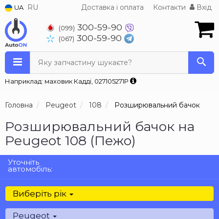
RU
Доставка і оплата
Контакти
Вхід
UA
300-59-90
(099)
300-59-90
(067)
Яку запчастину шукаєте?
Наприклад: маховик Кадді, 027105271P
Головна
Peugeot
108
Розширювальний бачок
Розширювальний бачок на
Peugeot 108 (Пежо)
Уточніть
автомобіль:
Виберіть рік
Peugeot