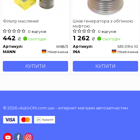
Фільтр масляний
Шків генератора з обгінною
муфтою
0 відгуків
0 відгуків
442
1 262
₴
₴
сьогодні
сьогодні
Артикул:
W68/3
Артикул:
535 0194 10
MANN
Німеччина
INA
Німеччина
КУПИТИ
КУПИТИ
© 2026 «AutoON.com.ua» - інтернет магазин автозапчастин