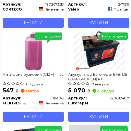
Артикул:
19026735B
Артикул:
247519
CORTECO
Німеччина
Valeo
Франція
КУПИТИ
КУПИТИ
Топ продажів
Топ продажів
Антифриз бузковий (G12 +) - 1,5L
Акумулятор Eurorepar EFB 12В
60Ач 640А(EN) R+
0 відгуків
0 відгуків
547
5 070
₴
₴
завтра
сьогодні
Артикул:
19400
Артикул:
1620012480
FEBI BILSTEIN
Німеччина
Eurorepar
КУПИТИ
КУПИТИ
Топ продажів
Топ продажів