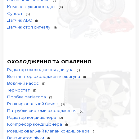
(5)
Комплектуючі колодок
(10)
Супорт
(19)
Датчик АБС
(1)
Датчик стоп сигналу
(8)
ОХОЛОДЖЕННЯ ТА ОПАЛЕННЯ
Радіатор охолодження двигуна
(5)
Вентилятор охолодження двигуна
(1)
Водяний насос
(5)
Термостат
(9)
Пробка радіатора
(3)
Розширювальний бачок
(14)
Патрубки системи охолодження
(2)
Радіатор кондиціонера
(2)
Компресор кондиціонера
(1)
Розширювальний клапан кондиціонера
(1)
Вентилятор пічки
(1)