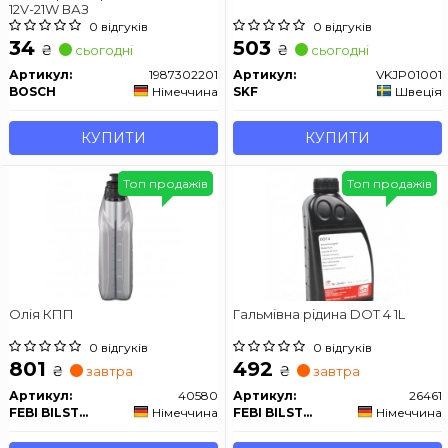
12V-21W ВАЗ
0 відгуків
0 відгуків
34
503
₴
₴
сьогодні
сьогодні
Артикул:
1987302201
Артикул:
VKJP01001
BOSCH
Німеччина
SKF
Швеція
КУПИТИ
КУПИТИ
Топ продажів
Топ продажів
Олія КПП
Гальмівна рідина DOT 4 1L
0 відгуків
0 відгуків
801
492
₴
₴
завтра
завтра
Артикул:
40580
Артикул:
26461
FEBI BILSTEIN
Німеччина
FEBI BILSTEIN
Німеччина