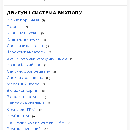
ДВИГУН І СИСТЕМА ВИХЛОПУ
Кільця поршневі
(8)
Поршні
(2)
Клапани впускні
(6)
Клапани випускні
(5)
Сальники клапанів
(8)
Гідрокомпенсатори
(3)
Болти головки блоку циліндрів
(4)
Розподільчий вал
(2)
Сальник розпредвалу
(5)
Сальник колінвала
(18)
Масляний насос
(3)
Вкладиші корінні
(5)
Вкладиші шатунні
(1)
Напрямна клапанів
(9)
Комплект ГРМ
(18)
Ремінь ГРМ
(4)
Натяжний ролик ременя ГРМ
(4)
Ремінь привідний
(30)