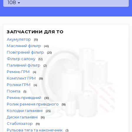
108
ЗАПЧАСТИНИ ДЛЯ ТО
Акумулятор
(19)
Масляний фільтр
(45)
Повітряний фільтр
(20)
Фільтр салону
(12)
Паливний фільтр
(2)
Ремінь ГРМ
(4)
Комплект ГРМ
(18)
Ролики ГРМ
(4)
Помпа
(5)
Ремінь привідний
(30)
Ролик ременя привідного
(18)
Колодки гальмівні
(25)
Диски гальмівні
(16)
Стабілізатор
(19)
Рульова тяга та наконечник
(3)