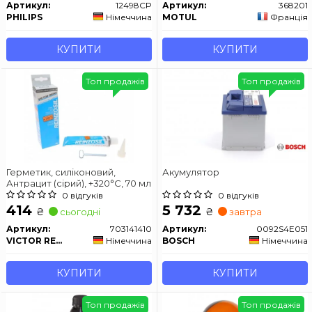
Артикул:
12498CP
Артикул:
368201
PHILIPS
Німеччина
MOTUL
Франція
КУПИТИ
КУПИТИ
Топ продажів
Топ продажів
Герметик, силіконовий,
Акумулятор
Антрацит (сірий), +320°C, 70 мл
0 відгуків
0 відгуків
414
5 732
₴
₴
сьогодні
завтра
Артикул:
703141410
Артикул:
0092S4E051
VICTOR REINZ
Німеччина
BOSCH
Німеччина
КУПИТИ
КУПИТИ
Топ продажів
Топ продажів