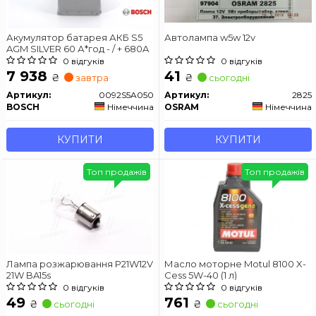
Акумулятор батарея АКБ S5
Автолампа w5w 12v
AGM SILVER 60 А*год - / + 680A
0 відгуків
0 відгуків
7 938
41
₴
₴
завтра
сьогодні
Артикул:
0092S5A050
Артикул:
2825
BOSCH
Німеччина
OSRAM
Німеччина
КУПИТИ
КУПИТИ
Топ продажів
Топ продажів
Лампа розжарювання P21W12V
Масло моторне Motul 8100 X-
21W BA15s
Cess 5W-40 (1 л)
0 відгуків
0 відгуків
49
761
₴
₴
сьогодні
сьогодні