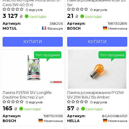
Масло моторне Motul 8100 X-
Лампа розжарювання w5w 12v
Cess 5W-40 (5 л)
5w
0 відгуків
0 відгуків
3 127
21
₴
₴
сьогодні
сьогодні
Артикул:
368206
Артикул:
1987302819
MOTUL
Франція
BOSCH
Німеччина
КУПИТИ
КУПИТИ
Топ продажів
Топ продажів
Лампа P21/5W 12V Longlife
Лампа розжарювання PY21W
Daytime блістер 2 шт.
12V 21W BAU 15s Amber
0 відгуків
0 відгуків
165
57
₴
₴
сьогодні
сьогодні
Артикул:
1987301055
Артикул:
8GA006841121
BOSCH
Німеччина
HELLA
Німеччина