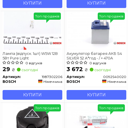
КУПИТИ
КУПИТИ
Топ продажів
Топ продажів
Лампа (відпуск. 1шт) W5W 12В
Акумулятор батарея АКБ S4
5Вт Pure Light
SILVER 52 А*год - / + 470A
0 відгуків
0 відгуків
29
3 672
₴
₴
сьогодні
сьогодні
Артикул:
1987302206
Артикул:
0092S40020
BOSCH
Німеччина
BOSCH
Німеччина
КУПИТИ
КУПИТИ
Топ продажів
Топ продажів