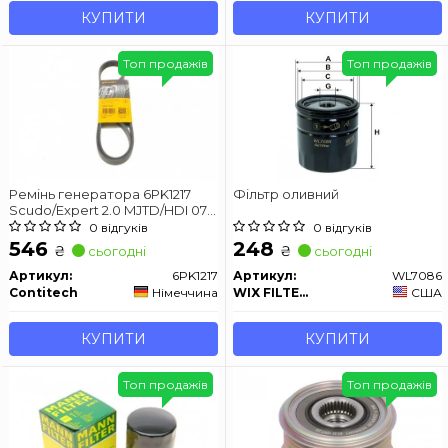
КУПИТИ
КУПИТИ
Топ продажів
Топ продажів
Ремінь генератора 6PK1217
Фільтр оливний
Scudo/Expert 2.0 MJTD/HDI 07>
(+AC) CONTITECH 6PK1217
0 відгуків
0 відгуків
546
248
₴
₴
сьогодні
сьогодні
Артикул:
6PK1217
Артикул:
WL7086
Contitech
Німеччина
WIX FILTERS
США
КУПИТИ
КУПИТИ
Топ продажів
Топ продажів