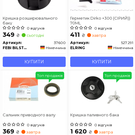
Кришка розширювального
Герметик Dirko +300 (СІРИЙ))
баку
70ML
0 відгуків
0 відгуків
349
411
₴
₴
сьогодні
завтра
Артикул:
37600
Артикул:
527.291
FEBI BILSTEIN
Німеччина
ELRING
Німеччина
КУПИТИ
КУПИТИ
Топ продажів
Топ продажів
Сальник приводного валу
Кришка паливного бака
0 відгуків
0 відгуків
369
1 620
₴
₴
завтра
завтра