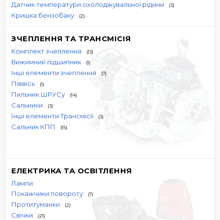
Датчик температури охолоджувальної рідини
(3)
Кришка бензобаку
(2)
ЗЧЕПЛЕННЯ ТА ТРАНСМІСІЯ
Комплект зчеплення
(13)
Вижимний підшипник
(1)
Інші елементи зчеплення
(7)
Піввісь
(1)
Пильник ШРУСу
(14)
Сальники
(3)
Інші елементи Трансмісії
(3)
Сальник КПП
(15)
ЕЛЕКТРИКА ТА ОСВІТЛЕННЯ
Лампи
Покажчики повороту
(7)
Протитуманки
(2)
Свічки
(21)