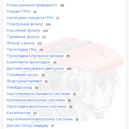
Ролик ременя привідного
(18)
Ланцюг ГРМ
(5)
Натягувач ланцюга ГРМ
(1)
Повітряний фільтр
(20)
Масляний фільтр
(45)
Паливний фільтр
(2)
Фільтр салону
(12)
Прокладка ГБЦ
(4)
Прокладка клапанної кришки
(11)
Комплекти прокладок
(4)
Датчики керування двигуном
(40)
Паливний насос
(2)
Форсунки паливні
(1)
Лямбда зонд
(4)
Інші елементи паливної системи
(1)
Кріплення вихлопної системи
(9)
Прокладка вихлопної системи
(5)
Каталізатор
(2)
Інші елементи вихлопної системи
(3)
Датчик тиску наддуву
(1)