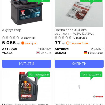
Акумулятор
Лампа допоміжного
освітлення W5W 12V 5W
W2,1X9,5d ORIGINAL LINE (2 шт)
0 відгуків
0 відгуків
blister
5 066
77
₴
₴
завтра
термін 3 дн.
Артикул:
YBX7027
Артикул:
282502B
YUASA
Японія
OSRAM
Німеччина
КУПИТИ
КУПИТИ
Топ продажів
Топ продажів