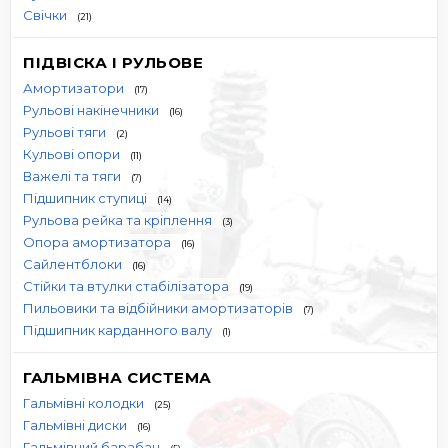
Свічки
(21)
ПІДВІСКА І РУЛЬОВЕ
Амортизатори
(17)
Рульові накінечники
(16)
Рульові тяги
(2)
Кульові опори
(11)
Важелі та тяги
(7)
Підшипник ступиці
(14)
Рульова рейка та кріплення
(3)
Опора амортизатора
(16)
Сайлентблоки
(16)
Стійки та втулки стабілізатора
(19)
Пильовики та відбійники амортизаторів
(7)
Підшипник карданного валу
(1)
ГАЛЬМІВНА СИСТЕМА
Гальмівні колодки
(25)
Гальмівні диски
(16)
Гальмівний барабан