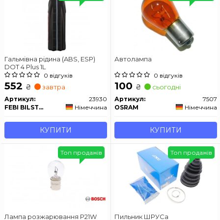
Гальмівна рідина (ABS, ESP)
Автолампа
DOT 4 Plus 1L
0 відгуків
0 відгуків
552
100
₴
₴
завтра
сьогодні
Артикул:
23930
Артикул:
7507
FEBI BILSTEIN
Німеччина
OSRAM
Німеччина
КУПИТИ
КУПИТИ
Топ продажів
Топ продажів
Лампа розжарювання P21W
Пильник ШРУСа