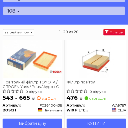
108
1 - 20 из 20
за рейтингом
Фільтри
Повітряний фільтр TOYOTA /
Фільтр повітря
CITROEN Yaris / Prius / Aygo / C-
HR / C1 / 108
0 відгуків
0 відгуків
543 - 665
476
₴
₴
від 0 дн.
сьогодні
Артикул:
F026400438
Артикул:
WA9787
BOSCH
Німеччина
WIX FILTERS
США
Вибрати ціну
КУПИТИ