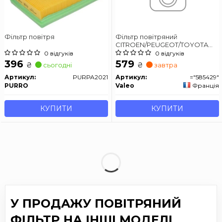
Фільтр повітря
Фільтр повітряний
CITROEN/PEUGEOT/TOYOTA
C1/108/Yaris "1,0-1,8 "10>>
0 відгуків
0 відгуків
396
579
₴
₴
сьогодні
завтра
Артикул:
PURPA2021
Артикул:
="585429"
PURRO
Valeo
Франція
КУПИТИ
КУПИТИ
У ПРОДАЖУ ПОВІТРЯНИЙ
ФІЛЬТР НА ІНШІ МОДЕЛІ