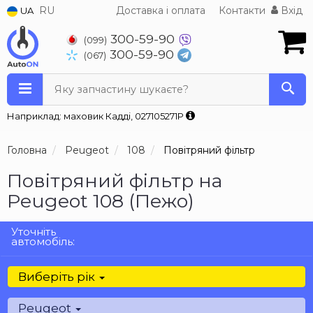
RU
Доставка і оплата
Контакти
Вхід
UA
300-59-90
(099)
300-59-90
(067)
Яку запчастину шукаєте?
Наприклад: маховик Кадді, 027105271P
Головна
Peugeot
108
Повітряний фільтр
Повітряний фільтр на
Peugeot 108 (Пежо)
Уточніть
автомобіль:
Виберіть рік
Peugeot