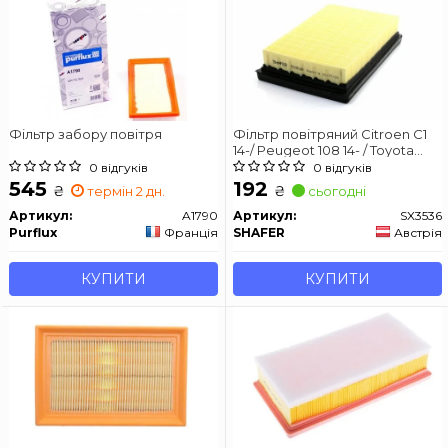
Фільтр забору повітря
Фільтр повітряний Citroen C1
14-/ Peugeot 108 14- / Toyota
Yaris 11-
0 відгуків
0 відгуків
545
192
₴
₴
термін 2 дн.
сьогодні
Артикул:
A1790
Артикул:
SX3536
Purflux
Франція
SHAFER
Австрія
КУПИТИ
КУПИТИ