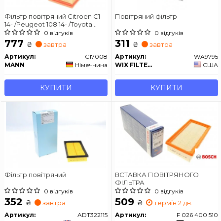
Фільтр повітряний Citroen C1
Повітряний фільтр
14- /Peugeot 108 14- /Toyota
Yaris 11-
0 відгуків
0 відгуків
777
311
₴
₴
завтра
завтра
Артикул:
C17008
Артикул:
WA9795
MANN
Німеччина
WIX FILTERS
США
КУПИТИ
КУПИТИ
Фільтр повітряний
ВСТАВКА ПОВІТРЯНОГО
ФІЛЬТРА
0 відгуків
0 відгуків
352
509
₴
₴
завтра
термін 2 дн.
Артикул:
ADT322115
Артикул:
F 026 400 510