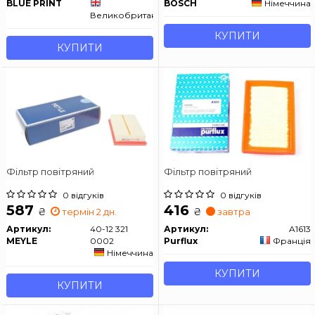
BLUE PRINT
BOSCH
Німеччина
Великобританія
КУПИТИ
КУПИТИ
Фільтр повітряний
Фільтр повітряний
0 відгуків
0 відгуків
587
416
₴
₴
термін 2 дн.
завтра
Артикул:
40-12 321
Артикул:
A1613
MEYLE
0002
Purflux
Франція
Німеччина
КУПИТИ
КУПИТИ