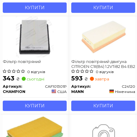
КУПИТИ
КУПИТИ
Фільтр повітряний
Фільтр повітряний двигуна
CITROEN C1II(B4) 1.2VTi82 B4 EB2
0 відгуків
0 відгуків
343
593
₴
₴
сьогодні
завтра
Артикул:
CAF101301P
Артикул:
C24120
CHAMPION
США
MANN
Німеччина
КУПИТИ
КУПИТИ