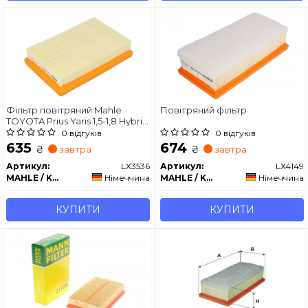
Фільтр повітряний Mahle
Повітряний фільтр
TOYOTA Prius Yaris 1,5-1,8 Hybrid
12-
0 відгуків
0 відгуків
635
674
₴
₴
завтра
завтра
Артикул:
LX3536
Артикул:
LX4149
MAHLE / KNECHT
Німеччина
MAHLE / KNECHT
Німеччина
КУПИТИ
КУПИТИ