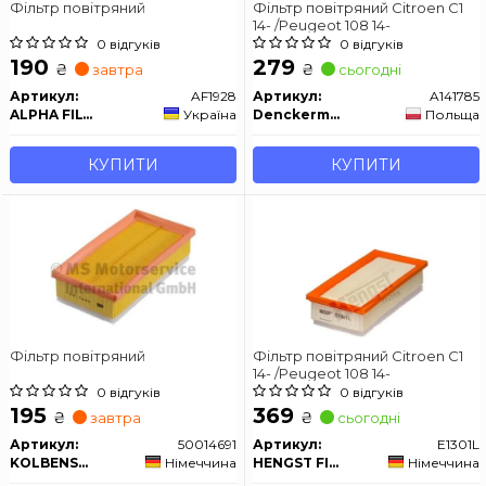
Фільтр повітряний
Фільтр повітряний Citroen C1
14- /Peugeot 108 14-
0 відгуків
0 відгуків
190
279
₴
₴
завтра
сьогодні
Артикул:
AF1928
Артикул:
A141785
ALPHA FILTER
Україна
Denckermann
Польща
КУПИТИ
КУПИТИ
Фільтр повітряний
Фільтр повітряний Citroen C1
14- /Peugeot 108 14-
0 відгуків
0 відгуків
195
369
₴
₴
завтра
сьогодні
Артикул:
50014691
Артикул:
E1301L
KOLBENSCHMIDT
Німеччина
HENGST FILTER
Німеччина