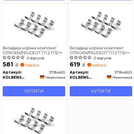
Вкладиші корінні комплект
Вкладиші корінні комплект
CITROEN/PEUGEOT \'\'1.2 \'\'12>>
CITROEN/PEUGEOT \'\'1.2 \'\'12>>
0 відгуків
0 відгуків
581
619
₴
₴
завтра
завтра
Артикул:
37184610
Артикул:
37184600
KOLBENSCHMIDT
Німеччина
KOLBENSCHMIDT
Німеччина
КУПИТИ
КУПИТИ