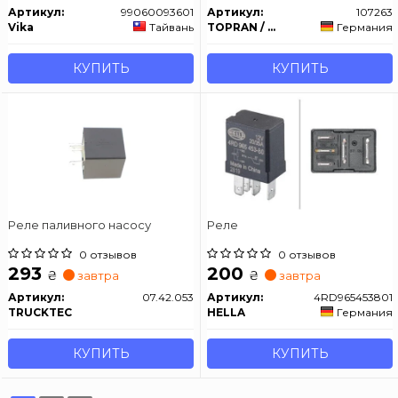
Артикул:
99060093601
Артикул:
107263
Vika
Тайвань
TOPRAN / HANS PRIES
Германия
КУПИТЬ
КУПИТЬ
Реле паливного насосу
Реле
0 отзывов
0 отзывов
293
200
₴
₴
завтра
завтра
Артикул:
07.42.053
Артикул:
4RD965453801
TRUCKTEC
HELLA
Германия
КУПИТЬ
КУПИТЬ