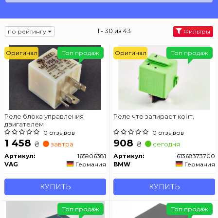
1 - 30 из 43
по рейтингу
Фильтры
Оригинал
Топ продаж
Оригинал
Топ продаж
Реле блока управления
Реле что запирает конт.
двигателем
0 отзывов
0 отзывов
1 458
908
₴
₴
завтра
сегодня
Артикул:
165906381
Артикул:
61368373700
VAG
Германия
BMW
Германия
КУПИТЬ
КУПИТЬ
Топ продаж
Топ продаж