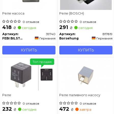
Реле насоса
Реле (BOSCH)
0 отзывов
0 отзывов
418
291
₴
₴
сегодня
сегодня
Артикул:
39740
Артикул:
B17819
FEBI BILSTEIN
Германия
Borsehung
Германия
КУПИТЬ
КУПИТЬ
Топ продаж
Реле
Реле паливного насосу
0 отзывов
0 отзывов
232
472
₴
₴
сегодня
завтра