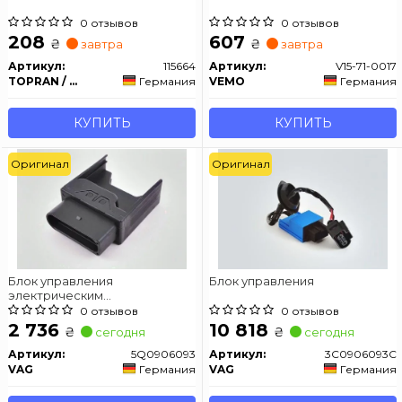
0 отзывов
0 отзывов
208
607
₴
₴
завтра
завтра
Артикул:
115664
Артикул:
V15-71-0017
TOPRAN / HANS PRIES
Германия
VEMO
Германия
КУПИТЬ
КУПИТЬ
Оригинал
Оригинал
Блок управления
Блок управления
электрическим
оборудованием
0 отзывов
0 отзывов
2 736
10 818
₴
₴
сегодня
сегодня
Артикул:
5Q0906093
Артикул:
3C0906093C
VAG
Германия
VAG
Германия