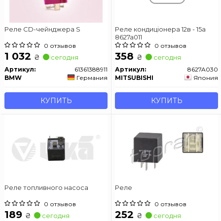
Реле CD-чейнджера S
Реле кондиціонера 12в - 15а
8627a011
0 отзывов
0 отзывов
1 032
358
₴
₴
сегодня
сегодня
Артикул:
61361388911
Артикул:
8627A030
BMW
Германия
MITSUBISHI
Япония
КУПИТЬ
КУПИТЬ
Реле топливного насоса
Реле
0 отзывов
0 отзывов
189
252
₴
₴
сегодня
сегодня