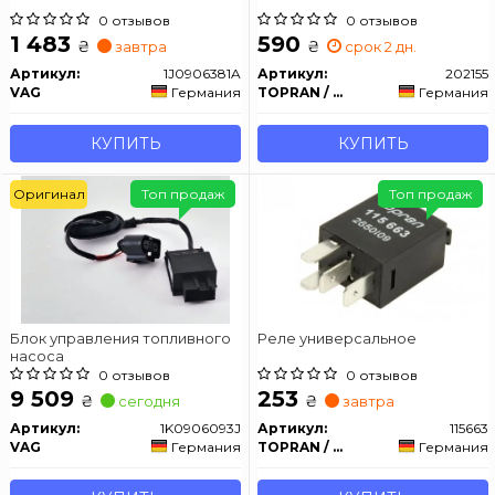
0 отзывов
0 отзывов
1 483
590
₴
₴
завтра
срок 2 дн.
Артикул:
1J0906381A
Артикул:
202155
VAG
Германия
TOPRAN / HANS PRIES
Германия
КУПИТЬ
КУПИТЬ
Оригинал
Топ продаж
Топ продаж
Блок управления топливного
Реле универсальное
насоса
0 отзывов
0 отзывов
9 509
253
₴
₴
сегодня
завтра
Артикул:
1K0906093J
Артикул:
115663
VAG
Германия
TOPRAN / HANS PRIES
Германия