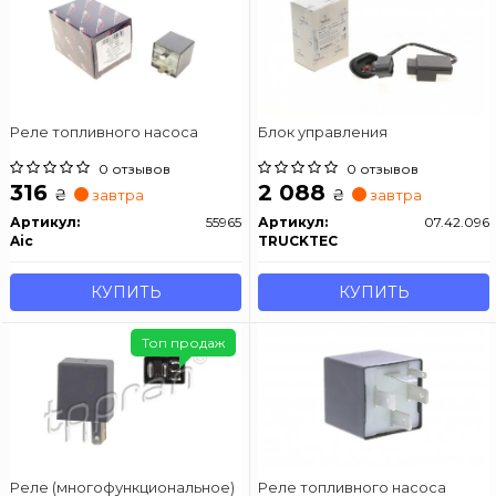
Реле топливного насоса
Блок управления
0 отзывов
0 отзывов
316
2 088
₴
₴
завтра
завтра
Артикул:
55965
Артикул:
07.42.096
Aic
TRUCKTEC
КУПИТЬ
КУПИТЬ
Топ продаж
Реле (многофункциональное)
Реле топливного насоса