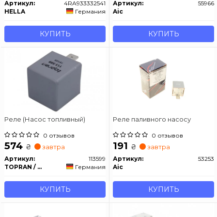
Артикул:
4RA933332541
Артикул:
55966
HELLA
Германия
Aic
КУПИТЬ
КУПИТЬ
Реле (Насос топливный)
Реле паливного насосу
0 отзывов
0 отзывов
574
191
₴
₴
завтра
завтра
Артикул:
113599
Артикул:
53253
TOPRAN / HANS PRIES
Германия
Aic
КУПИТЬ
КУПИТЬ