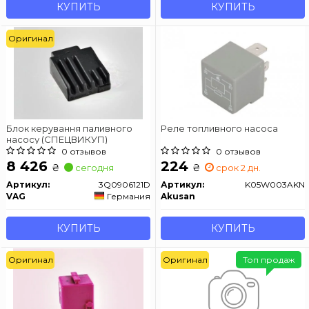
КУПИТЬ
КУПИТЬ
Оригинал
Блок керування паливного
Реле топливного насоса
насосу (СПЕЦВИКУП)
0 отзывов
0 отзывов
8 426
224
₴
₴
сегодня
срок 2 дн.
Артикул:
3Q0906121D
Артикул:
K05W003AKN
VAG
Германия
Akusan
КУПИТЬ
КУПИТЬ
Оригинал
Оригинал
Топ продаж