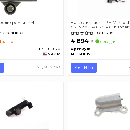
ролик ремня ГРМ
Натяжник паска ГРМ Mitsubish
CS5A 2.0I 16V 03.06-,Outlander
16V (4G63) 03.02-,CU5W 2.5I 16V
0 отзывов
0 отзывов
03.09-,Space Wagon NA4W 2.4 
4 894
₴
завтра
сегодня
RS C03020
Артикул:
Чехия
MITSUBISHI
Ь
Код: 285207-3
КУПИТЬ