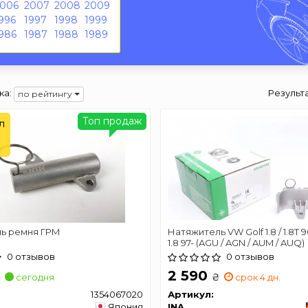
2006
2007
2008
2009
996
1997
1998
1999
986
1987
1988
1989
ка:
Результ
по рейтингу
Топ продаж
л
ь ремня ГРМ
Натяжитель VW Golf 1.8 / 1.8T 9
1.8 97- (AGU / AGN / AUM / AUQ)
0 отзывов
0 отзывов
2 590
₴
₴
сегодня
срок 4 дн.
1354067020
Артикул:
Япония
INA