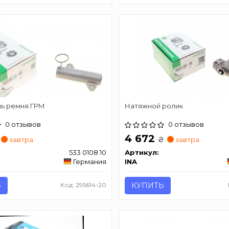
ь ремня ГРМ
Натяжной ролик
0 отзывов
0 отзывов
4 672
₴
завтра
завтра
533 0108 10
Артикул:
Германия
INA
Ь
Код: 295614-20
КУПИТЬ