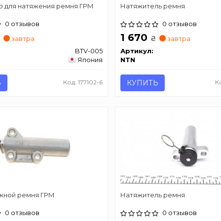
о для натяжения ремня ГРМ
Натяжитель ремня
0 отзывов
0 отзывов
1 670
₴
₴
завтра
завтра
BTV-005
Артикул:
Япония
NTN
Ь
Код: 177102-6
КУПИТЬ
К
жной ремня ГРМ
Натяжитель ремня
0 отзывов
0 отзывов