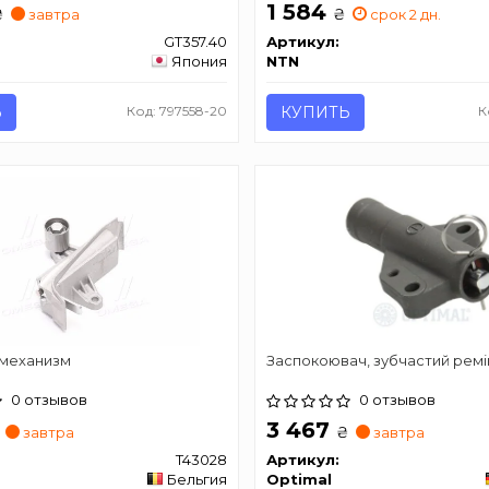
1 584
₴
₴
завтра
срок 2 дн.
GT357.40
Артикул:
Япония
NTN
Ь
Код: 797558-20
КУПИТЬ
К
механизм
Заспокоювач, зубчастий ремі
0 отзывов
0 отзывов
3 467
₴
завтра
завтра
T43028
Артикул:
Бельгия
Optimal