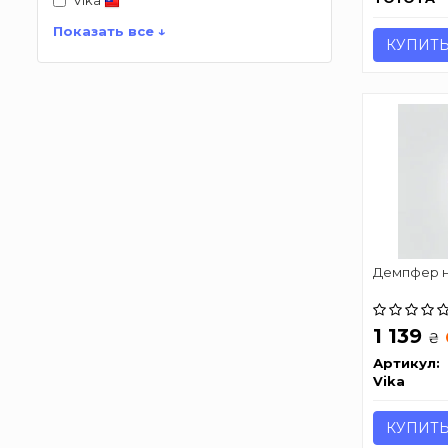
Vika
Показать все ↓
КУПИТ
Демпфер н
1 139
₴
Артикул:
Vika
КУПИТ