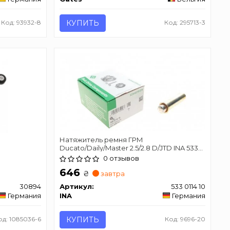
Код: 93932-8
КУПИТЬ
Код: 295713-3
Натяжитель ремня ГРМ
Ducato/Daily/Master 2.5/2.8 D/JTD INA 533
0114 10
0 отзывов
646
₴
завтра
30894
Артикул:
533 0114 10
Германия
INA
Германия
од: 1085036-6
КУПИТЬ
Код: 9696-20