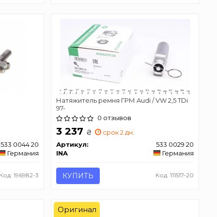
Натяжитель ремня ГРМ Audi / VW 2,5 TDi
97-
0 отзывов
3 237
₴
срок 2 дн.
533 0044 20
Артикул:
533 0029 20
Германия
INA
Германия
Код: 196982-3
КУПИТЬ
Код: 111517-20
Оригинал