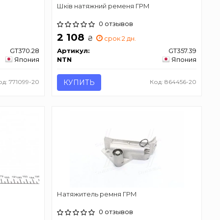
Шків натяжний ременя ГРМ
0 отзывов
2 108
₴
срок 2 дн.
GT370.28
Артикул:
GT357.39
Япония
NTN
Япония
од: 771099-20
КУПИТЬ
Код: 864456-20
Натяжитель ремня ГРМ
0 отзывов