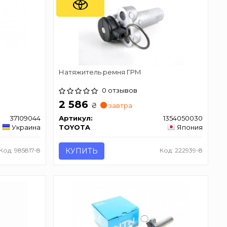
Натяжитель ремня ГРМ
0 отзывов
2 586
₴
завтра
37109044
Артикул:
1354050030
Украина
TOYOTA
Япония
Код: 985817-8
КУПИТЬ
Код: 222939-8