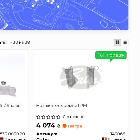
аты:
1 - 30 из 38
Топ продаж
6- / Sharan
Натяжитель ремня ГРМ
0 отзывов
4 074
₴
завтра
533 0030 20
Артикул:
T43066
Германия
Gates
Бельгия