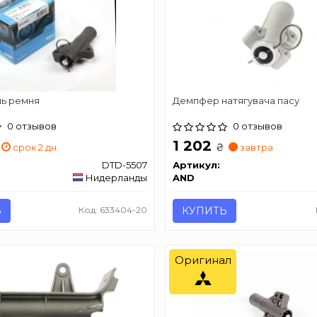
ь ремня
Демпфер натягувача пасу
0 отзывов
0 отзывов
1 202
₴
срок 2 дн.
завтра
DTD-5507
Артикул:
Нидерланды
AND
Ь
Код: 633404-20
КУПИТЬ
Оригинал