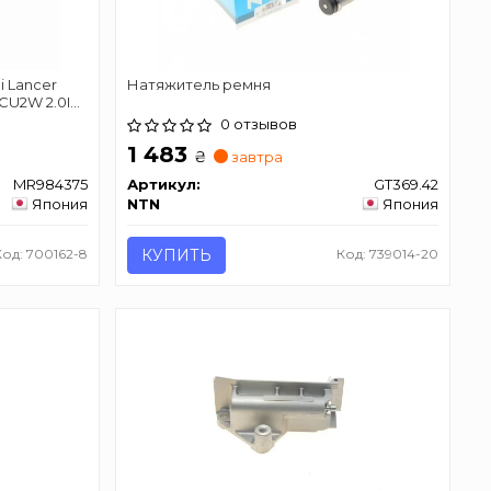
i Lancer
Натяжитель ремня
 CU2W 2.0I
0 отзывов
16V 04.01-
1 483
₴
завтра
MR984375
Артикул:
GT369.42
Япония
NTN
Япония
Код: 700162-8
КУПИТЬ
Код: 739014-20