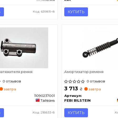
Ь
Код: 639819-8
КУПИТЬ
атяжителя ремня
Амортизатор ременя
0 отзывов
0 отзывов
3 713
₴
завтра
завтра
11090237001
Артикул:
Тайвань
FEBI BILSTEIN
Ь
Код: 218833-8
КУПИТЬ
К