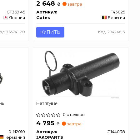
2 648
₴
завтра
GT369.45
Артикул:
T43025
Япония
Gates
Бельгия
од: 763741-20
КУПИТЬ
Код: 294246-3
нь
Натягувач
0 отзывов
4 795
₴
завтра
0-N2010
Артикул:
J1144038
Германия
JAKOPARTS