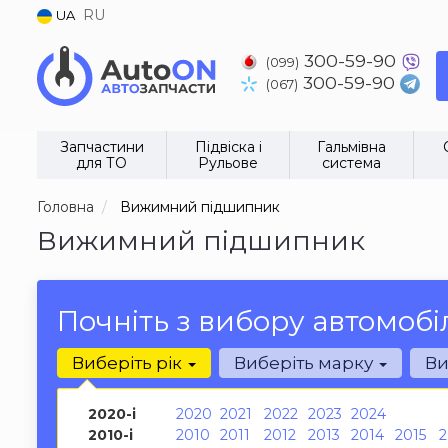
RU
UA
300-59-90
(099)
300-59-90
(067)
Запчастини
Підвіска і
Гальмівна
для ТО
Рульове
система
Головна
Вижимний підшипник
Вижимний підшипник
Почніть з вибору автомобі
Виберіть рік
Виберіть марку
Ви
2020-і
2020
2021
2022
2023
2024
2010-і
2010
2011
2012
2013
2014
2015
2