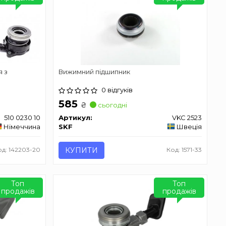
я з
Вижимний підшипник
0 відгуків
585
₴
сьогодні
510 0230 10
Артикул:
VKC 2523
Німеччина
SKF
Швеція
од: 142203-20
КУПИТИ
Код: 1571-33
Топ
Топ
продажів
продажів