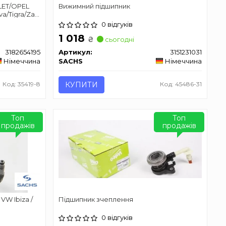
LET/OPEL
Вижимний підшипник
/Tigra/Zafira
0 відгуків
1 018
₴
сьогодні
3182654195
Артикул:
3151231031
Німеччина
SACHS
Німеччина
Код: 35419-8
КУПИТИ
Код: 45486-31
Топ
Топ
продажів
продажів
VW Ibiza /
Підшипник зчеплення
0 відгуків