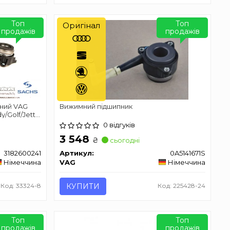
Топ
Топ
Оригінал
продажів
продажів
чний VAG
Вижимний підшипник
/Golf/Jetta/Passat
0 відгуків
3 548
₴
сьогодні
3182600241
Артикул:
0A5141671S
Німеччина
VAG
Німеччина
Код: 33324-8
КУПИТИ
Код: 225428-24
Топ
Топ
продажів
продажів