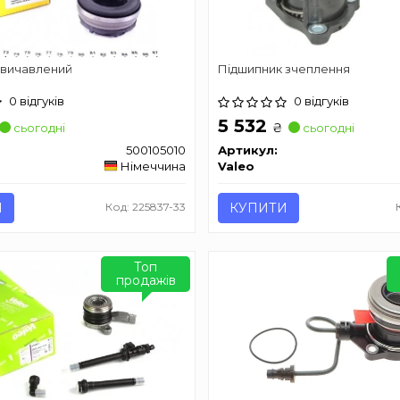
 вичавлений
Підшипник зчеплення
0 відгуків
0 відгуків
5 532
₴
сьогодні
сьогодні
500105010
Артикул:
Німеччина
Valeo
И
Код: 225837-33
КУПИТИ
Топ
продажів