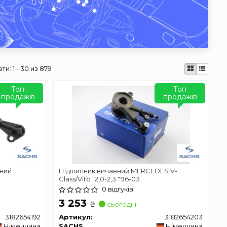
ати:
1 - 30 из 879
Топ
Топ
продажів
продажів
чний
Підшипник вичавний MERCEDES V-
Class/Vito "2,0-2,3 "96-03
01>>
0 відгуків
3 253
₴
сьогодні
3182654192
Артикул:
3182654203
Німеччина
SACHS
Німеччина