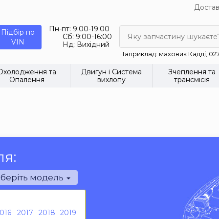
Достав
Пн-пт:
9:00-19:00
Підбір по
Сб:
9:00-16:00
Яку запчастину шукаєте
VIN
Нд:
Вихідний
Наприклад: маховик Кадді, 02
Охолодження та
Двигун і Система
Зчеплення та
Опалення
вихлопу
трансмісія
ля:
беріть модель
016
2017
2018
2019