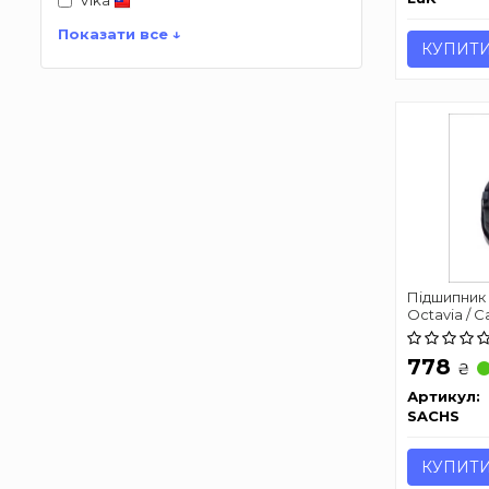
Vika
Показати все ↓
КУПИТ
Підшипник 
Octavia / Ca
2,0TDi 98 -
778
₴
Артикул:
SACHS
КУПИТ