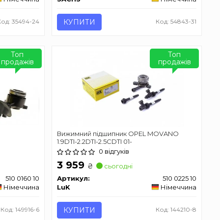
Код: 35494-24
КУПИТИ
Код: 54843-31
Топ
Топ
продажів
продажів
Вижимний підшипник OPEL MOVANO
1.9DTI-2.2DTI-2.5CDTI 01-
0 відгуків
3 959
₴
сьогодні
510 0160 10
Артикул:
510 0225 10
Німеччина
LuK
Німеччина
Код: 149916-6
КУПИТИ
Код: 144210-8