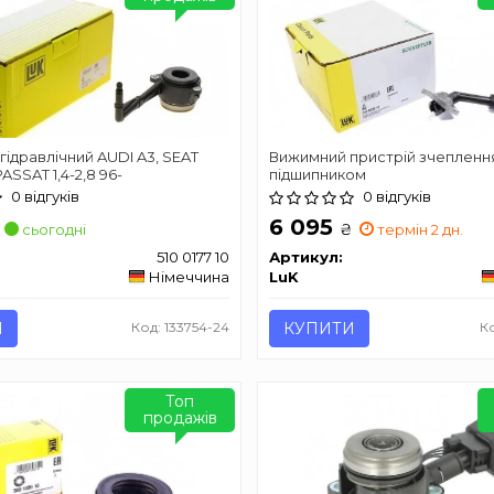
гідравлічний AUDI A3, SEAT
Вижимний пристрій зчепленн
ASSAT 1,4-2,8 96-
підшипником
0 відгуків
0 відгуків
6 095
₴
сьогодні
термін 2 дн.
510 0177 10
Артикул:
Німеччина
LuK
И
Код: 133754-24
КУПИТИ
К
Топ
продажів