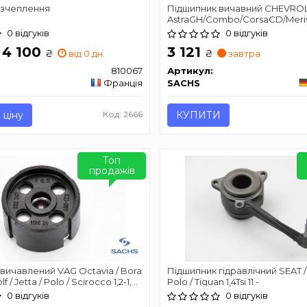
 зчеплення
Підшипник вичавний CHEVRO
AstraGH/Combo/CorsaCD/Meriva
"1,0-2,0 "97>>
0 відгуків
0 відгуків
- 4 100
3 121
₴
₴
від 0 дн.
завтра
810067
Артикул:
Франція
SACHS
 ціну
Код: 2666
КУПИТИ
Топ
продажів
вичавлений VAG Octavia / Bora
Підшипник гідравлічний SEAT / 
f / Jetta / Polo / Scirocco 1,2-1,9
Polo / Tiguan 1,4Tsi 11 -
0 відгуків
0 відгуків