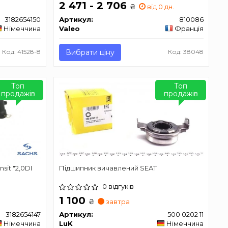
2 471 - 2 706
₴
від 0 дн.
3182654150
Артикул:
810086
Німеччина
Valeo
Франція
Код: 41528-8
Вибрати ціну
Код: 38048
Топ
Топ
продажів
продажів
sit "2,0DI
Підшипник вичавлений SEAT
0 відгуків
1 100
₴
завтра
3182654147
Артикул:
500 0202 11
Німеччина
LuK
Німеччина