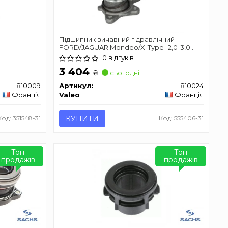
Підшипник вичавний гідравлічний
FORD/JAGUAR Mondeo/X-Type "2,0-3,0
"96-09
0 відгуків
3 404
₴
сьогодні
810009
Артикул:
810024
Франція
Valeo
Франція
Код: 351548-31
КУПИТИ
Код: 555406-31
Топ
Топ
продажів
продажів