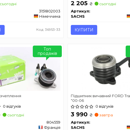
2 205
₴
сьогодні
сьогодні
3151802003
Артикул:
Німеччина
SACHS
И
Код: 36953-33
КУПИТИ
Топ
продажів
 зчеплення
Підшипник вичавний FORD Tran
"00-06
0 відгуків
0 відгуків
3 990
₴
₴
сьогодні
завтра
804559
Артикул:
Франція
SACHS