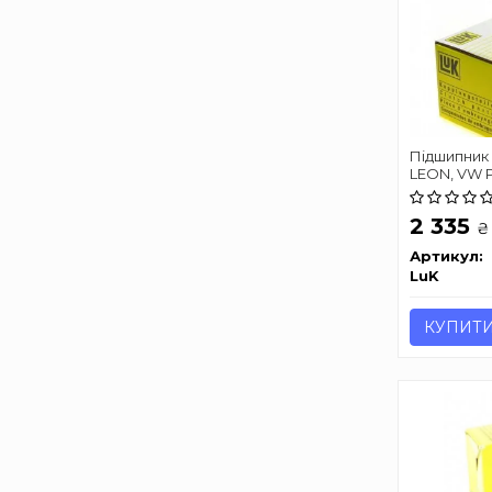
Підшипник 
LEON, VW P
2 335
₴
Артикул:
LuK
КУПИТ