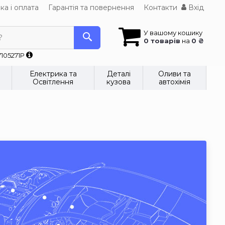
ка і оплата
Гарантія та повернення
Контакти
Вхід
У вашому кошику
?
0 товарів
на
0 ₴
7105271P
Електрика та
Деталі
Оливи та
Освітлення
кузова
автохімія