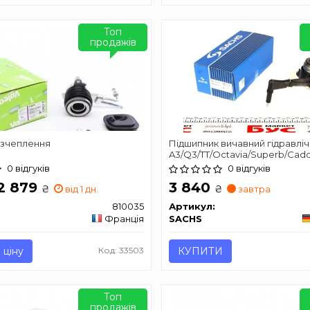
Топ
продажів
 зчеплення
Підшипник вичавний гідравлі
A3/Q3/TT/Octavia/Superb/Caddy
"1,4-2,0 "03>>
0 відгуків
0 відгуків
 2 879
3 840
₴
₴
від 1 дн.
завтра
810035
Артикул:
Франція
SACHS
 ціну
Код: 33503
КУПИТИ
Топ
продажів