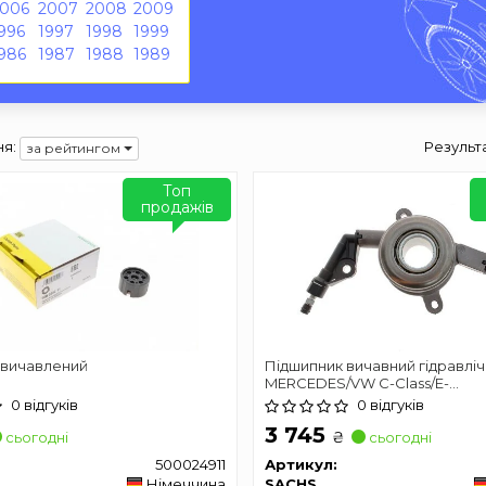
2006
2007
2008
2009
996
1997
1998
1999
986
1987
1988
1989
я:
Результ
за рейтингом
Топ
продажів
 вичавлений
Підшипник вичавний гідравлі
MERCEDES/VW C-Class/E-
Class/Sprinter/Crafter "1,6-3,0 "
0 відгуків
0 відгуків
3 745
₴
сьогодні
сьогодні
500024911
Артикул:
Німеччина
SACHS