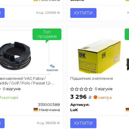
И
Код: 225618-8
КУПИТИ
Топ
продажів
вичавлений VAG Fabia /
Підшипник зчеплення
ddy / Golf / Polo / Passat 1,2-
0 відгуків
0 відгуків
3 296
₴
сьогодні
завтра
3151000388
Артикул:
Німеччина
LuK
И
Код: 38638-8
КУПИТИ