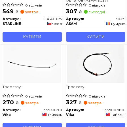
1.4/1.6 i 08- ASAM 30371
0 відгуків
0 відгуків
549
307
₴
₴
завтра
сьогодні
Артикул:
LA AC.675
Артикул:
30371
STARLINE
Чехія
ASAM
Румунія
КУПИТИ
КУПИТИ
Трос газу
Трос газу
0 відгуків
0 відгуків
270
327
₴
₴
завтра
завтра
Артикул:
77211516201
Артикул:
77210017801
Vika
Тайвань
Vika
Тайвань