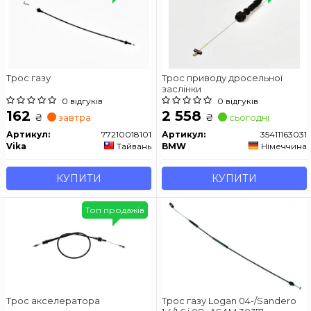
Трос газу
Трос приводу дросельної
заслінки
0 відгуків
0 відгуків
162
2 558
₴
₴
завтра
сьогодні
Артикул:
77210018101
Артикул:
35411163031
Vika
Тайвань
BMW
Німеччина
КУПИТИ
КУПИТИ
Топ продажів
Трос акселератора
Трос газу Logan 04-/Sandero