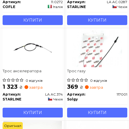
Артикул:
11.0272
Артикул:
LA AC.0287
COFLE
Італія
STARLINE
Чехія
КУПИТИ
КУПИТИ
Трос акселератора
Трос газу
0 відгуків
0 відгуків
1 323
369
₴
₴
завтра
завтра
Артикул:
LA AC.374
Артикул:
117001
STARLINE
Чехія
Solgy
КУПИТИ
КУПИТИ
Оригінал