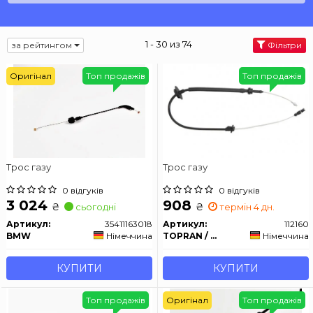
1 - 30 из 74
за рейтингом
Фільтри
Оригінал
Топ продажів
Топ продажів
Трос газу
Трос газу
0 відгуків
0 відгуків
3 024
908
₴
₴
сьогодні
термін 4 дн.
Артикул:
35411163018
Артикул:
112160
BMW
Німеччина
TOPRAN / HANS PRIES
Німеччина
КУПИТИ
КУПИТИ
Топ продажів
Оригінал
Топ продажів