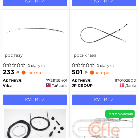
КУПИТИ
КУПИТИ
Трос газу
Тросик газа
0 відгуків
0 відгуків
233
501
₴
₴
завтра
завтра
Артикул:
77211158401
Артикул:
1170102800
Vika
Тайвань
JP GROUP
Данія
КУПИТИ
КУПИТИ
Топ продажів