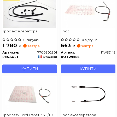
Трос акселератора
Трос
0 відгуків
0 відгуків
1 780
663
₴
₴
завтра
завтра
Артикул:
7700302301
Артикул:
RWS2149
RENAULT
Франція
ROTWEISS
КУПИТИ
КУПИТИ
Трос газу Ford Transit 2.5D/TD
Трос акселератора