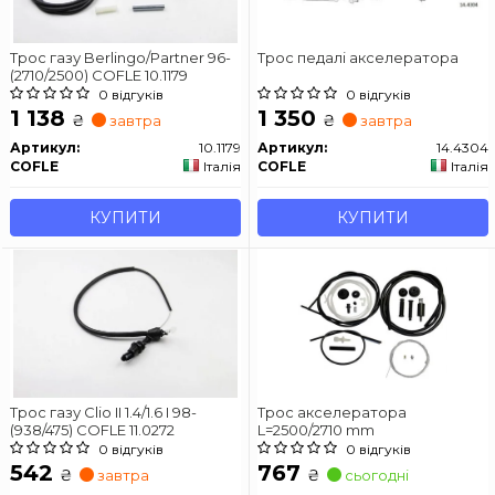
Трос газу Berlingo/Partner 96-
Трос педалі акселератора
(2710/2500) COFLE 10.1179
0 відгуків
0 відгуків
1 138
1 350
₴
₴
завтра
завтра
Артикул:
10.1179
Артикул:
14.4304
COFLE
Італія
COFLE
Італія
КУПИТИ
КУПИТИ
Трос газу Сlio II 1.4/1.6 I 98-
Трос акселератора
(938/475) COFLE 11.0272
L=2500/2710 mm
0 відгуків
0 відгуків
542
767
₴
₴
завтра
сьогодні