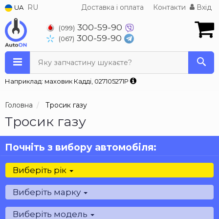
RU
Доставка і оплата
Контакти
Вхід
UA
300-59-90
(099)
300-59-90
(067)
Яку запчастину шукаєте?
Наприклад: маховик Кадді, 027105271P
Головна
Тросик газу
Тросик газу
Почніть з вибору автомобіля:
Виберіть рік
Виберіть марку
Виберіть модель