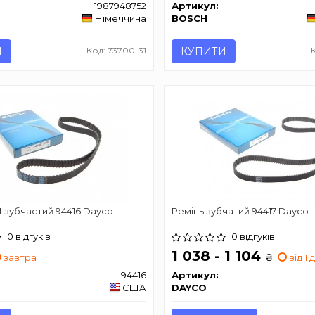
1987948752
Артикул:
Німеччина
BOSCH
И
Код: 73700-31
КУПИТИ
 зубчастий 94416 Dayco
Ремінь зубчатий 94417 Dayco
0 відгуків
0 відгуків
1 038 - 1 104
₴
завтра
від 1 
94416
Артикул:
США
DAYCO