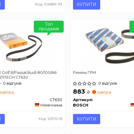
И
Код: 106689-33
КУПИТИ
Топ
продажів
Golf III/Passat/Audi 80/100/A6
Ремінь ГРМ
NTITECH CT630
0 відгуків
0 відгуків
883
₴
завтра
завтра
CT630
Артикул:
Німеччина
BOSCH
И
Код: 12370-15
КУПИТИ