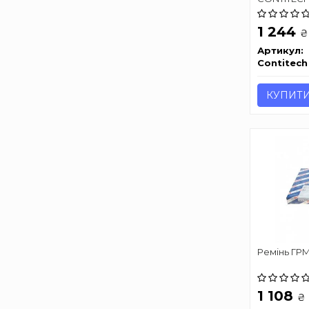
1 244
₴
Артикул:
Contitech
КУПИТ
Ремінь ГР
1 108
₴