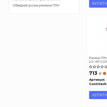
КУПИТ
Обвідний ролик ременя ГРМ
Ремінь ГРМ 
2.0 >97 CO
713
₴
Артикул:
Contitech
КУПИТ