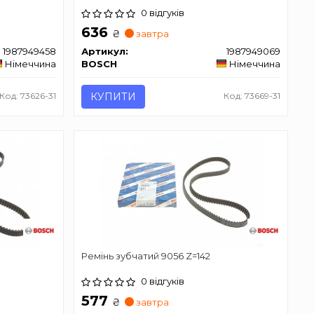
0 відгуків
636
₴
завтра
1987949458
Артикул:
1987949069
Німеччина
BOSCH
Німеччина
Код: 73626-31
КУПИТИ
Код: 73669-31
Ремінь зубчатий 9056 Z=142
0 відгуків
577
₴
завтра