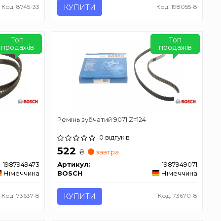
Код: 8745-33
КУПИТИ
Код: 198055-8
Топ
Топ
продажів
продажів
Ремінь зубчатий 9071 Z=124
0 відгуків
522
₴
завтра
1987949473
Артикул:
1987949071
Німеччина
BOSCH
Німеччина
Код: 73637-8
КУПИТИ
Код: 73670-8