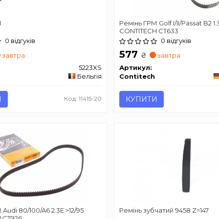
М
Ремінь ГРМ Golf I/II/Passat B2 1.
CONTITECH CT633
0 відгуків
0 відгуків
577
₴
завтра
завтра
5223XS
Артикул:
Бельгія
Contitech
И
Код: 11415-20
КУПИТИ
Audi 80/100/A6 2.3E >12/95
Ремінь зубчатий 9458 Z=147
 CT926