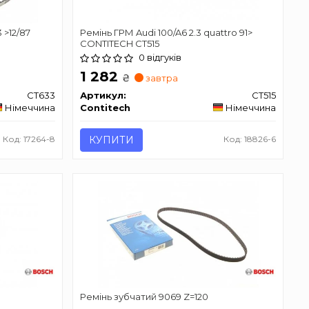
3 >12/87
Ремінь ГРМ Audi 100/A6 2.3 quattro 91>
CONTITECH CT515
0 відгуків
1 282
₴
завтра
CT633
Артикул:
CT515
Німеччина
Contitech
Німеччина
Код: 17264-8
КУПИТИ
Код: 18826-6
Ремінь зубчатий 9069 Z=120