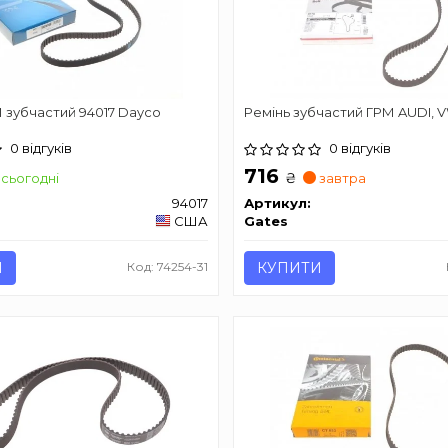
 зубчастий 94017 Dayco
Ремінь зубчастий ГРМ AUDI, V
0 відгуків
0 відгуків
716
₴
сьогодні
завтра
94017
Артикул:
США
Gates
И
Код: 74254-31
КУПИТИ