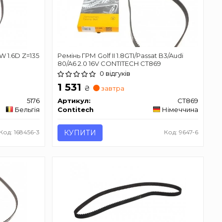
W 1.6D Z=135
Ремінь ГРМ Golf II 1.8GTI/Passat B3/Audi
80/A6 2.0 16V CONTITECH CT869
0 відгуків
1 531
₴
завтра
5176
Артикул:
CT869
Бельгія
Contitech
Німеччина
Код: 168456-3
КУПИТИ
Код: 9647-6