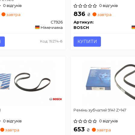
0 відгуків
0 відгуків
836
₴
завтра
завтра
CT926
Артикул:
Німеччина
BOSCH
И
Код: 19274-8
КУПИТИ
М
Ремінь зубчатий 9141 Z=147
0 відгуків
0 відгуків
653
₴
завтра
завтра