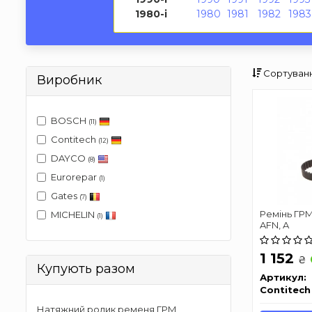
1980-і
1980
1981
1982
1983
Сортуванн
Виробник
BOSCH
(11)
Contitech
(12)
DAYCO
(8)
Eurorepar
(1)
Gates
(7)
Ремінь ГРМ 
MICHELIN
(1)
AFN, A
1 152
₴
Купують разом
Артикул:
Contitech
Натяжний ролик ременя ГРМ