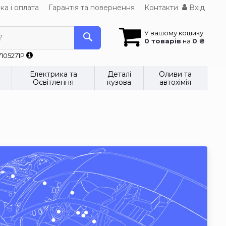
ка і оплата
Гарантія та повернення
Контакти
Вхід
У вашому кошику
?
0 товарів
на
0 ₴
7105271P
Електрика та
Деталі
Оливи та
Освітлення
кузова
автохімія