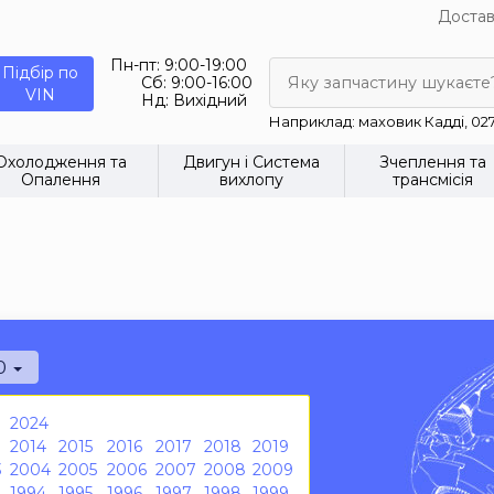
Достав
Пн-пт:
9:00-19:00
Підбір по
Сб:
9:00-16:00
Яку запчастину шукаєте
VIN
Нд:
Вихідний
Наприклад: маховик Кадді, 02
Охолодження та
Двигун і Система
Зчеплення та
Опалення
вихлопу
трансмісія
)
0
2024
2014
2015
2016
2017
2018
2019
3
2004
2005
2006
2007
2008
2009
1994
1995
1996
1997
1998
1999