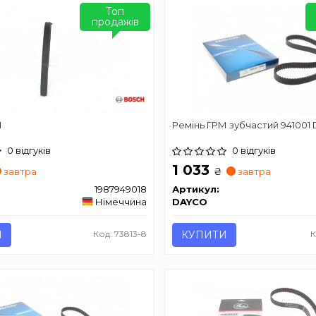
Топ
продажів
М
Ремінь ГРМ зубчастий 941001
0 відгуків
0 відгуків
1 033
₴
завтра
завтра
1987949018
Артикул:
Німеччина
DAYCO
И
Код: 73813-8
КУПИТИ
К