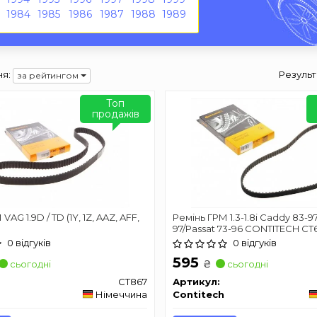
1984
1985
1986
1987
1988
1989
я:
Результ
за рейтингом
Топ
продажів
VAG 1.9D / TD (1Y, 1Z, AAZ, AFF,
Ремінь ГРМ 1.3-1.8i Caddy 83-97
97/Passat 73-96 CONTITECH CT
0 відгуків
0 відгуків
595
₴
сьогодні
сьогодні
CT867
Артикул:
Німеччина
Contitech