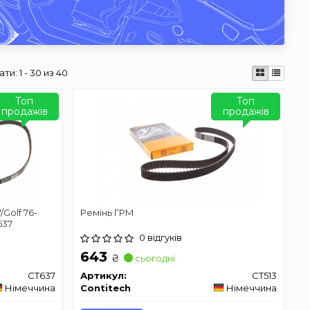
ати:
1 - 30 из 40
Топ
Топ
продажів
продажів
/Golf 76-
Ремінь ГРМ
637
0 відгуків
643
₴
сьогодні
CT637
Артикул:
CT513
Німеччина
Contitech
Німеччина