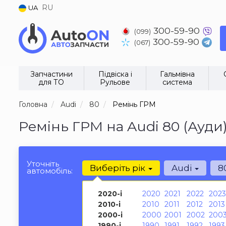
RU
UA
300-59-90
(099)
300-59-90
(067)
Запчастини
Підвіска і
Гальмівна
для ТО
Рульове
система
Головна
Audi
80
Ремінь ГРМ
Ремінь ГРМ на Audi 80 (Ауди
Уточніть
Виберіть рік
Audi
8
автомобіль:
2020-і
2020
2021
2022
2023
2010-і
2010
2011
2012
2013
2000-і
2000
2001
2002
200
1990-і
1990
1991
1992
1993