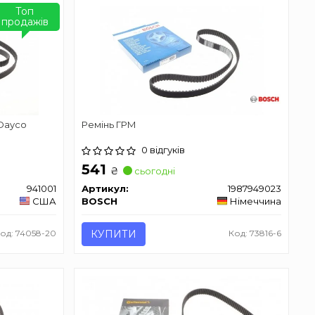
Топ
продажів
 Dayco
Ремінь ГРМ
0 відгуків
541
₴
сьогодні
941001
Артикул:
1987949023
США
BOSCH
Німеччина
од: 74058-20
КУПИТИ
Код: 73816-6