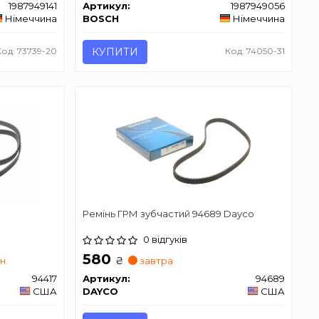
1987949141
Артикул:
1987949056
Німеччина
BOSCH
Німеччина
Код: 73739-20
КУПИТИ
Код: 74050-31
Ремінь ГРМ зубчастий 94689 Dayco
0 відгуків
580
₴
дн.
завтра
94417
Артикул:
94689
США
DAYCO
США