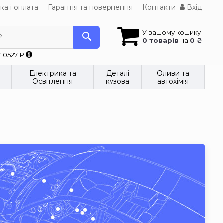
ка і оплата
Гарантія та повернення
Контакти
Вхід
У вашому кошику
?
0 товарів
на
0 ₴
7105271P
Електрика та
Деталі
Оливи та
Освітлення
кузова
автохімія