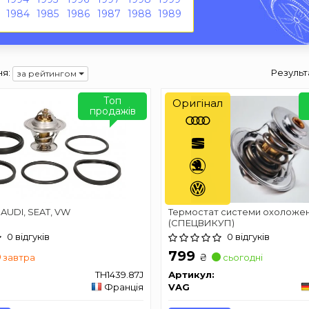
1984
1985
1986
1987
1988
1989
я:
Результ
за рейтингом
Топ
Оригінал
продажів
AUDI, SEAT, VW
Термостат системи охоложе
(СПЕЦВИКУП)
0 відгуків
0 відгуків
799
₴
завтра
сьогодні
TH1439.87J
Артикул:
Франція
VAG