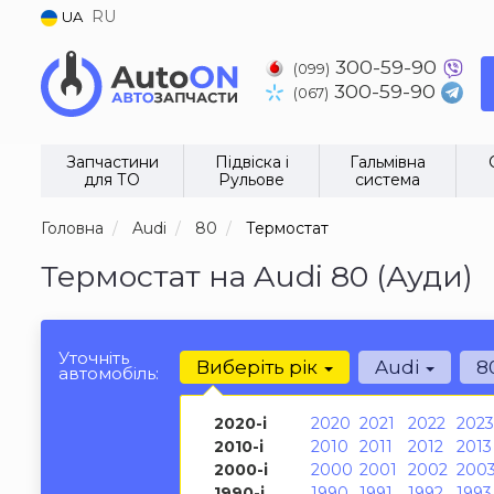
RU
UA
300-59-90
(099)
300-59-90
(067)
Запчастини
Підвіска і
Гальмівна
для ТО
Рульове
система
Головна
Audi
80
Термостат
Термостат на Audi 80 (Ауди)
Уточніть
Виберіть рік
Audi
8
автомобіль:
2020-і
2020
2021
2022
2023
2010-і
2010
2011
2012
2013
2000-і
2000
2001
2002
200
1990-і
1990
1991
1992
1993