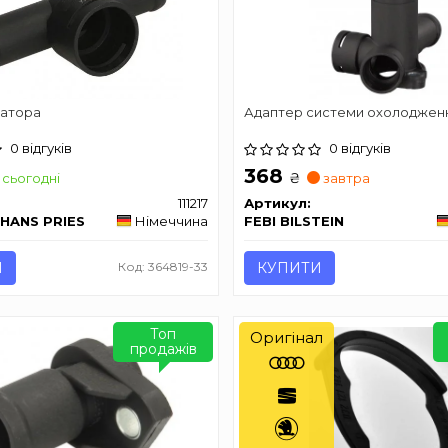
іатора
Адаптер системи охолоджен
0 відгуків
0 відгуків
368
₴
сьогодні
завтра
111217
Артикул:
 HANS PRIES
Німеччина
FEBI BILSTEIN
И
Код: 364819-33
КУПИТИ
Топ
Оригінал
продажів