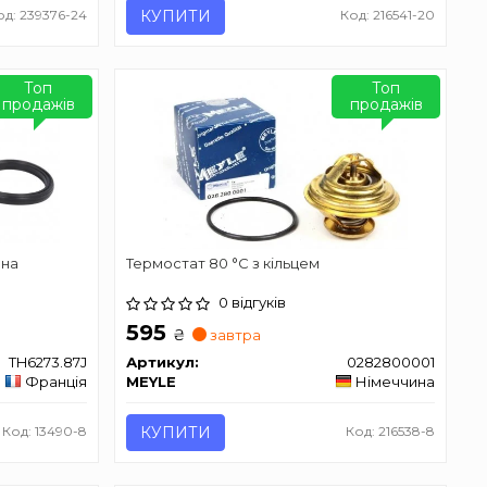
од: 239376-24
КУПИТИ
Код: 216541-20
Топ
Топ
продажів
продажів
ина
Термостат 80 °C з кільцем
0 відгуків
595
₴
завтра
TH6273.87J
Артикул:
0282800001
Франція
MEYLE
Німеччина
Код: 13490-8
КУПИТИ
Код: 216538-8