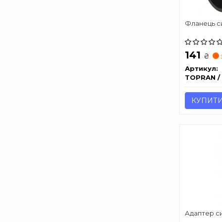
Фланець с
141
₴
Артикул:
TOPRAN /
КУПИТ
Адаптер с