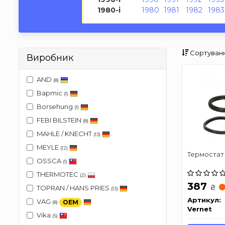
1980-і
1980
1981
1982
1983
Сортуванн
Виробник
AND
(8)
Bapmic
(1)
Borsehung
(1)
FEBI BILSTEIN
(8)
MAHLE / KNECHT
(13)
MEYLE
(12)
Термостат 
OSSCA
(1)
THERMOTEC
(2)
387
₴
TOPRAN / HANS PRIES
(13)
Артикул:
VAG
OEM
(8)
Vernet
Vika
(5)