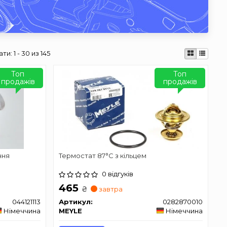
ати:
1 - 30 из 145
Топ
Топ
продажів
продажів
ння
Термостат 87°C з кільцем
0 відгуків
465
₴
завтра
044121113
Артикул:
0282870010
Німеччина
MEYLE
Німеччина