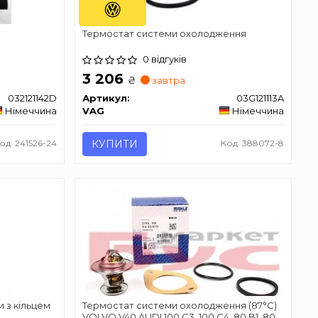
Термостат системи охолодження
0 відгуків
3 206
₴
завтра
032121142D
Артикул:
03G121113A
Німеччина
VAG
Німеччина
од: 241526-24
КУПИТИ
Код: 388072-8
 з кільцем
Термостат системи охолодження (87°C)
VOLVO V40 AUDI 100 C3, 100 C4, 80 B1, 80