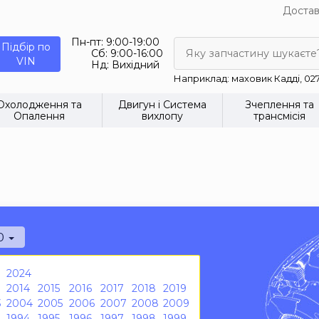
Достав
Пн-пт:
9:00-19:00
Підбір по
Сб:
9:00-16:00
Яку запчастину шукаєте
VIN
Нд:
Вихідний
Наприклад: маховик Кадді, 02
Охолодження та
Двигун і Система
Зчеплення та
Опалення
вихлопу
трансмісія
0
2024
2014
2015
2016
2017
2018
2019
3
2004
2005
2006
2007
2008
2009
1994
1995
1996
1997
1998
1999