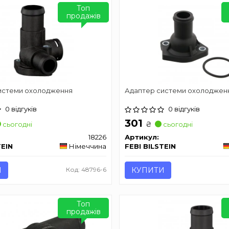
Топ
продажів
истеми охолодження
Адаптер системи охолоджен
0 відгуків
0 відгуків
301
₴
сьогодні
сьогодні
18226
Артикул:
TEIN
Німеччина
FEBI BILSTEIN
И
Код: 48796-6
КУПИТИ
Топ
продажів