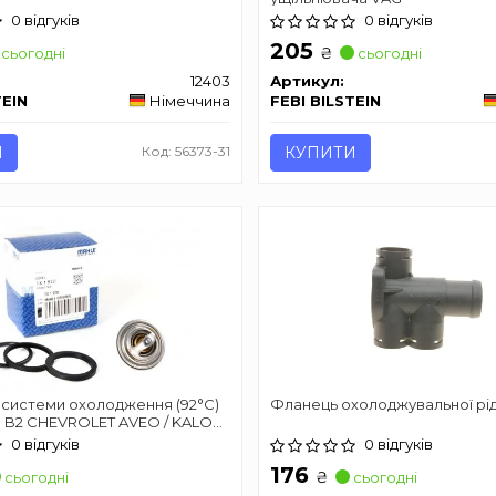
0 відгуків
0 відгуків
205
₴
сьогодні
сьогодні
12403
Артикул:
TEIN
Німеччина
FEBI BILSTEIN
И
Код: 56373-31
КУПИТИ
 системи охолодження (92°C)
Фланець охолоджувальної рі
0 B2 CHEVROLET AVEO / KALOS,
ETTI, LANOS, NUBIRA, REZZO
0 відгуків
0 відгуків
 300C, 300M DAEWOO
176
SPERO, KALOS, LACETTI, LANOS
₴
сьогодні
сьогодні
3-