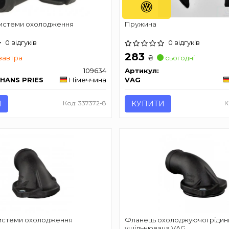
истеми охолодження
Пружина
0 відгуків
0 відгуків
283
₴
завтра
сьогодні
109634
Артикул:
 HANS PRIES
Німеччина
VAG
И
Код: 337372-8
КУПИТИ
К
истеми охолодження
Фланець охолоджуючої рідини
ущільнювача VAG