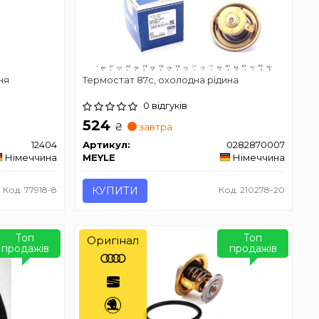
ня
Термостат 87с, охолодна рідина
0 відгуків
524
₴
завтра
12404
Артикул:
0282870007
Німеччина
MEYLE
Німеччина
Код: 77918-8
КУПИТИ
Код: 210278-20
Топ
Топ
Оригінал
продажів
продажів