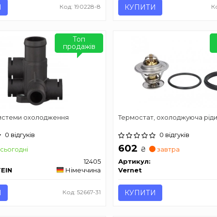
И
Код: 190228-8
КУПИТИ
К
Топ
продажів
истеми охолодження
Термостат, охолоджуюча рід
0 відгуків
0 відгуків
602
₴
сьогодні
завтра
12405
Артикул:
TEIN
Німеччина
Vernet
И
Код: 52667-31
КУПИТИ