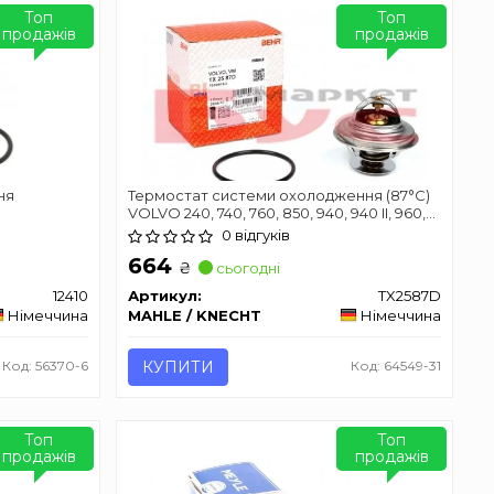
Топ
Топ
продажів
продажів
ня
Термостат системи охолодження (87°C)
VOLVO 240, 740, 760, 850, 940, 940 II, 960,
S70, S80 I, V70 I, V70 II AUDI 100 C2, 100 C3,
0 відгуків
100 C4, 200 C2, 200 C3, 80 B2, 80 B3, 80 B4,
664
90 B2 1.9-6.8 03.77-12.20
₴
сьогодні
12410
Артикул:
TX2587D
Німеччина
MAHLE / KNECHT
Німеччина
Код: 56370-6
КУПИТИ
Код: 64549-31
Топ
Топ
продажів
продажів