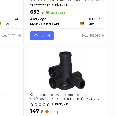
B2, 80 B3, 80 B4, 90 B3, A2, A3, A4 B5, A4
0 відгуків
B6, A4 B7, A6 C4, A6 C5, CABRIOLET B3,
633
COUPE B2, COUPE B3 1.0-2.8 08.70-
₴
сьогодні
34171
Артикул:
TX 13 87 D
Німеччина
MAHLE / KNECHT
Німеччина
Код: 144114-6
КУПИТИ
Код: 162092-6
дини
Фланець системи охолодження
Golf/Passat 1.6-2.0 88- (при ГБЦ) JP GROUP
1114501800
0 відгуків
147
₴
завтра