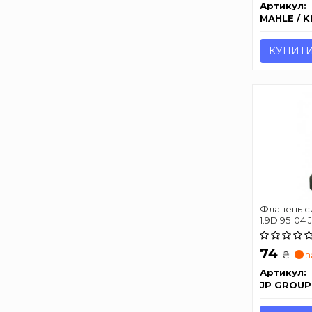
Артикул:
MAHLE / 
КУПИТ
Фланець с
1.9D 95-04
74
₴
з
Артикул:
JP GROUP