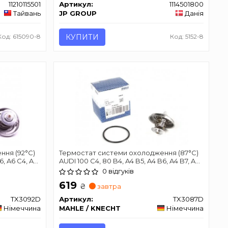
11210115501
Артикул:
1114501800
Тайвань
JP GROUP
Данія
Код: 615090-8
КУПИТИ
Код: 5152-8
ння (92°C)
Термостат системи охолодження (87°C)
6, A6 C4, A6
AUDI 100 C4, 80 B4, A4 B5, A4 B6, A4 B7, A6
, CABRIOLET
C4, A6 C5, A6 C6, A8 D2, A8 D3, ALLROAD
0 відгуків
ERB I VW
C5, CABRIOLET B3, COUPE B3, V8 JAGUAR
619
S-TYPE II, XF I, XJ 2.4-4.2 12.82-04.15
₴
завтра
TX3092D
Артикул:
TX3087D
Німеччина
MAHLE / KNECHT
Німеччина