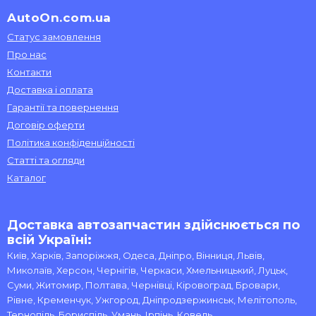
AutoOn.com.ua
Статус замовлення
Про нас
Контакти
Доставка і оплата
Гарантії та повернення
Договір оферти
Політика конфіденційності
Статті та огляди
Каталог
Доставка автозапчастин здійснюється по
всій Україні:
Київ, Харків, Запоріжжя, Одеса, Дніпро, Вінниця, Львів,
Миколаїв, Херсон, Чернігів, Черкаси, Хмельницький, Луцьк,
Суми, Житомир, Полтава, Чернівці, Кіровоград, Бровари,
Рівне, Кременчук, Ужгород, Дніпродзержинськ, Мелітополь,
Тернопіль, Бориспіль, Умань, Ірпінь, Ковель