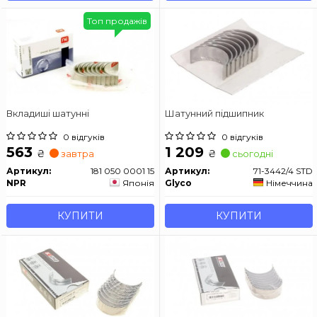
Топ продажів
Вкладиші шатунні
Шатунний підшипник
0 відгуків
0 відгуків
563
1 209
₴
₴
завтра
сьогодні
Артикул:
181 050 0001 15
Артикул:
71-3442/4 STD
NPR
Японія
Glyco
Німеччина
КУПИТИ
КУПИТИ