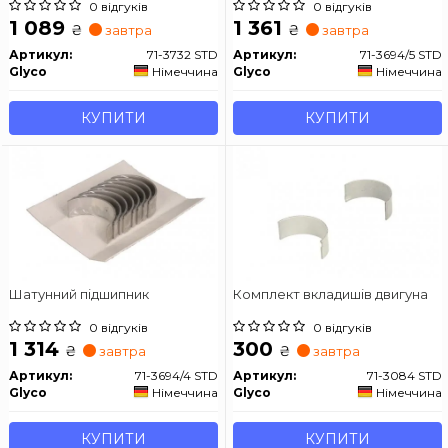
0 відгуків
0 відгуків
1 089
1 361
₴
₴
завтра
завтра
Артикул:
71-3732 STD
Артикул:
71-3694/5 STD
Glyco
Німеччина
Glyco
Німеччина
КУПИТИ
КУПИТИ
Шатунний підшипник
Комплект вкладишів двигуна
0 відгуків
0 відгуків
1 314
300
₴
₴
завтра
завтра
Артикул:
71-3694/4 STD
Артикул:
71-3084 STD
Glyco
Німеччина
Glyco
Німеччина
КУПИТИ
КУПИТИ