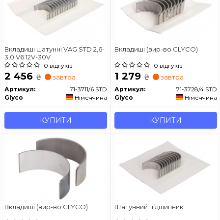
Вкладиші шатунні VAG STD 2,6-
Вкладиші (вир-во GLYCO)
3,0 V6 12V-30V
0 відгуків
0 відгуків
2 456
1 279
₴
₴
завтра
завтра
Артикул:
71-3711/6 STD
Артикул:
71-3728/4 STD
Glyco
Німеччина
Glyco
Німеччина
КУПИТИ
КУПИТИ
Вкладиші (вир-во GLYCO)
Шатунний підшипник