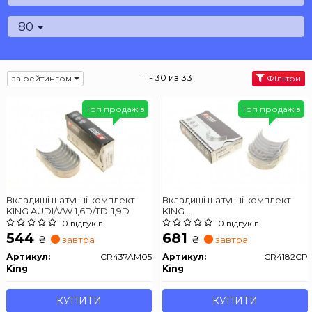
80
1 - 30 из 33
за рейтингом
Фільтри
Топ продажів
Топ продажів
Вкладиші шатунні комплект
Вкладиші шатунні комплект
KING AUDI/VW 1,6D/TD-1,9D
KING
AUDI/FORD/SEAT/SKODA/VW
0 відгуків
0 відгуків
1,9D/TD
544
681
₴
₴
завтра
завтра
Артикул:
CR437AM05
Артикул:
CR4182CP
King
King
КУПИТИ
КУПИТИ