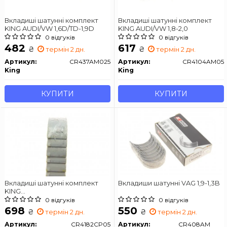
Вкладиші шатунні комплект
Вкладиші шатунні комплект
KING AUDI/VW 1,6D/TD-1,9D
KING AUDI/VW 1,8-2,0
0 відгуків
0 відгуків
482
617
₴
₴
термін 2 дн.
термін 2 дн.
Артикул:
CR437AM025
Артикул:
CR4104AM05
King
King
КУПИТИ
КУПИТИ
Вкладиші шатунні комплект
Вкладиши шатунні VAG 1,9-1,3B
KING
AUDI/FORD/SEAT/SKODA/VW
0 відгуків
0 відгуків
1,9D/TD
698
550
₴
₴
термін 2 дн.
термін 2 дн.
Артикул:
CR4182CP05
Артикул:
CR408AM