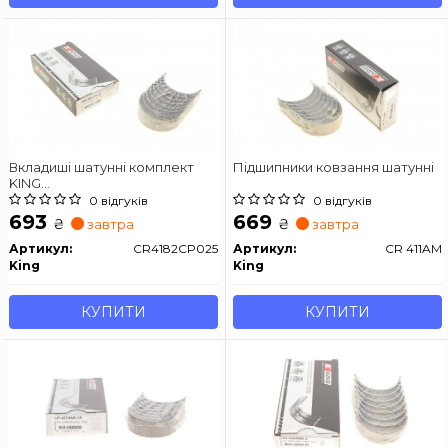
Вкладиші шатунні комплект
Підшипники ковзання шатунні
KING
AUDI/FORD/SEAT/SKODA/VW
0 відгуків
0 відгуків
1,9D/TD
693
669
₴
₴
завтра
завтра
Артикул:
CR4182CP025
Артикул:
CR 411AM
King
King
КУПИТИ
КУПИТИ