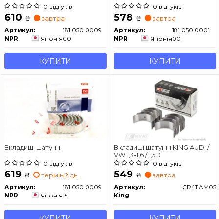
0 відгуків
0 відгуків
610
578
₴
₴
завтра
завтра
Артикул:
181 050 0009
Артикул:
181 050 0001
NPR
Японія
00
NPR
Японія
00
КУПИТИ
КУПИТИ
Вкладиші шатунні
Вкладиші шатунні KING AUDI /
VW 1,3-1,6 / 1,5D
0 відгуків
0 відгуків
619
549
₴
₴
термін 2 дн.
завтра
Артикул:
181 050 0009
Артикул:
CR411AM05
NPR
Японія
15
King
КУПИТИ
КУПИТИ