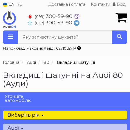
RU
Доставка і оплата
Контакти
Вхід
UA
300-59-90
(099)
300-59-90
(067)
Яку запчастину шукаєте?
Наприклад: маховик Кадді, 027105271P
Головна
Audi
80
Вкладиші шатунні
Вкладиші шатунні на Audi 80
(Ауди)
Уточніть
автомобіль:
Виберіть рік
Audi