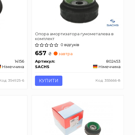
Опора амортизатора гумометалева в
комплект
0 відгуків
657
₴
завтра
14156
Артикул:
802453
Німеччина
SACHS
Німеччина
Код: 354925-6
КУПИТИ
Код: 355666-8