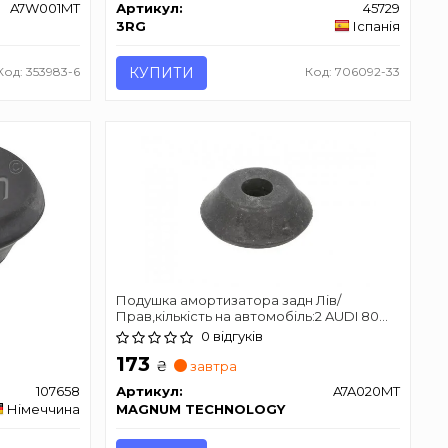
A7W001MT
Артикул:
45729
3RG
Іспанія
Код: 353983-6
КУПИТИ
Код: 706092-33
Подушка амортизатора задн Лів/
Прав,кількість на автомобіль:2 AUDI 80
B2, 80 B3, 80 B4 1.3-2.8 08.78-12.94
0 відгуків
173
₴
завтра
107658
Артикул:
A7A020MT
Німеччина
MAGNUM TECHNOLOGY