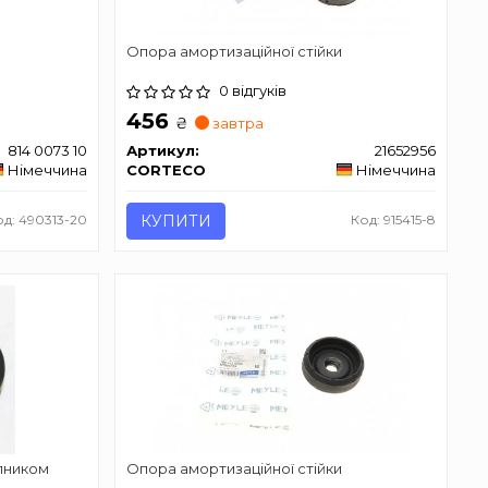
Опора амортизаційної стійки
0 відгуків
456
₴
завтра
814 0073 10
Артикул:
21652956
Німеччина
CORTECO
Німеччина
од: 490313-20
КУПИТИ
Код: 915415-8
пником
Опора амортизаційної стійки