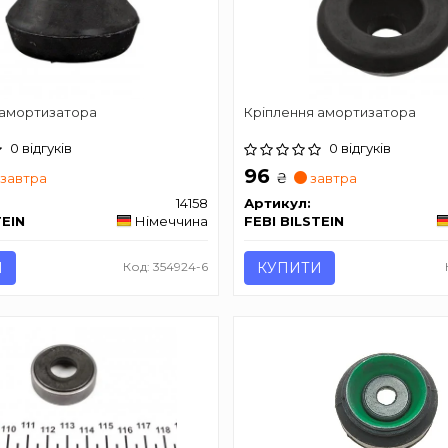
 амортизатора
Кріплення амортизатора
0 відгуків
0 відгуків
96
₴
завтра
завтра
14158
Артикул:
TEIN
Німеччина
FEBI BILSTEIN
И
Код: 354924-6
КУПИТИ