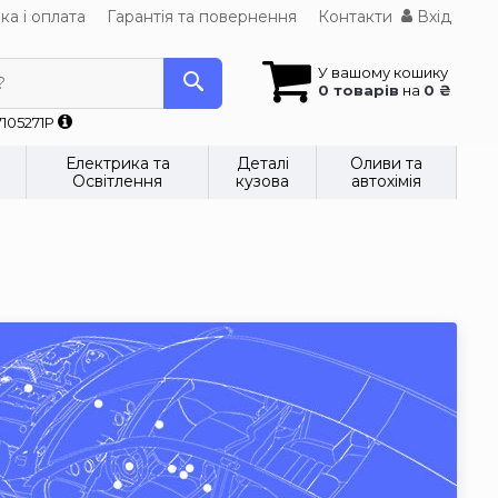
ка і оплата
Гарантія та повернення
Контакти
Вхід
У вашому кошику
?
0 товарів
на
0 ₴
7105271P
Електрика та
Деталі
Оливи та
Освітлення
кузова
автохімія