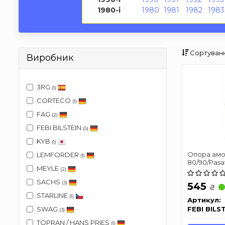
1980-і
1980
1981
1982
1983
Сортуванн
Виробник
3RG
(1)
CORTECO
(1)
FAG
(2)
FEBI BILSTEIN
(5)
KYB
(1)
Опора амо
LEMFORDER
(1)
80/90/Pasa
MEYLE
91
(2)
SACHS
(3)
545
₴
STARLINE
(1)
Артикул:
FEBI BILS
SWAG
(3)
TOPRAN / HANS PRIES
(1)