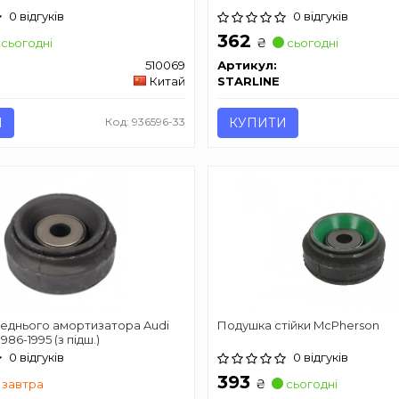
0 відгуків
0 відгуків
362
₴
сьогодні
сьогодні
510069
Артикул:
Китай
STARLINE
И
Код: 936596-33
КУПИТИ
еднього амортизатора Audi
Подушка стійки McPherson
986-1995 (з підш.)
0 відгуків
0 відгуків
393
₴
завтра
сьогодні