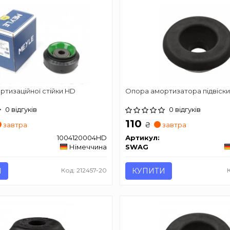
тизаційної стійки HD
Опора амортизатора підвіск
0 відгуків
0 відгуків
110
₴
завтра
завтра
1004120004HD
Артикул:
Німеччина
SWAG
И
Код: 212457-20
КУПИТИ