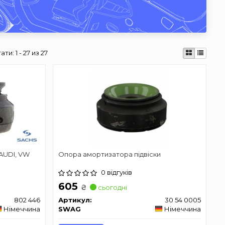
тати:
1 - 27 из 27
 AUDI, VW
Опора амортизатора підвіски
0 відгуків
605
₴
сьогодні
802 446
Артикул:
30 54 0005
Німеччина
SWAG
Німеччина