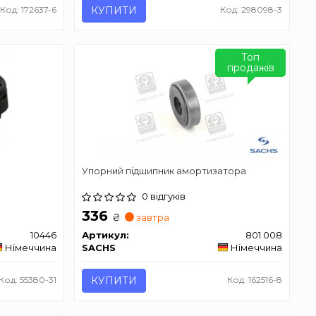
Код: 172637-6
КУПИТИ
Код: 298098-3
Топ
продажів
Упорний підшипник амортизатора
0 відгуків
336
₴
завтра
10446
Артикул:
801 008
Німеччина
SACHS
Німеччина
Код: 55380-31
КУПИТИ
Код: 162516-8