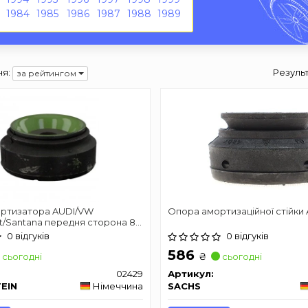
1984
1985
1986
1987
1988
1989
я:
Резуль
за рейтингом
ртизатора AUDI/VW
Опора амортизаційної стійки
t/Santana передня сторона 80
0 відгуків
0 відгуків
586
₴
сьогодні
сьогодні
02429
Артикул:
TEIN
Німеччина
SACHS