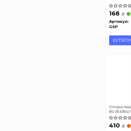
168
₴
Артикул:
GSP
КУПИТ
Опора пер
80 (B3/B4) 1
410
₴