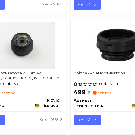
И
Код: 41711-31
КУПИТИ
ртизатора AUDI/VW
Кріплення амортизатора
t/Santana передня сторона 80
0 відгуків
0 відгуків
499
₴
завтра
завтра
1007602
Артикул:
ER
Німеччина
FEBI BILSTEIN
И
Код: 41668-8
КУПИТИ