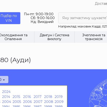
Достав
Пн-пт:
9:00-19:00
Підбір по
Сб:
9:00-16:00
Яку запчастину шукаєте
VIN
Нд:
Вихідний
Наприклад: маховик Кадді, 02
Охолодження та
Двигун і Система
Зчеплення та
Опалення
вихлопу
трансмісія
80 (Ауди)
0
2024
2014
2015
2016
2017
2018
2019
3
2004
2005
2006
2007
2008
2009
1994
1995
1996
1997
1998
1999