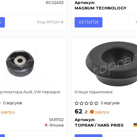
RC02453
Артикул:
MAGNUM TECHNOLOGY
И
Код: 997224-8
КУПИТИ
ртизатора Audi, VW передня.
Кільце підшипника
0 відгуків
0 відгуків
62
₴
завтра
завтра
SM1702
Артикул:
Японія
TOPRAN / HANS PRIES