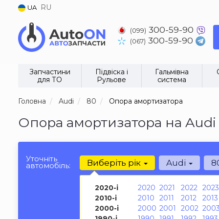
RU
UA
300-59-90
(099)
300-59-90
(067)
Запчастини
Підвіска і
Гальмівна
для ТО
Рульове
система
Головна
Audi
80
Опора амортизатора
Опора амортизатора на Audi 
Уточніть
Виберіть рік
Audi
8
автомобіль:
2020-і
2020
2021
2022
2023
2010-і
2010
2011
2012
2013
2000-і
2000
2001
2002
200
1990-і
1990
1991
1992
1993