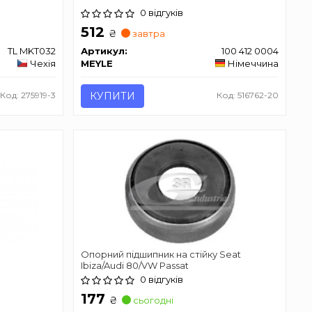
0 відгуків
512
₴
завтра
TL MKT032
Артикул:
100 412 0004
Чехія
MEYLE
Німеччина
Код: 275919-3
КУПИТИ
Код: 516762-20
Опорний підшипник на стійку Seat
Ibiza/Audi 80/VW Passat
0 відгуків
177
₴
сьогодні