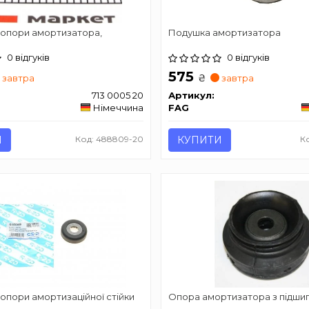
 опори амортизатора,
Подушка амортизатора
0 відгуків
0 відгуків
575
₴
завтра
завтра
713 0005 20
Артикул:
Німеччина
FAG
И
Код: 488809-20
КУПИТИ
К
опори амортизаційної стійки
Опора амортизатора з підши