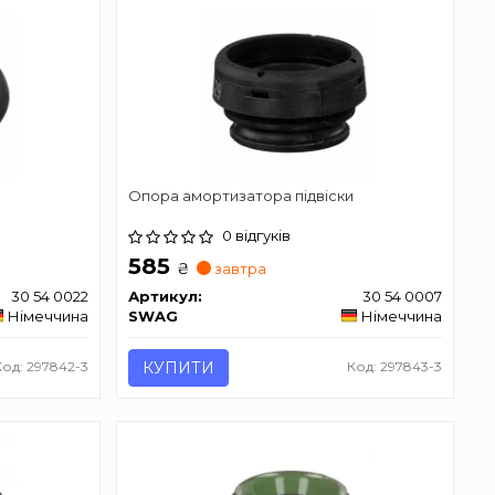
и
Опора амортизатора підвіски
0 відгуків
585
₴
завтра
30 54 0022
Артикул:
30 54 0007
Німеччина
SWAG
Німеччина
Код: 297842-3
КУПИТИ
Код: 297843-3