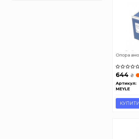
Опора амор
644
₴
Артикул:
MEYLE
КУПИТ