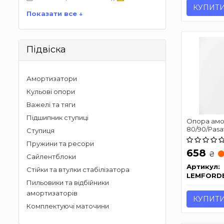
КУПИТ
Показати все ↓
Підвіска
Амортизатори
Кульові опори
Важелі та тяги
Підшипник ступиці
Опора амо
80/90/Pasa
Ступиця
91
Пружини та ресори
658
₴
Сайлентблоки
Артикул:
Стійки та втулки стабілізатора
LEMFORD
Пильовики та відбійники
амортизаторів
КУПИТ
Комплектуючі маточини