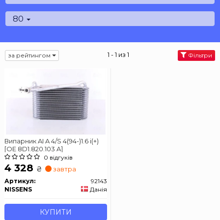
80
1 - 1 из 1
за рейтингом
Фільтри
Випарник AI A 4/S 4(94-)1.6 i(+)
[OE 8D1.820.103 A]
0 відгуків
4 328
₴
завтра
Артикул:
92143
NISSENS
Данія
КУПИТИ