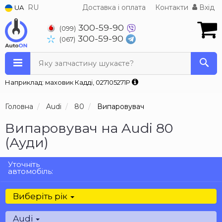
RU
Доставка і оплата
Контакти
Вхід
UA
300-59-90
(099)
300-59-90
(067)
Яку запчастину шукаєте?
Наприклад: маховик Кадді, 027105271P
Головна
Audi
80
Випаровувач
Випаровувач на Audi 80
(Ауди)
Уточніть
автомобіль:
Виберіть рік
Audi