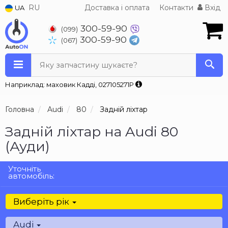
RU
Доставка і оплата
Контакти
Вхід
UA
300-59-90
(099)
300-59-90
(067)
Яку запчастину шукаєте?
Наприклад: маховик Кадді, 027105271P
Головна
Audi
80
Задній ліхтар
Задній ліхтар на Audi 80
(Ауди)
Уточніть
автомобіль:
Виберіть рік
Audi