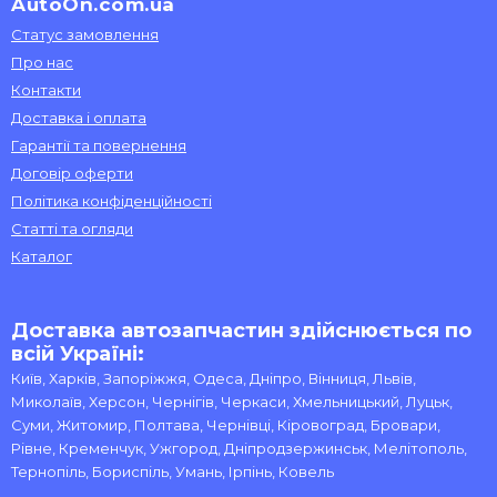
AutoOn.com.ua
Статус замовлення
Про нас
Контакти
Доставка і оплата
Гарантії та повернення
Договір оферти
Політика конфіденційності
Статті та огляди
Каталог
Доставка автозапчастин здійснюється по
всій Україні:
Київ, Харків, Запоріжжя, Одеса, Дніпро, Вінниця, Львів,
Миколаїв, Херсон, Чернігів, Черкаси, Хмельницький, Луцьк,
Суми, Житомир, Полтава, Чернівці, Кіровоград, Бровари,
Рівне, Кременчук, Ужгород, Дніпродзержинськ, Мелітополь,
Тернопіль, Бориспіль, Умань, Ірпінь, Ковель