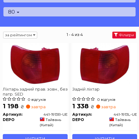
80
1 - 4 из 4
за рейтингом
Фільтри
Ліхтарь задний прав. зовн., без
Задній ліхтар
патр. SED
0 відгуків
0 відгуків
1 198
1 338
₴
₴
завтра
завтра
Артикул:
441-1913R-UE
Артикул:
441-1913L-UE
DEPO
Тайвань
DEPO
Тайвань
(Китай)
(Китай)